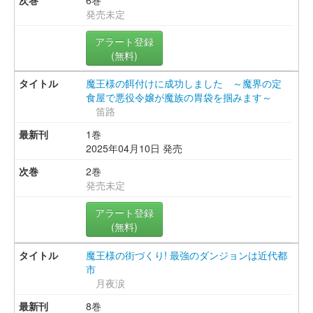
発売未定
アラート登録
(無料)
魔王様の餌付けに成功しました ～魔界の定
食屋で悪役令嬢が魔族の胃袋を掴みます～
笛路
1巻
2025年04月10日 発売
2巻
発売未定
アラート登録
(無料)
魔王様の街づくり! 最強のダンジョンは近代都
市
月夜涙
8巻