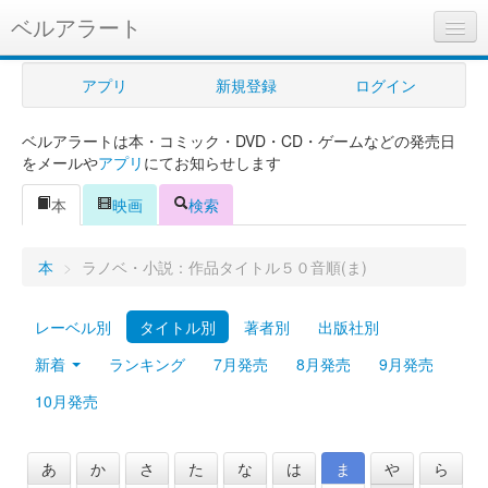
ベルアラート
ベルアラートとは
アプリ
新規登録
ログイン
ヘルプ
ベルアラートは本・コミック・DVD・CD・ゲームなどの発売日
新規登録
をメールや
アプリ
にてお知らせします
ログイン
本
映画
検索
Myカレンダー
本
>
ラノベ・小説：作品タイトル５０音順(ま)
購入管理
レーベル別
タイトル別
著者別
出版社別
Myシェルフ
新着
ランキング
7月発売
8月発売
9月発売
プレミアム
10月発売
あ
か
さ
た
な
は
ま
や
ら