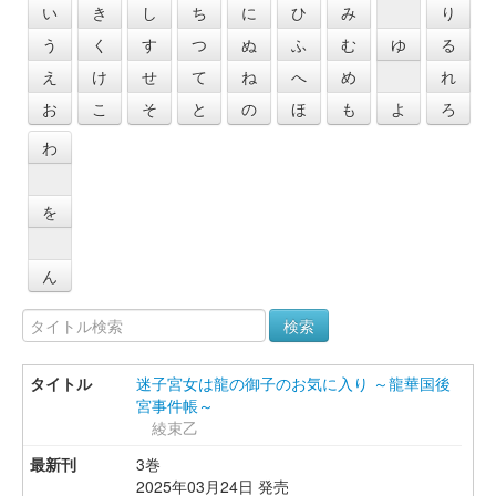
い
き
し
ち
に
ひ
み
り
う
く
す
つ
ぬ
ふ
む
ゆ
る
え
け
せ
て
ね
へ
め
れ
お
こ
そ
と
の
ほ
も
よ
ろ
わ
を
ん
検索
迷子宮女は龍の御子のお気に入り ～龍華国後
宮事件帳～
綾束乙
3巻
2025年03月24日 発売