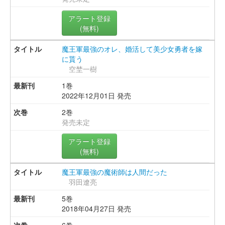
アラート登録
(無料)
魔王軍最強のオレ、婚活して美少女勇者を嫁
に貰う
空埜一樹
1巻
2022年12月01日 発売
2巻
発売未定
アラート登録
(無料)
魔王軍最強の魔術師は人間だった
羽田遼亮
5巻
2018年04月27日 発売
6巻