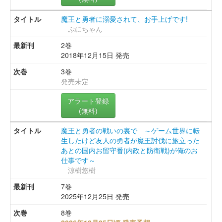
魔王と勇者に溺愛されて、お手上げです!
ぷにちゃん
2巻
2018年12月15日 発売
3巻
発売未定
アラート登録
(無料)
魔王と勇者の戦いの裏で ～ゲーム世界に転
生したけど友人の勇者が魔王討伐に旅立った
あとの国内お留守番(内政と防衛戦)が俺のお
仕事です～
涼樹悠樹
7巻
2025年12月25日 発売
8巻