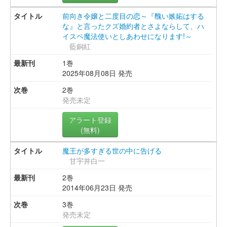
前向き令嬢と二度目の恋～『醜い嫉妬はする
な』と言ったクズ婚約者とさよならして、ハ
イスペ魔法使いとしあわせになります!～
藍銅紅
1巻
2025年08月08日 発売
2巻
発売未定
アラート登録
(無料)
魔王が多すぎる世の中に告げる
甘宇井白一
2巻
2014年06月23日 発売
3巻
発売未定