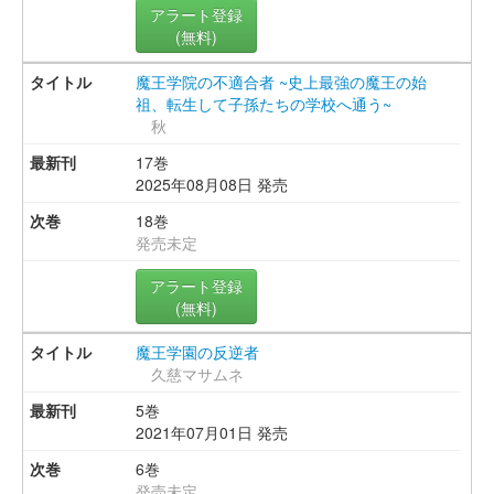
アラート登録
(無料)
魔王学院の不適合者 ~史上最強の魔王の始
祖、転生して子孫たちの学校へ通う~
秋
17巻
2025年08月08日 発売
18巻
発売未定
アラート登録
(無料)
魔王学園の反逆者
久慈マサムネ
5巻
2021年07月01日 発売
6巻
発売未定