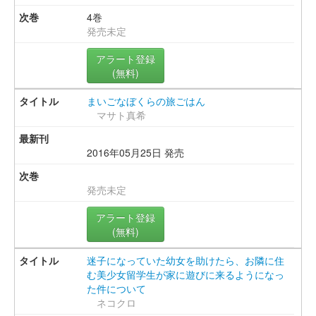
4巻
発売未定
アラート登録
(無料)
まいごなぼくらの旅ごはん
マサト真希
2016年05月25日 発売
発売未定
アラート登録
(無料)
迷子になっていた幼女を助けたら、お隣に住
む美少女留学生が家に遊びに来るようになっ
た件について
ネコクロ