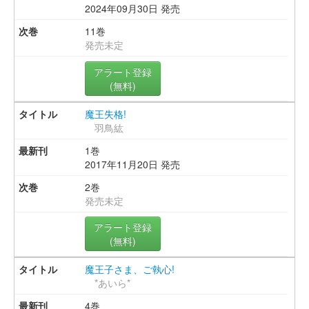
2024年09月30日 発売
11巻
発売未定
アラート登録
(無料)
魔王失格!
羽鳥紘
1巻
2017年11月20日 発売
2巻
発売未定
アラート登録
(無料)
魔王子さま、ご執心!
*あいら*
4巻