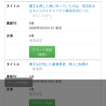
魔王を倒した俺に待っていたのは、世話好き
なヨメとのイチャイチャ錬金生活だった。
かじいたかし
5巻
2020年02月01日 発売
6巻
発売未定
アラート登録
(無料)
魔王を討伐した豪腕勇者、商人に転職す
柊遊馬
3巻
2023年08月19日 発売
ページの先頭へ
4巻
発売未定
アラート登録