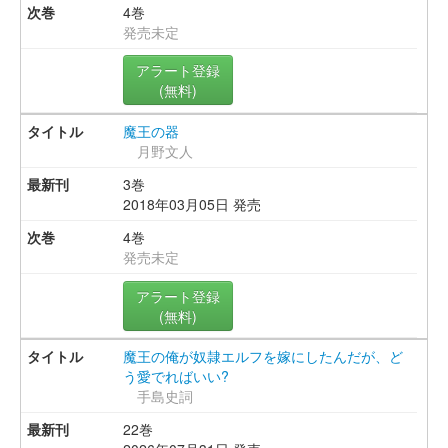
4巻
発売未定
アラート登録
(無料)
魔王の器
月野文人
3巻
2018年03月05日 発売
4巻
発売未定
アラート登録
(無料)
魔王の俺が奴隷エルフを嫁にしたんだが、ど
う愛でればいい?
手島史詞
22巻