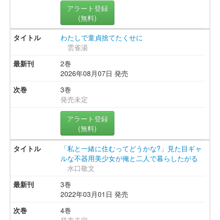
アラート登録
(無料)
わたしで童貞捨てたくせに
雲雀湯
2巻
2026年08月07日 発売
3巻
発売未定
アラート登録
(無料)
「私と一緒に住むってどうかな?」見た目ギャ
ルな不器用美少女が俺と二人で暮らしたがる
水口敬文
3巻
2022年03月01日 発売
4巻
発売未定