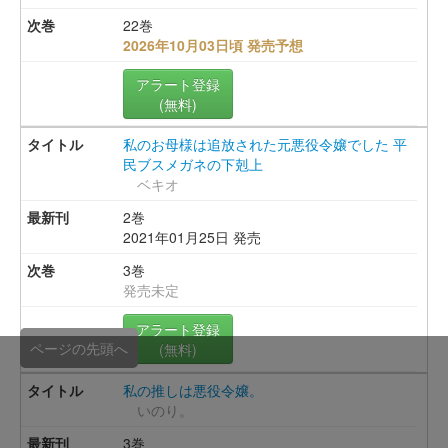
22巻
2026年10月03日頃 発売予想
アラート登録
(無料)
私のお母様は追放された元悪役令嬢でした 平
民ブスメガネの下剋上
ベキオ
2巻
2021年01月25日 発売
3巻
発売未定
アラート登録
ページの先頭へ
(無料)
私の推しは悪役令嬢。
いのり。
3巻