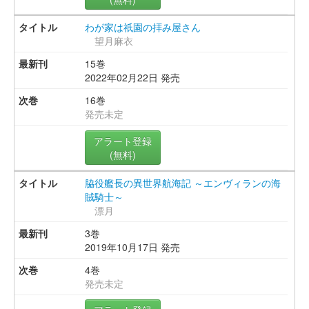
わが家は祇園の拝み屋さん
望月麻衣
15巻
2022年02月22日 発売
16巻
発売未定
アラート登録
(無料)
脇役艦長の異世界航海記 ～エンヴィランの海
賊騎士～
漂月
3巻
2019年10月17日 発売
4巻
発売未定