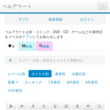
ベルアラート
ベルアラートとは
アプリ
新規登録
ログイン
ヘルプ
ベルアラートは本・コミック・DVD・CD・ゲームなどの発売日
新規登録
をメールや
アプリ
にてお知らせします
ログイン
本
映画
検索
Myカレンダー
本
>
ラノベ・小説：作品タイトル５０音順(わ)
購入管理
レーベル別
タイトル別
著者別
出版社別
Myシェルフ
新着
ランキング
7月発売
8月発売
9月発売
プレミアム
10月発売
あ
か
さ
た
な
は
ま
や
ら