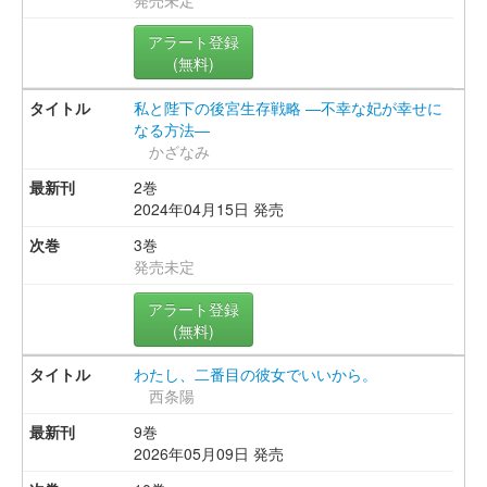
アラート登録
(無料)
私と陛下の後宮生存戦略 ―不幸な妃が幸せに
なる方法―
かざなみ
2巻
2024年04月15日 発売
3巻
発売未定
アラート登録
(無料)
わたし、二番目の彼女でいいから。
西条陽
9巻
2026年05月09日 発売