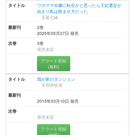
ワガママ令嬢に転生かと思ったら王妃選定が
始まり私は咬ませ犬だった
天冨七緒
2巻
2025年05月27日 発売
3巻
発売未定
アラート登録
(無料)
我が家のダンジョン
天羽伊吹清
2015年03月10日 発売
発売未定
アラート登録
(無料)