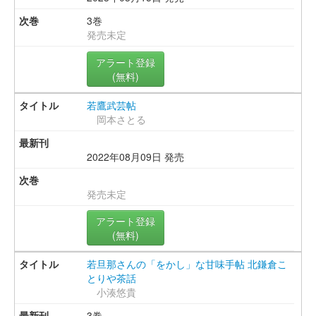
3巻
発売未定
アラート登録
(無料)
若鷹武芸帖
岡本さとる
2022年08月09日 発売
発売未定
アラート登録
(無料)
若旦那さんの「をかし」な甘味手帖 北鎌倉こ
とりや茶話
小湊悠貴
3巻