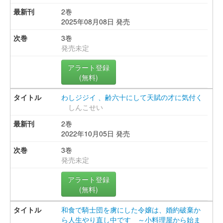
2巻
2025年08月08日 発売
3巻
発売未定
アラート登録
(無料)
わしジジイ 、齢六十にして天賦の才に気付く
しんこせい
2巻
2022年10月05日 発売
3巻
発売未定
アラート登録
(無料)
和食で騎士団を虜にした令嬢は、婚約破棄か
ら人生やり直し中です ～小料理屋から始ま