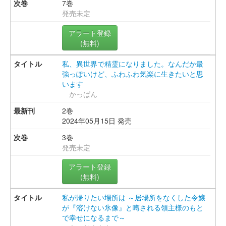
7巻
発売未定
アラート登録
(無料)
私、異世界で精霊になりました。なんだか最
強っぽいけど、ふわふわ気楽に生きたいと思
います
かっぱん
2巻
2024年05月15日 発売
3巻
発売未定
アラート登録
(無料)
私が帰りたい場所は ～居場所をなくした令嬢
が『溶けない氷像』と噂される領主様のもと
で幸せになるまで～