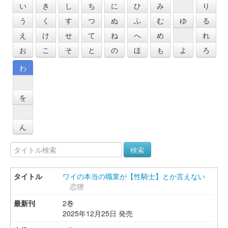
い
き
し
ち
に
ひ
み
り
う
く
す
つ
ぬ
ふ
む
ゆ
る
え
け
せ
て
ね
へ
め
れ
お
こ
そ
と
の
ほ
も
よ
ろ
わ
を
ん
検索
ワイの本当の職業が【性騎士】とか言えない
恋狸
2巻
2025年12月25日 発売