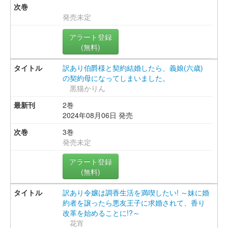
発売未定
アラート登録
(無料)
訳あり伯爵様と契約結婚したら、義娘(六歳)
の契約母になってしまいました。
黒猫かりん
2巻
2024年08月06日 発売
3巻
発売未定
アラート登録
(無料)
訳あり令嬢は調香生活を満喫したい! ～妹に婚
約者を譲ったら悪友王子に求婚されて、香り
改革を始めることに!?～
花宵