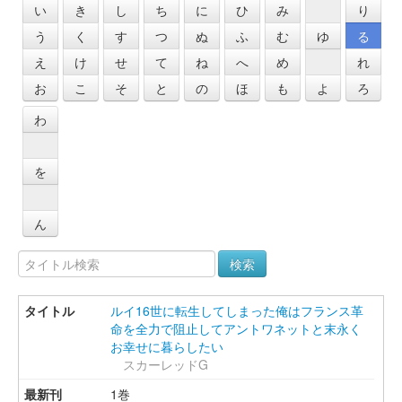
い
き
し
ち
に
ひ
み
り
う
く
す
つ
ぬ
ふ
む
ゆ
る
え
け
せ
て
ね
へ
め
れ
お
こ
そ
と
の
ほ
も
よ
ろ
わ
を
ん
検索
ルイ16世に転生してしまった俺はフランス革
命を全力で阻止してアントワネットと末永く
お幸せに暮らしたい
スカーレッドG
1巻