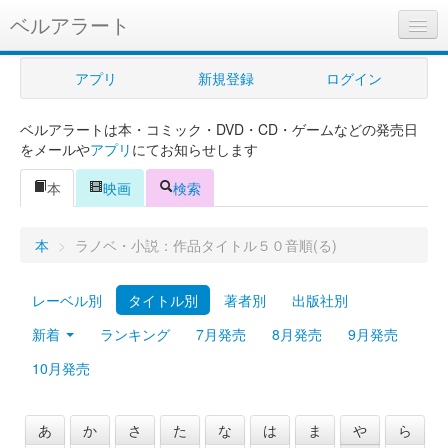
ベルアラート
ベルアラートとは
アプリ
新規登録
ログイン
ヘルプ
ベルアラートは本・コミック・DVD・CD・ゲームなどの発売日
新規登録
をメールや
アプリ
にてお知らせします
ログイン
本
映画
検索
Myカレンダー
本
>
ラノベ・小説：作品タイトル５０音順(る)
購入管理
レーベル別
タイトル別
著者別
出版社別
Myシェルフ
新着
ランキング
7月発売
8月発売
9月発売
プレミアム
10月発売
あ
か
さ
た
な
は
ま
や
ら