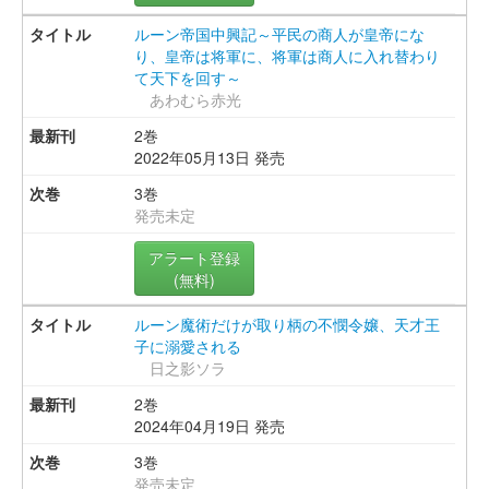
ルーン帝国中興記～平民の商人が皇帝にな
り、皇帝は将軍に、将軍は商人に入れ替わり
て天下を回す～
あわむら赤光
2巻
2022年05月13日 発売
3巻
発売未定
アラート登録
(無料)
ルーン魔術だけが取り柄の不憫令嬢、天才王
子に溺愛される
日之影ソラ
2巻
2024年04月19日 発売
3巻
発売未定