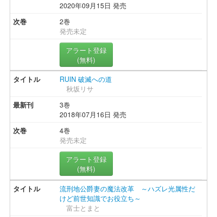
2020年09月15日 発売
2巻
発売未定
アラート登録
(無料)
RUIN 破滅への道
秋坂リサ
3巻
2018年07月16日 発売
4巻
発売未定
アラート登録
(無料)
流刑地公爵妻の魔法改革 ～ハズレ光属性だ
けど前世知識でお役立ち～
富士とまと