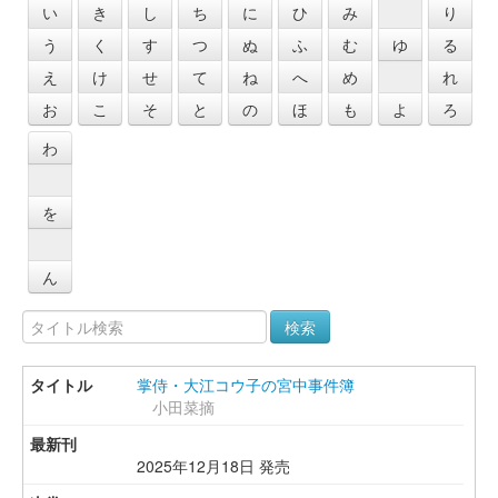
い
き
し
ち
に
ひ
み
り
う
く
す
つ
ぬ
ふ
む
ゆ
る
え
け
せ
て
ね
へ
め
れ
お
こ
そ
と
の
ほ
も
よ
ろ
わ
を
ん
検索
掌侍・大江コウ子の宮中事件簿
小田菜摘
2025年12月18日 発売