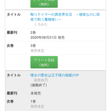
(無料)
殴りテイマーの異世界生活 ～後衛なのに前
衛で戦う魔物使い～
くろかた
2巻
2020年08月21日 発売
3巻
発売未定
アラート登録
(無料)
嘆きの聖女は王子様の箱庭の中
染井由乃
(連載終了)
未発売
1巻
発売未定