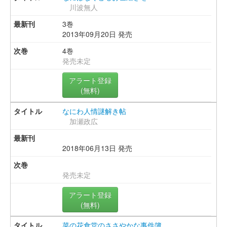
川波無人
3巻
2013年09月20日 発売
4巻
発売未定
アラート登録
(無料)
なにわ人情謎解き帖
加瀬政広
2018年06月13日 発売
発売未定
アラート登録
(無料)
菜の花食堂のささやかな事件簿