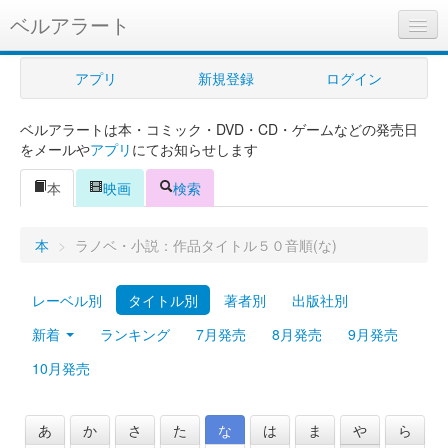
ベルアラート
ベルアラートとは
アプリ
新規登録
ログイン
ヘルプ
ベルアラートは本・コミック・DVD・CD・ゲームなどの発売日
新規登録
をメールや
アプリ
にてお知らせします
ログイン
本
映画
検索
Myカレンダー
本
>
ラノベ・小説：作品タイトル５０音順(な)
購入管理
レーベル別
タイトル別
著者別
出版社別
Myシェルフ
新着
ランキング
7月発売
8月発売
9月発売
プレミアム
10月発売
あ
か
さ
た
な
は
ま
や
ら