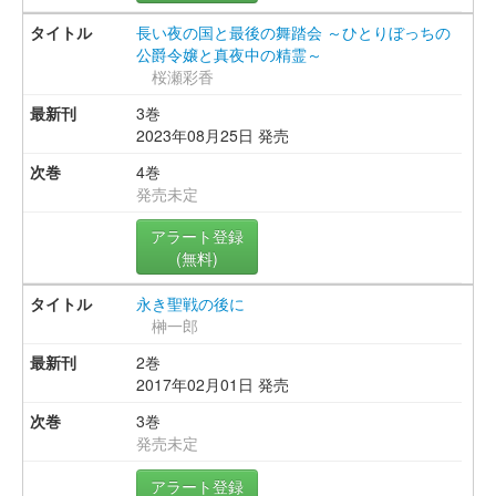
長い夜の国と最後の舞踏会 ～ひとりぼっちの
公爵令嬢と真夜中の精霊～
桜瀬彩香
3巻
2023年08月25日 発売
4巻
発売未定
アラート登録
(無料)
永き聖戦の後に
榊一郎
2巻
2017年02月01日 発売
3巻
発売未定
アラート登録