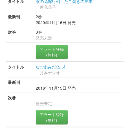
涙の花嫁行列 たこ焼きの岸本
蓮見恭子
2巻
2020年11月16日 発売
3巻
発売未定
アラート登録
(無料)
なむあみだ仏っ!
月本ナシオ
2016年11月15日 発売
発売未定
アラート登録
(無料)