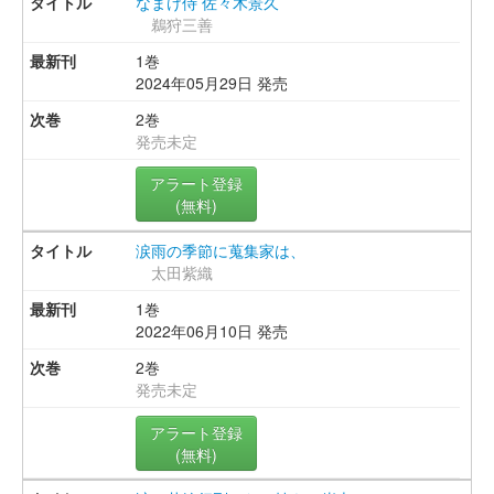
なまけ侍 佐々木景久
鵜狩三善
1巻
2024年05月29日 発売
2巻
発売未定
アラート登録
(無料)
涙雨の季節に蒐集家は、
太田紫織
1巻
2022年06月10日 発売
2巻
発売未定
アラート登録
(無料)