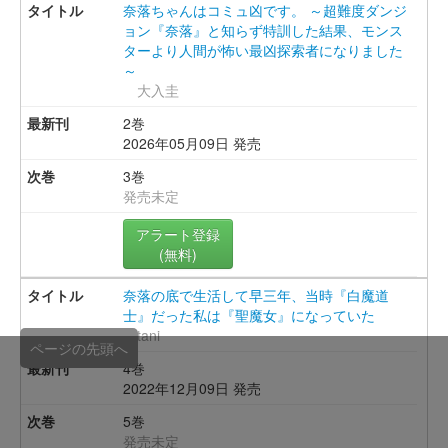
奈落ちゃんはコミュ凶です。 ～超難度ダンジ
ョン『奈落』と知らず特訓した結果、モンス
ターより人間が怖い最凶探索者になりました
～
大入圭
2巻
2026年05月09日 発売
3巻
発売未定
アラート登録
(無料)
奈落の底で生活して早三年、当時『白魔道
士』だった私は『聖魔女』になっていた
tani
ページの先頭へ
4巻
2022年12月09日 発売
5巻
発売未定