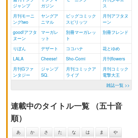
ジャンプ
ガジン
ス
月刊モーニ
ヤングア
ビッグコミック
月刊アフタヌ
ングtwo
ニマル
スピリッツ
ーン
good!アフタ
マーガレ
別冊マーガレッ
別冊フレンド
ヌーン
ット
ト
りぼん
デザート
ココハナ
花とゆめ
LALA
Cheese!
Sho-Comi
月刊flowers
月刊Gファ
ジャンプ
月刊コミックア
月刊コミック
ンタジー
SQ.
ライブ
電撃大王
雑誌一覧 >>
連載中のタイトル一覧 （五十音
順）
あ
か
さ
た
な
は
ま
や