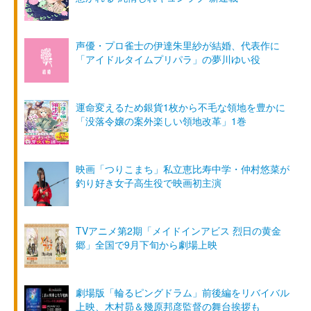
声優・プロ雀士の伊達朱里紗が結婚、代表作に
「アイドルタイムプリパラ」の夢川ゆい役
運命変えるため銀貨1枚から不毛な領地を豊かに
「没落令嬢の案外楽しい領地改革」1巻
映画「つりこまち」私立恵比寿中学・仲村悠菜が
釣り好き女子高生役で映画初主演
TVアニメ第2期「メイドインアビス 烈日の黄金
郷」全国で9月下旬から劇場上映
劇場版「輪るピングドラム」前後編をリバイバル
上映、木村昴＆幾原邦彦監督の舞台挨拶も