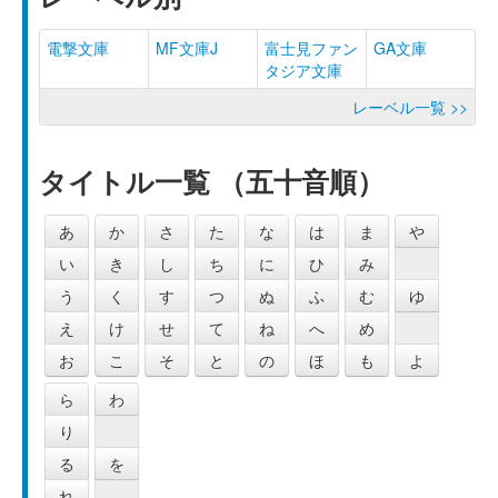
電撃文庫
MF文庫J
富士見ファン
GA文庫
タジア文庫
レーベル一覧 >>
タイトル一覧 （五十音順）
あ
か
さ
た
な
は
ま
や
い
き
し
ち
に
ひ
み
う
く
す
つ
ぬ
ふ
む
ゆ
え
け
せ
て
ね
へ
め
お
こ
そ
と
の
ほ
も
よ
ら
わ
り
る
を
れ