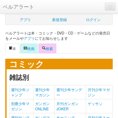
ベルアラート
ベルアラートとは
アプリ
新規登録
ログイン
ヘルプ
ベルアラートは本・コミック・DVD・CD・ゲームなどの発売日
新規登録
をメールや
アプリ
にてお知らせします
ログイン
本
映画
検索
Myカレンダー
コミック
購入管理
雑誌別
Myシェルフ
週刊少年ジ
週刊少年
週刊少年サンデ
月刊少年マガ
プレミアム
ャンプ
マガジン
ー
ジン
別冊少年マ
ガンガン
月刊ガンガン
ゲッサン
ガジン
ONLINE
JOKER
週刊ヤング
ヤングマ
モーニング
月刊少年エー