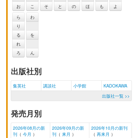
お
こ
そ
と
の
ほ
も
よ
ら
わ
り
る
を
れ
ろ
ん
出版社別
集英社
講談社
小学館
KADOKAWA
出版社一覧 >>
発売月別
2026年08月の新
2026年09月の新
2026年10月の新刊
刊
（
今月
）
刊
（
来月
）
（
再来月
）