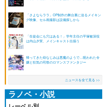
「さよならララ」OP制作の舞台裏に迫るメイキン
グ映像、セル画撮影は設備探しから
「生徒会にも穴はある！」学年主任の平塚敏深役
は内山夕実、メインキャスト出揃う
帰ってきた幼なじみは悪魔のようで…呪われた令
嬢と狂気の司祭のロマンスファンタジー
ニュースを全て見る >>
ラノベ・小説
レーベル別