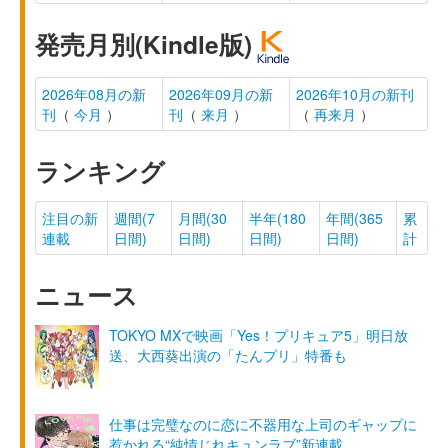
発売月別(Kindle版)
2026年08月の新
2026年09月の新
2026年10月の新刊
刊
（
今月
）
刊
（
来月
）
（
再来月
）
ランキング
注目の新
週間(7
月間(30
半年(180
年間(365
累
連載
日間)
日間)
日間)
日間)
計
ニュース
TOKYO MXで映画「Yes！プリキュア5」明日放
送、大西葵出演の「たんプリ」特番も
仕事は完璧なのに恋に不器用な上司のギャップに
惹かれる“純情じれキュンラブ”新連載