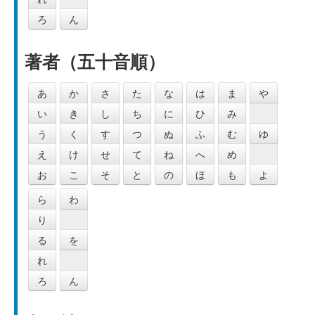
ろ
ん
著者（五十音順）
あ
か
さ
た
な
は
ま
や
い
き
し
ち
に
ひ
み
う
く
す
つ
ぬ
ふ
む
ゆ
え
け
せ
て
ね
へ
め
お
こ
そ
と
の
ほ
も
よ
ら
わ
り
る
を
れ
ろ
ん