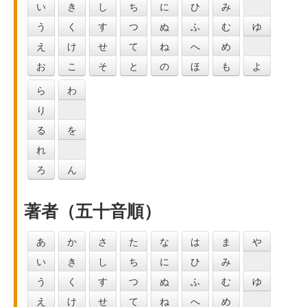
い
き
し
ち
に
ひ
み
う
く
す
つ
ぬ
ふ
む
ゆ
え
け
せ
て
ね
へ
め
お
こ
そ
と
の
ほ
も
よ
ら
わ
り
る
を
れ
ろ
ん
著者（五十音順）
あ
か
さ
た
な
は
ま
や
い
き
し
ち
に
ひ
み
う
く
す
つ
ぬ
ふ
む
ゆ
え
け
せ
て
ね
へ
め