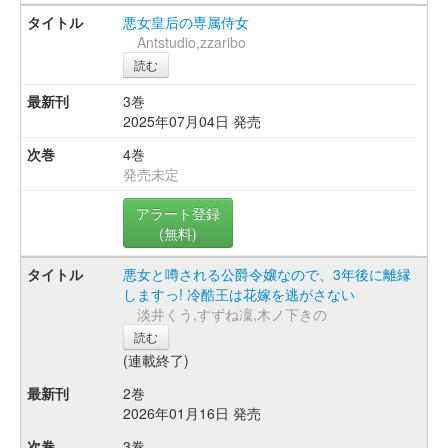
悪女皇后の専属侍女
Antstudio,zzaribo
読む
3巻
2025年07月04日 発売
4巻
発売未定
アラート登録
(無料)
悪女と噂される公爵令嬢なので、3年後に離縁
しますっ! 冷酷王は花嫁を逃がさない
淡井くう,すずね凜,木ノ下きの
読む
(連載終了)
2巻
2026年01月16日 発売
3巻