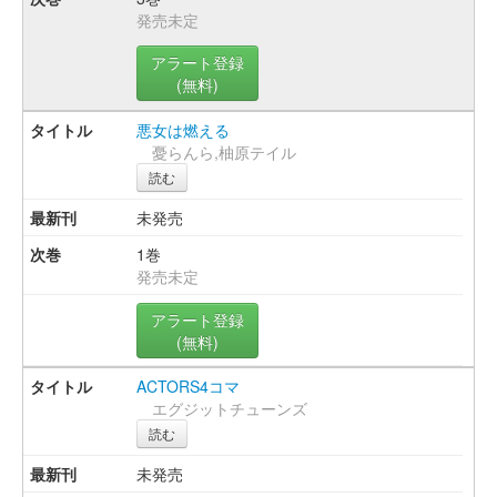
発売未定
アラート登録
(無料)
悪女は燃える
憂らんら,柚原テイル
読む
未発売
1巻
発売未定
アラート登録
(無料)
ACTORS4コマ
エグジットチューンズ
読む
未発売