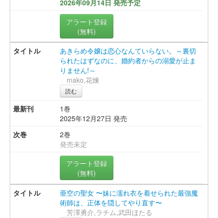
2026年09月14日 発売予定
アラート登録
(無料)
あきらめ令嬢は恋心なんていらない。～裏切
られたはずなのに、婚約者からの溺愛が止ま
りません!～
mako,花煉
読む
1巻
2025年12月27日 発売
2巻
発売未定
アラート登録
(無料)
亜空の聖女 〜妹に濡れ衣を着せられた最強魔
術師は、正体を隠してやり直す〜
芳澤勇介,ラチム,武田ほたる