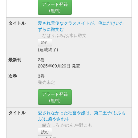
アラート登録
(無料)
愛され天使なクラスメイトが、俺にだけいた
ずらに微笑む
なはりふみお,水口敬文
読む
(連載終了)
2巻
2025年09月26日 発売
3巻
発売未定
アラート登録
(無料)
愛されなかった社畜令嬢は、第二王子(もふも
ふ)に癒やされ中
緒方しろ,かのん,牛野こも
読む