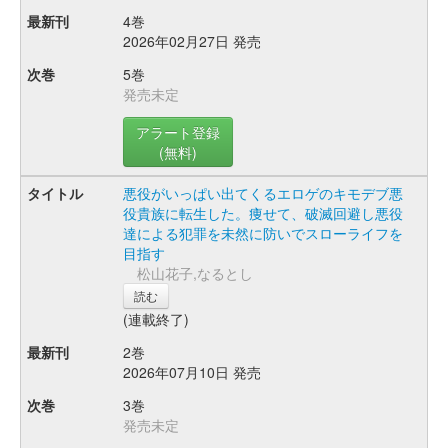
4巻
2026年02月27日 発売
5巻
発売未定
アラート登録
(無料)
悪役がいっぱい出てくるエロゲのキモデブ悪
役貴族に転生した。痩せて、破滅回避し悪役
達による犯罪を未然に防いでスローライフを
目指す
松山花子,なるとし
読む
(連載終了)
2巻
2026年07月10日 発売
3巻
発売未定