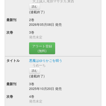
大上誠人,竜胆マサタカ,東西
読む
(連載終了)
2巻
2026年05月08日 発売
3巻
発売未定
アラート登録
(無料)
悪魔はゆりかごを唄う
うめーち
読む
(連載終了)
3巻
2025年10月20日 発売
4巻
発売未定