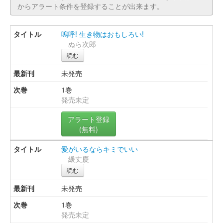
からアラート条件を登録することが出来ます。
嗚呼! 生き物はおもしろい!
ぬら次郎
読む
未発売
1巻
発売未定
アラート登録
(無料)
愛がいるならキミでいい
緩丈慶
読む
未発売
1巻
発売未定