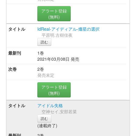
アラート登録
(無料)
IdReal-アイディアル-燦星の選択
平原明,古樹佳夜
読む
1巻
2021年03月08日 発売
2巻
発売未定
アラート登録
(無料)
アイドル失格
空神セイ,安部若菜
読む
(連載終了)
2巻