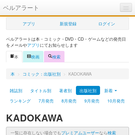
ベルアラート
ベルアラートとは
アプリ
新規登録
ログイン
ヘルプ
ベルアラートは本・コミック・DVD・CD・ゲームなどの発売日
新規登録
をメールや
アプリ
にてお知らせします
ログイン
本
映画
検索
Myカレンダー
本
>
コミック：出版社別
>
KADOKAWA
購入管理
雑誌別
タイトル別
著者別
出版社別
新着
Myシェルフ
ランキング
7月発売
8月発売
9月発売
10月発売
プレミアム
KADOKAWA
一覧に存在しない場合でも
プレミアムユーザー
なら
検索