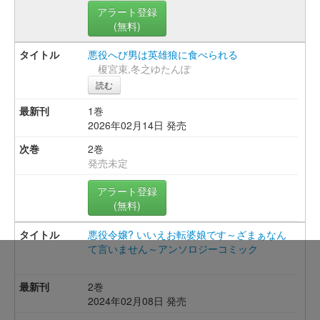
アラート登録
(無料)
悪役へび男は英雄狼に食べられる
榎宮束,冬之ゆたんぽ
読む
1巻
2026年02月14日 発売
2巻
発売未定
アラート登録
(無料)
悪役令嬢? いいえお転婆娘です～ざまぁなん
て言いません～アンソロジーコミック
2巻
2024年02月08日 発売