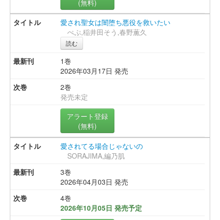
(無料)
愛され聖女は闇堕ち悪役を救いたい
ぺぷ,稲井田そう,春野薫久
読む
1巻
2026年03月17日 発売
2巻
発売未定
アラート登録
(無料)
愛されてる場合じゃないの
SORAJIMA,編乃肌
3巻
2026年04月03日 発売
4巻
2026年10月05日 発売予定