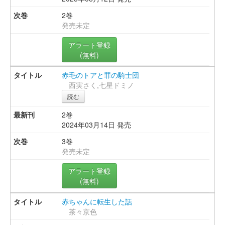
2巻
発売未定
アラート登録
(無料)
赤毛のトアと罪の騎士団
西実さく,七星ドミノ
読む
2巻
2024年03月14日 発売
3巻
発売未定
アラート登録
(無料)
赤ちゃんに転生した話
茶々京色