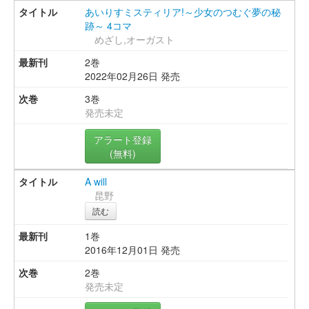
あいりすミスティリア!～少女のつむぐ夢の秘
跡～ 4コマ
めざし,オーガスト
2巻
2022年02月26日 発売
3巻
発売未定
アラート登録
(無料)
A will
昆野
読む
1巻
2016年12月01日 発売
2巻
発売未定