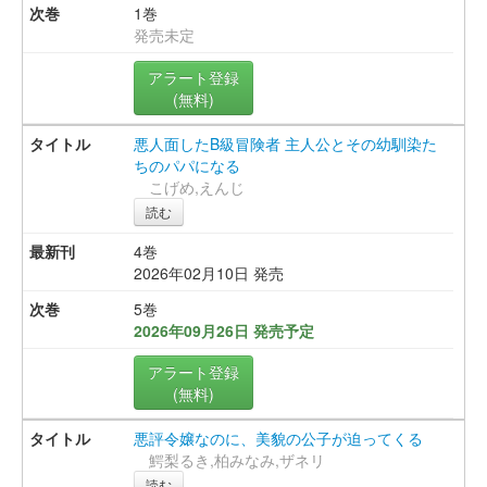
1巻
発売未定
アラート登録
(無料)
悪人面したB級冒険者 主人公とその幼馴染た
ちのパパになる
こげめ,えんじ
読む
4巻
2026年02月10日 発売
5巻
2026年09月26日 発売予定
アラート登録
(無料)
悪評令嬢なのに、美貌の公子が迫ってくる
鰐梨るき,柏みなみ,ザネリ
読む