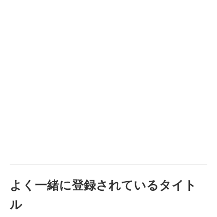
よく一緒に登録されているタイト
ル