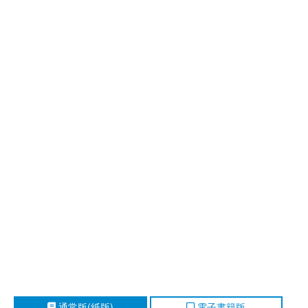
通常版(紙版)
電子書籍版