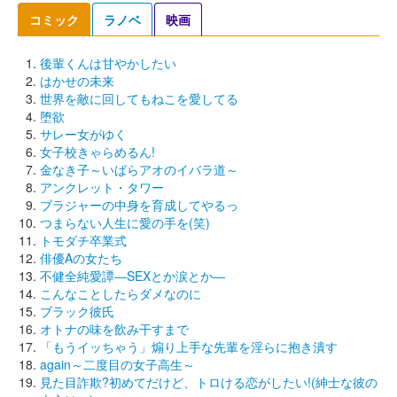
コミック
ラノベ
映画
後輩くんは甘やかしたい
はかせの未来
世界を敵に回してもねこを愛してる
堕欲
サレー女がゆく
女子校きゃらめるん!
金なき子～いばらアオのイバラ道～
アンクレット・タワー
ブラジャーの中身を育成してやるっ
つまらない人生に愛の手を(笑)
トモダチ卒業式
俳優Aの女たち
不健全純愛譚―SEXとか涙とか―
こんなことしたらダメなのに
ブラック彼氏
オトナの味を飲み干すまで
「もうイッちゃう」煽り上手な先輩を淫らに抱き潰す
again～二度目の女子高生～
見た目詐欺?初めてだけど、トロける恋がしたい!(紳士な彼の