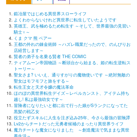
鍛冶屋ではじめる異世界スローライフ
よくわからないけれど異世界に転生していたようです
英雄王、武を極めるため転生す ～そして、世界最強の見習い
騎士♀～
くま クマ 熊 ベアー
王都の外れの錬金術師 ～ハズレ職業だったので、のんびりお
店経営します～
賢者の弟子を名乗る賢者 THE COMIC
ティアムーン帝国物語 ～断頭台から始まる、姫の転生逆転ス
トーリー～
聖女さま? いいえ、通りすがりの魔物使いです ～絶対無敵の
聖女はモフモフと旅をする～
転生王女と天才令嬢の魔法革命
ほのぼの異世界転生デイズ～レベルカンスト、アイテム持ち
越し! 私は最強幼女です～
冒険者になりたいと都に出て行った娘がSランクになってた
黒髪の戦乙女
役立たずスキルに人生を注ぎ込み25年、今さら最強の冒険譚
Lv2からチートだった元勇者候補のまったり異世界ライフ
魔力チートな魔女になりました ～創造魔法で気ままな異世
界生活～