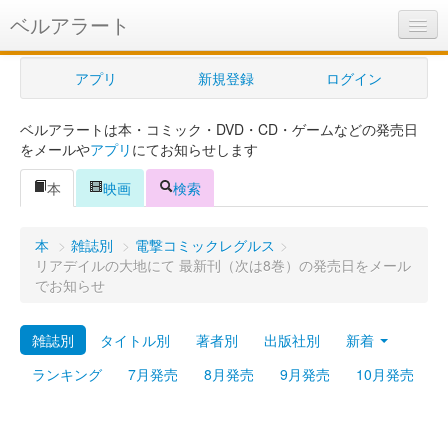
ベルアラート
ベルアラートとは
アプリ
新規登録
ログイン
ヘルプ
ベルアラートは本・コミック・DVD・CD・ゲームなどの発売日
新規登録
をメールや
アプリ
にてお知らせします
ログイン
本
映画
検索
Myカレンダー
本
>
雑誌別
>
電撃コミックレグルス
>
購入管理
リアデイルの大地にて 最新刊（次は8巻）の発売日をメール
でお知らせ
Myシェルフ
雑誌別
タイトル別
著者別
出版社別
新着
プレミアム
ランキング
7月発売
8月発売
9月発売
10月発売