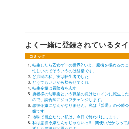
よく一緒に登録されているタイ
コミック
転生したら乙女ゲーの世界? いえ、魔術を極めるのに
忙しいのでそういうのは結構です。
ど庶民の私、実は転生者でした
どうでもいいから帰らせてくれ
転生令嬢は冒険者を志す
勇者様の幼馴染という職業の負けヒロインに転生した
ので、調合師にジョブチェンジします。
悪役令嬢になんかなりません。私は『普通』の公爵令
嬢です!
地味で目立たない私は、今日で終わりにします。
私は悪役令嬢なんかじゃないっ!! 闇使いだからって
ずしも悪役だと思うなよ