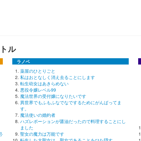
トル
ラノベ
薬屋のひとりごと
私はおとなしく消え去ることにします
転生幼女はあきらめない
悪役令嬢レベル99
魔法世界の受付嬢になりたいです
異世界でもふもふなでなでするためにがんばってま
す。
魔法使いの婚約者
ハズレポーションが醤油だったので料理することにし
ました
必
聖女の魔力は万能です
転生した大聖女は、聖女であることをひた隠す