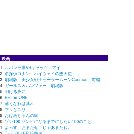
映画
ルパン三世VSキャッツ・アイ
名探偵コナン ハイウェイの堕天使
劇場版 美少女戦士セーラームーンCosmos 前編
ガールズ＆パンツァー 劇場版
明ける夜に
BE:the ONE
赫くなれば其れ
マリとユリ
おばあちゃんの家
ゾン100 ゾンビになるまでにしたい100のこと
よっす、おまたせ、じゃあまたね。
THE KILLER 暗殺者