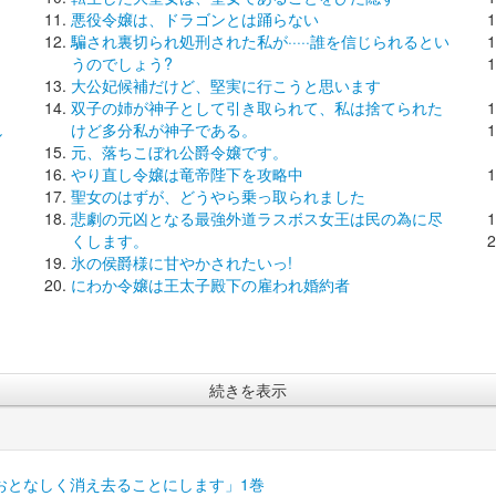
悪役令嬢は、ドラゴンとは踊らない
騙され裏切られ処刑された私が·····誰を信じられるとい
うのでしょう?
大公妃候補だけど、堅実に行こうと思います
双子の姉が神子として引き取られて、私は捨てられた
し
けど多分私が神子である。
元、落ちこぼれ公爵令嬢です。
やり直し令嬢は竜帝陛下を攻略中
聖女のはずが、どうやら乗っ取られました
悲劇の元凶となる最強外道ラスボス女王は民の為に尽
くします。
氷の侯爵様に甘やかされたいっ!
にわか令嬢は王太子殿下の雇われ婚約者
続きを表示
おとなしく消え去ることにします」1巻