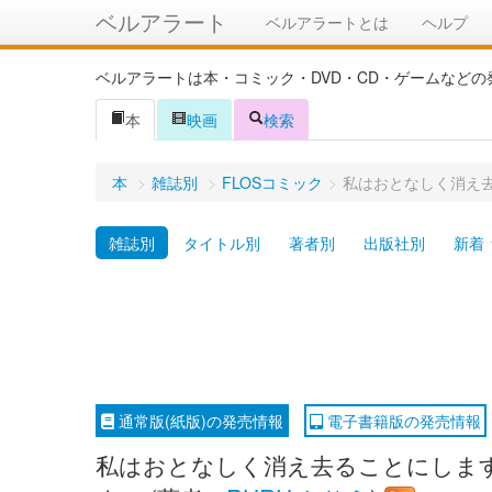
ベルアラート
ベルアラートとは
ヘルプ
ベルアラートは本・コミック・DVD・CD・ゲームなど
本
映画
検索
本
>
雑誌別
>
FLOSコミック
>
私はおとなしく消え去
雑誌別
タイトル別
著者別
出版社別
新着
通常版(紙版)の発売情報
電子書籍版の発売情報
私はおとなしく消え去ることにします 