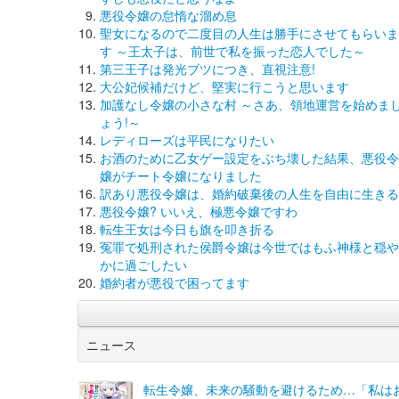
悪役令嬢の怠惰な溜め息
聖女になるので二度目の人生は勝手にさせてもらいま
す ～王太子は、前世で私を振った恋人でした～
第三王子は発光ブツにつき、直視注意!
大公妃候補だけど、堅実に行こうと思います
加護なし令嬢の小さな村 ～さあ、領地運営を始めま
ょう!～
レディローズは平民になりたい
お酒のために乙女ゲー設定をぶち壊した結果、悪役令
嬢がチート令嬢になりました
訳あり悪役令嬢は、婚約破棄後の人生を自由に生きる
悪役令嬢? いいえ、極悪令嬢ですわ
転生王女は今日も旗を叩き折る
冤罪で処刑された侯爵令嬢は今世ではもふ神様と穏や
かに過ごしたい
婚約者が悪役で困ってます
ニュース
転生令嬢、未来の騒動を避けるため…「私は