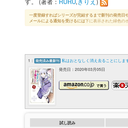
す。 (著者：
RURU
,
きりえ
)
一度登録すればシリーズが完結するまで新刊の発売日
メールによる通知を受けるには
下に表示された緑色の
1：
私はおとなしく消え去ることにします 
発売済み最新刊
発売日：2020年03月05日
試し読み