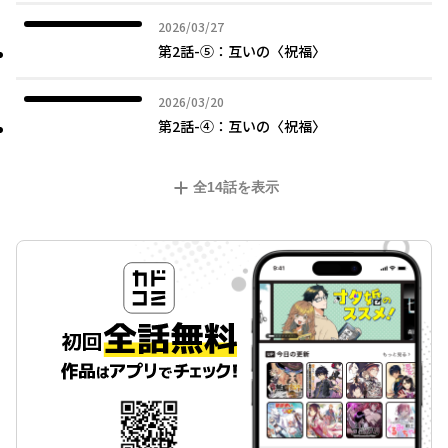
2026年03月27日
2026/03/27
第2話-⑤：互いの〈祝福〉
2026年03月20日
2026/03/20
第2話-④：互いの〈祝福〉
全
14
話を表示