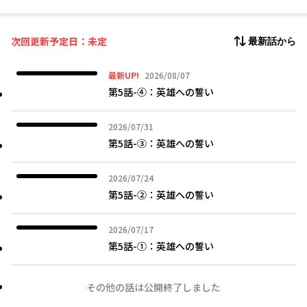
ので――
「いいじゃない、契約結婚。閣下を支えてみせます！」
次回更新予定日：未定
最新話から
そう割り切っていたのに、
あれ、なんだか閣下がすごく甘くないですか……？
2026年08月07日
最新UP!
2026/08/07
第5話-④：英雄への誓い
2026年07月31日
2026/07/31
第5話-③：英雄への誓い
2026年07月24日
2026/07/24
第5話-②：英雄への誓い
2026年07月17日
2026/07/17
第5話-①：英雄への誓い
その他の話は公開終了しました