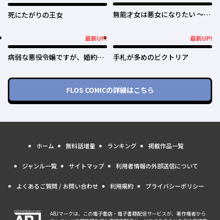
無能才女は悪女になりたい ～義
死にたがりの王女
妹の身代わりで嫁いだ令嬢、公
爵様の溺愛に気づかない～
最新UP!
最新UP!
最新UP!
最新UP!
病弱な悪役令嬢ですが、婚約者
手札が多めのビクトリア
が過保護すぎて逃げ出したい(私
たち犬猿の仲でしたよね!?)
FLOS COMIC
の詳細はこちら
ホーム
無料話増量
ランキング
掲載作品一覧
ジャンル一覧
サイトマップ
利用者情報の外部送信について
よくあるご質問 / お問い合わせ
利用規約
プライバシーポリシー
ABJマークは、この電子書店・電子書籍配信サービスが、著作権者から