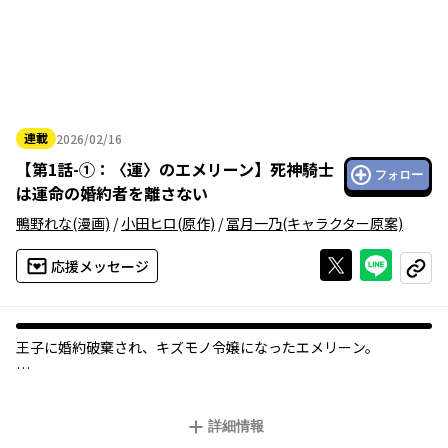
連載
2026/02/16
2026年02月16日
【
第1話-①：〈運〉のエメリーン
】
死神騎士
フォロー
は運命の婚約者を離さない
鴨野れな
(漫画)
/
小田ヒロ
(原作)
/
冨月一乃
(キャラクター原案)
Xで投稿する
ライン
応援メッセージ
コピー
王子に婚約破棄され、キズモノ令嬢になったエメリーン。
すると国王は、エメリーンに『死神騎士』と呼ばれる英雄・ラン
スロットとの婚約を命じた。
詳細情報
けれどそれは、エメリーンの<運>という<祝福>を目当てにしたも