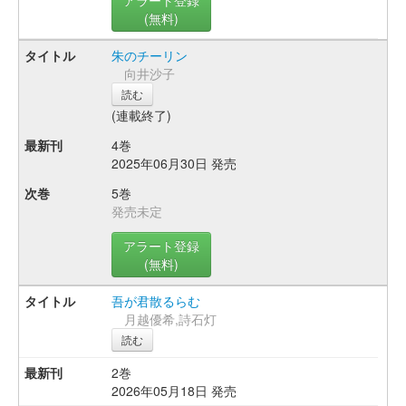
(無料)
朱のチーリン
向井沙子
読む
(連載終了)
4巻
2025年06月30日 発売
5巻
発売未定
アラート登録
(無料)
吾が君散るらむ
月越優希,詩石灯
読む
2巻
2026年05月18日 発売