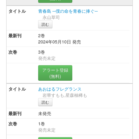
青春島 ─僕の命を青春に捧ぐ─
永山草司
読む
2巻
2024年05月10日 発売
3巻
発売未定
アラート登録
(無料)
あおはるフレグランス
岩華すもも,星森柚稀も
読む
未発売
1巻
発売未定