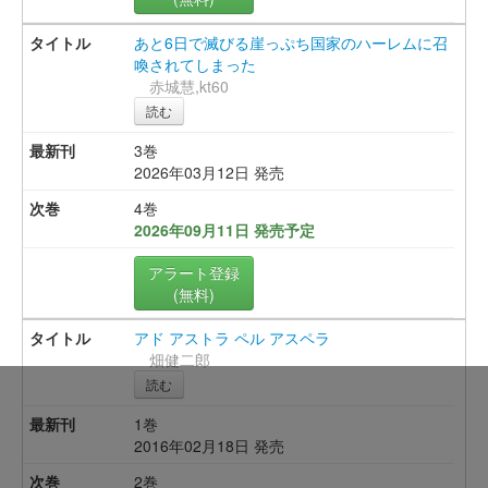
あと6日で滅びる崖っぷち国家のハーレムに召
喚されてしまった
赤城慧,kt60
読む
3巻
2026年03月12日 発売
4巻
2026年09月11日 発売予定
アラート登録
(無料)
アド アストラ ペル アスペラ
畑健二郎
読む
1巻
2016年02月18日 発売
2巻