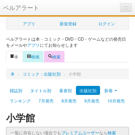
ベルアラート
ベルアラートとは
アプリ
新規登録
ログイン
ヘルプ
ベルアラートは本・コミック・DVD・CD・ゲームなどの発売日
新規登録
をメールや
アプリ
にてお知らせします
ログイン
本
映画
検索
Myカレンダー
本
>
コミック：出版社別
>
小学館
購入管理
雑誌別
タイトル別
著者別
出版社別
新着
Myシェルフ
ランキング
7月発売
8月発売
9月発売
10月発売
プレミアム
小学館
一覧に存在しない場合でも
プレミアムユーザー
なら
検索