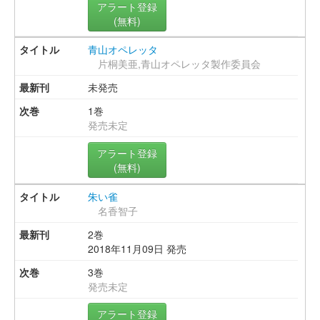
アラート登録
(無料)
青山オペレッタ
片桐美亜,青山オペレッタ製作委員会
未発売
1巻
発売未定
アラート登録
(無料)
朱い雀
名香智子
2巻
2018年11月09日 発売
3巻
発売未定
アラート登録