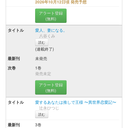
2026年10月12日頃 発売予想
アラート登録
(無料)
愛人、妻になる。
八谷くみ
読む
(連載終了)
未発売
1巻
発売未定
アラート登録
(無料)
愛するあなたは推しで王様 〜異世界恋愛記〜
辻永ひつじ
読む
3巻