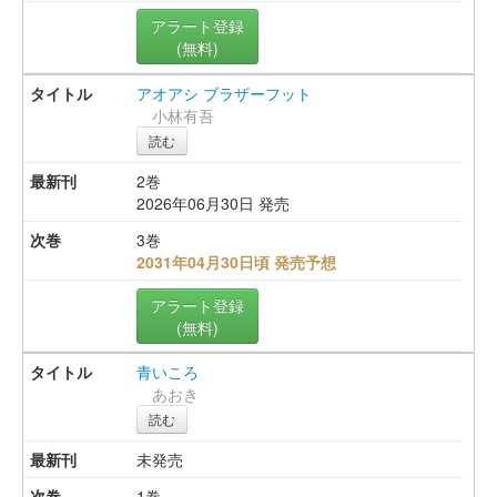
アラート登録
(無料)
アオアシ ブラザーフット
小林有吾
読む
2巻
2026年06月30日 発売
3巻
2031年04月30日頃 発売予想
アラート登録
(無料)
青いころ
あおき
読む
未発売
1巻