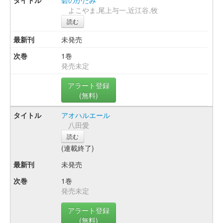
よこやま,尾上与一,近江谷,牧
読む
未発売
1巻
発売未定
アラート登録
(無料)
アオハルエール
八田愛
読む
(連載終了)
未発売
1巻
発売未定
アラート登録
(無料)