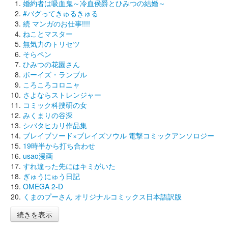
婚約者は吸血鬼～冷血侯爵とひみつの結婚～
#バグってきゅるきゅる
続 マンガのお仕事!!!!
ねことマスター
無気力のトリセツ
そらペン
ひみつの花園さん
ボーイズ・ランブル
ころころコロニャ
さよならストレンジャー
コミック科捜研の女
みくまりの谷深
シバタヒカリ作品集
ブレイブソード×ブレイズソウル 電撃コミックアンソロジー
19時半から打ち合わせ
usao漫画
すれ違った先にはキミがいた
ぎゅうにゅう日記
OMEGA 2-D
くまのプーさん オリジナルコミックス日本語訳版
続きを表示