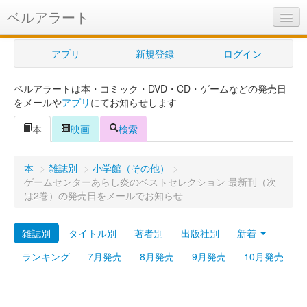
ベルアラート
ベルアラートとは
アプリ
新規登録
ログイン
ヘルプ
ベルアラートは本・コミック・DVD・CD・ゲームなどの発売日
新規登録
をメールや
アプリ
にてお知らせします
ログイン
本
映画
検索
Myカレンダー
本
>
雑誌別
>
小学館（その他）
>
購入管理
ゲームセンターあらし炎のベストセレクション 最新刊（次
は2巻）の発売日をメールでお知らせ
Myシェルフ
雑誌別
タイトル別
著者別
出版社別
新着
プレミアム
ランキング
7月発売
8月発売
9月発売
10月発売