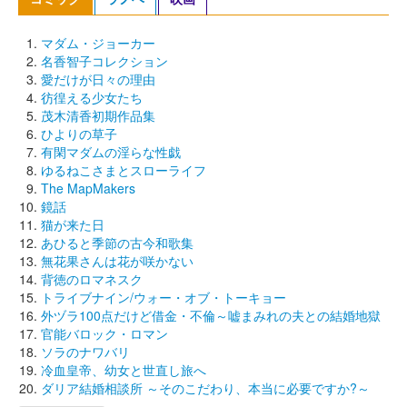
マダム・ジョーカー
名香智子コレクション
愛だけが日々の理由
彷徨える少女たち
茂木清香初期作品集
ひよりの草子
有閑マダムの淫らな性戯
ゆるねこさまとスローライフ
The MapMakers
鏡話
猫が来た日
あひると季節の古今和歌集
無花果さんは花が咲かない
背徳のロマネスク
トライブナイン/ウォー・オブ・トーキョー
外ヅラ100点だけど借金・不倫～嘘まみれの夫との結婚地獄
官能バロック・ロマン
ソラのナワバリ
冷血皇帝、幼女と世直し旅へ
ダリア結婚相談所 ～そのこだわり、本当に必要ですか?～