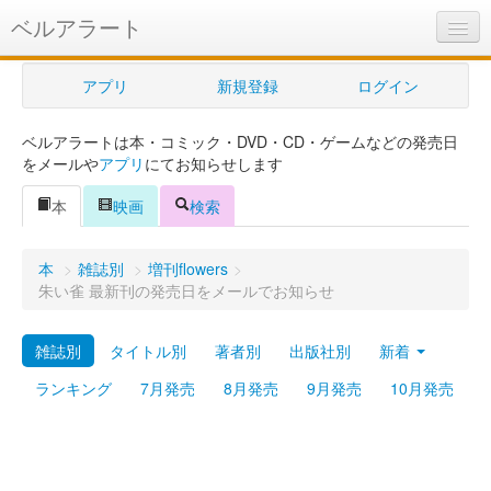
ベルアラート
ベルアラートとは
アプリ
新規登録
ログイン
ヘルプ
ベルアラートは本・コミック・DVD・CD・ゲームなどの発売日
新規登録
をメールや
アプリ
にてお知らせします
ログイン
本
映画
検索
Myカレンダー
本
>
雑誌別
>
増刊flowers
>
購入管理
朱い雀 最新刊の発売日をメールでお知らせ
Myシェルフ
雑誌別
タイトル別
著者別
出版社別
新着
プレミアム
ランキング
7月発売
8月発売
9月発売
10月発売