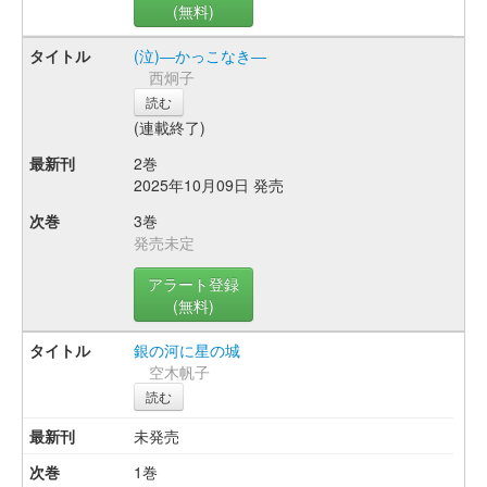
(無料)
(泣)―かっこなき―
西炯子
読む
(連載終了)
2巻
2025年10月09日 発売
3巻
発売未定
アラート登録
(無料)
銀の河に星の城
空木帆子
読む
未発売
1巻