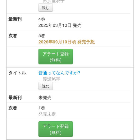
衿沢世衣子
読む
4巻
2025年03月10日 発売
5巻
2026年09月10日頃 発売予想
アラート登録
(無料)
普通ってなんですか?
渡瀬悠宇
読む
未発売
1巻
発売未定
アラート登録
(無料)