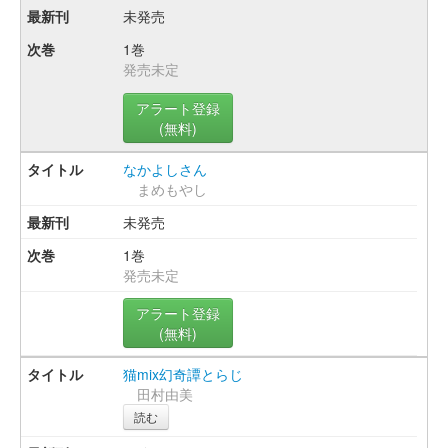
未発売
1巻
発売未定
アラート登録
(無料)
なかよしさん
まめもやし
未発売
1巻
発売未定
アラート登録
(無料)
猫mix幻奇譚とらじ
田村由美
読む