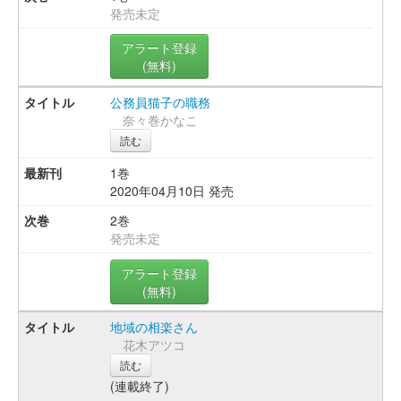
発売未定
アラート登録
(無料)
公務員猫子の職務
奈々巻かなこ
読む
1巻
2020年04月10日 発売
2巻
発売未定
アラート登録
(無料)
地域の相楽さん
花木アツコ
読む
(連載終了)