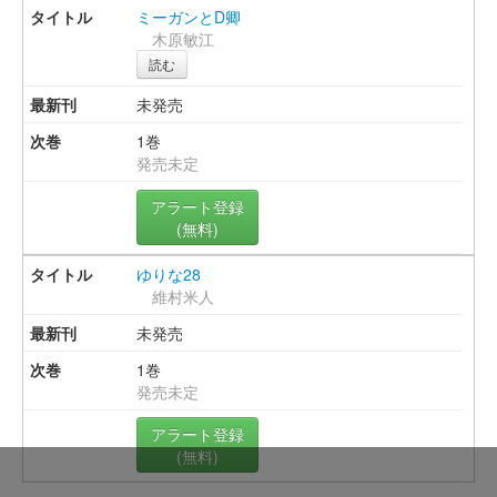
ミーガンとD卿
木原敏江
読む
未発売
1巻
発売未定
アラート登録
(無料)
ゆりな28
維村米人
未発売
1巻
発売未定
アラート登録
(無料)