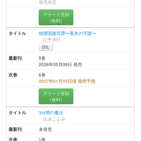
発売未定
アラート登録
(無料)
煌燿国後宮譚〜黒衣の守護〜
江平洋巳
読む
5巻
2026年05月08日 発売
6巻
2027年01月03日頃 発売予想
アラート登録
(無料)
3分間の魔法
白水こよみ
未発売
1巻