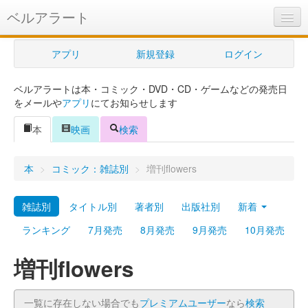
ベルアラート
ベルアラートとは
アプリ
新規登録
ログイン
ヘルプ
ベルアラートは本・コミック・DVD・CD・ゲームなどの発売日
新規登録
をメールや
アプリ
にてお知らせします
ログイン
本
映画
検索
Myカレンダー
本
>
コミック：雑誌別
>
増刊flowers
購入管理
雑誌別
タイトル別
著者別
出版社別
新着
Myシェルフ
ランキング
7月発売
8月発売
9月発売
10月発売
プレミアム
増刊flowers
一覧に存在しない場合でも
プレミアムユーザー
なら
検索