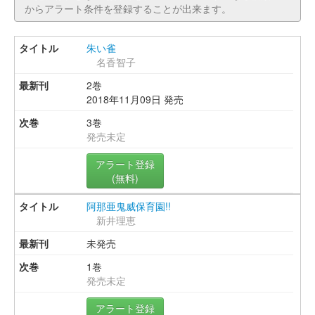
からアラート条件を登録することが出来ます。
朱い雀
名香智子
2巻
2018年11月09日 発売
3巻
発売未定
アラート登録
(無料)
阿那亜鬼威保育園!!
新井理恵
未発売
1巻
発売未定
アラート登録