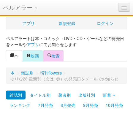
ベルアラート
ベルアラートとは
アプリ
新規登録
ログイン
ヘルプ
ベルアラートは本・コミック・DVD・CD・ゲームなどの発売日
新規登録
をメールや
アプリ
にてお知らせします
ログイン
本
映画
検索
Myカレンダー
本
>
雑誌別
>
増刊flowers
>
購入管理
ゆりな28 最新刊（次は1巻）の発売日をメールでお知らせ
Myシェルフ
雑誌別
タイトル別
著者別
出版社別
新着
プレミアム
ランキング
7月発売
8月発売
9月発売
10月発売