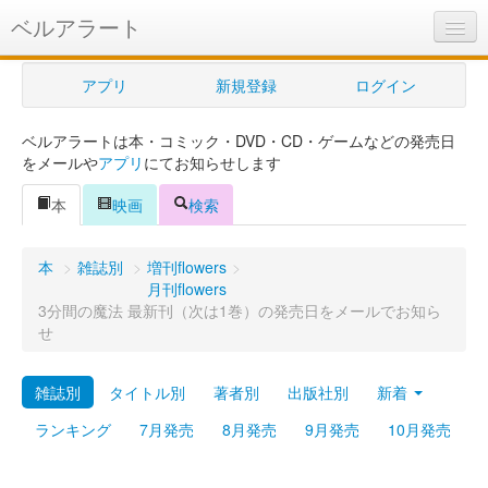
ベルアラート
ベルアラートとは
アプリ
新規登録
ログイン
ヘルプ
ベルアラートは本・コミック・DVD・CD・ゲームなどの発売日
新規登録
をメールや
アプリ
にてお知らせします
ログイン
本
映画
検索
Myカレンダー
本
>
雑誌別
>
増刊flowers
>
購入管理
月刊flowers
3分間の魔法 最新刊（次は1巻）の発売日をメールでお知ら
Myシェルフ
せ
プレミアム
雑誌別
タイトル別
著者別
出版社別
新着
ランキング
7月発売
8月発売
9月発売
10月発売