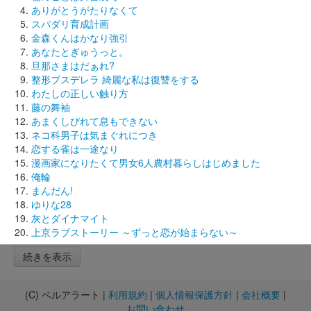
ありがとうがたりなくて
スパダリ育成計画
金森くんはかなり強引
あなたとぎゅうっと。
旦那さまはだぁれ?
整形ブスデレラ 綺麗な私は復讐をする
わたしの正しい触り方
藤の舞袖
あまくしびれて息もできない
ネコ科男子は気まぐれにつき
恋する雀は一途なり
漫画家になりたくて男女6人農村暮らしはじめました
俺輪
まんだん!
ゆりな28
灰とダイナマイト
上京ラブストーリー ～ずっと恋が始まらない～
続きを表示
(C) ベルアラート |
利用規約
|
個人情報保護方針
|
会社概要
|
お問い合わせ