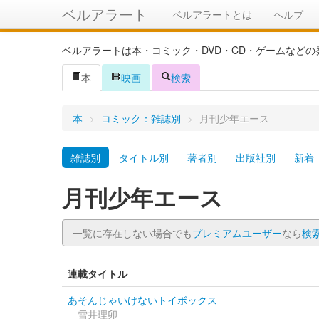
ベルアラート
ベルアラートとは
ヘルプ
ベルアラートは本・コミック・DVD・CD・ゲームなど
本
映画
検索
本
>
コミック：雑誌別
>
月刊少年エース
雑誌別
タイトル別
著者別
出版社別
新着
月刊少年エース
一覧に存在しない場合でも
プレミアムユーザー
なら
検
連載タイトル
あそんじゃいけないトイボックス
雪井理卯