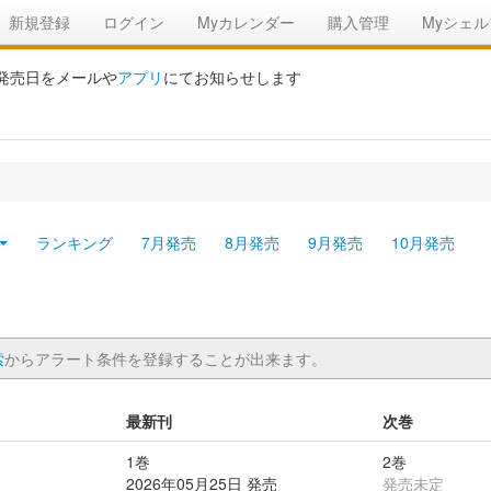
新規登録
ログイン
Myカレンダー
購入管理
Myシェル
の発売日をメールや
アプリ
にてお知らせします
ランキング
7月発売
8月発売
9月発売
10月発売
索
からアラート条件を登録することが出来ます。
最新刊
次巻
1巻
2巻
2026年05月25日 発売
発売未定