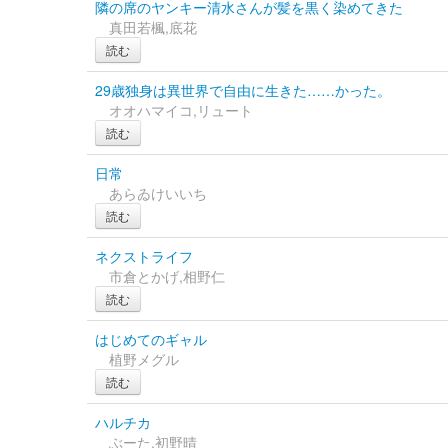
隣の席のヤンキー清水さんが髪を黒く染めてきた
真田若楓,底花
読む
29歳独身は異世界で自由に生きた……かった。
オオハマイコ,リュート
読む
日常
あらゐけいいち
読む
ネクストライフ
市倉とかげ,相野仁
読む
はじめてのギャル
植野メグル
読む
ハルチカ
ぶーた,初野晴