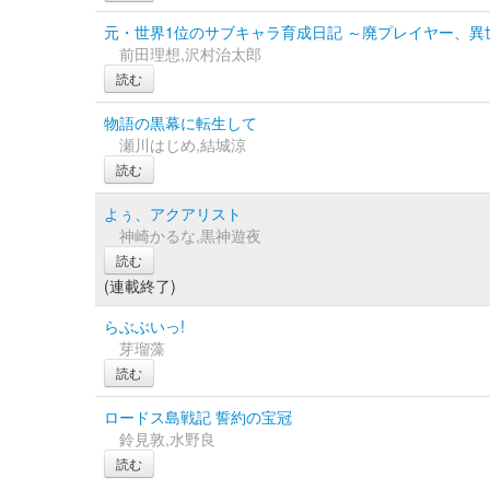
元・世界1位のサブキャラ育成日記 ～廃プレイヤー、異
前田理想,沢村治太郎
読む
物語の黒幕に転生して
瀬川はじめ,結城涼
読む
よぅ、アクアリスト
神崎かるな,黒神遊夜
読む
(連載終了)
らぶぶいっ!
芽瑠藻
読む
ロードス島戦記 誓約の宝冠
鈴見敦,水野良
読む