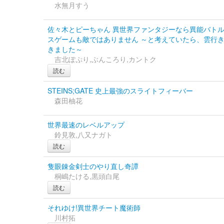
水無月すう
佐々木とピーちゃん 異世界ファンタジーなら異能バト
スゲームも敵ではありません ～と考えていたら、雲行
きました～
吉北ぽぷり,ぶんころり,カントク
読む
STEINS;GATE 史上最強のスライトフィーバー
森田柚花
世界最速のレベルアップ
鈴見敦,八又ナガト
読む
隻眼錬金剣士のやり直し奇譚
桐嶋たける,黒頭白尾
読む
それゆけ!異世界チート魔術師
川村拓