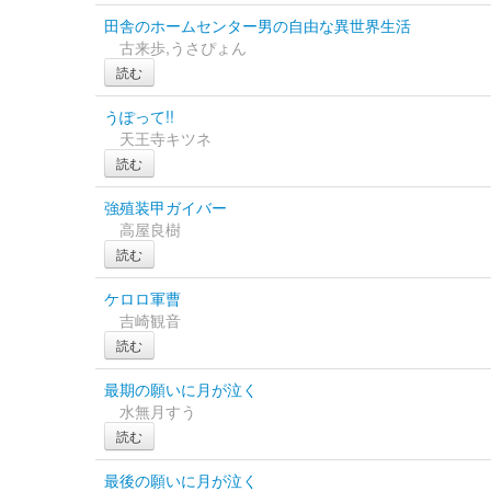
田舎のホームセンター男の自由な異世界生活
古来歩,うさぴょん
読む
うぽって!!
天王寺キツネ
読む
強殖装甲ガイバー
高屋良樹
読む
ケロロ軍曹
吉崎観音
読む
最期の願いに月が泣く
水無月すう
読む
最後の願いに月が泣く