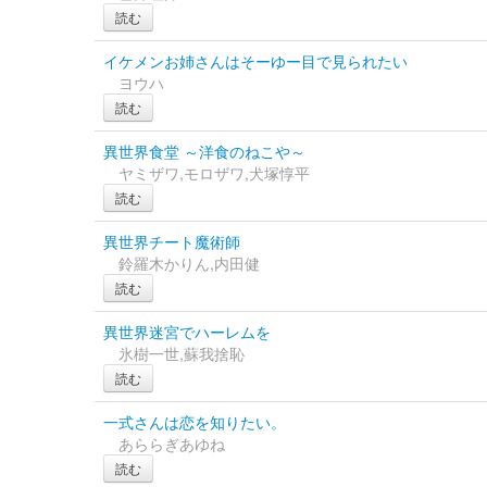
読む
イケメンお姉さんはそーゆー目で見られたい
ヨウハ
読む
異世界食堂 ～洋食のねこや～
ヤミザワ,モロザワ,犬塚惇平
読む
異世界チート魔術師
鈴羅木かりん,内田健
読む
異世界迷宮でハーレムを
氷樹一世,蘇我捨恥
読む
一式さんは恋を知りたい。
あららぎあゆね
読む