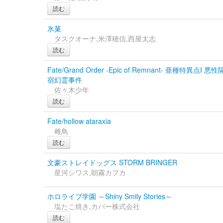
読む
氷菓
タスクオーナ,米澤穂信,西屋太志
読む
Fate/Grand Order ‐Epic of Remnant‐ 亜種特異点I
宿幻霊事件
佐々木少年
読む
Fate/hollow ataraxia
雌鳥
読む
文豪ストレイドッグス STORM BRINGER
星河シワス,朝霧カフカ
ホロライブ学園 ～Shiny Smily Stories～
塩たこ焼き,カバー株式会社
読む