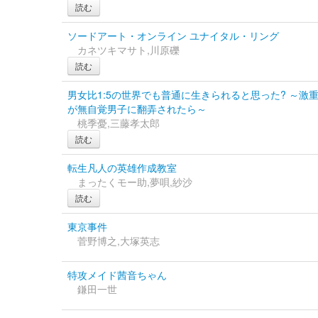
読む
ソードアート・オンライン ユナイタル・リング
カネツキマサト,川原礫
読む
男女比1:5の世界でも普通に生きられると思った? ～激
が無自覚男子に翻弄されたら～
桃季憂,三藤孝太郎
読む
転生凡人の英雄作成教室
まったくモー助,夢唄,紗沙
読む
東京事件
菅野博之,大塚英志
特攻メイド茜音ちゃん
鎌田一世