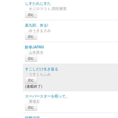
しすたれじすた
オジロマコト,岡田麿里
読む
新九郎、奔る!
ゆうきまさみ
読む
酔拳JAPAN
山本英夫
読む
すこしだけ生き返る
うすくらふみ
読む
(連載終了)
スーパースターを唄って。
薄場圭
読む
戦艦武蔵