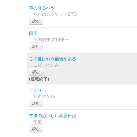
声の降るへや
たかはしツツジ,HERO
読む
国宝
三国史明,吉田修一
読む
この世は戦う価値がある
こだまはつみ
読む
(連載終了)
ごくりっ
前原タケル
読む
午後のおいしい薬膳日記
午後
読む