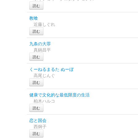
読む
教喰
近藤しぐれ
読む
九条の大罪
真鍋昌平
読む
くーねるまるた ぬーぼ
高尾じんぐ
読む
健康で文化的な最低限度の生活
柏木ハルコ
読む
恋と国会
西炯子
読む