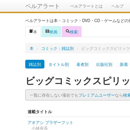
ベルアラート
ベルアラートとは
ヘルプ
ベルアラートは本・コミック・DVD・CD・ゲームなど
本
映画
検索
本
>
コミック：雑誌別
>
ビッグコミックスピリッツ
雑誌別
タイトル別
著者別
出版社別
新着
ビッグコミックスピリ
一覧に存在しない場合でも
プレミアムユーザー
なら
検
連載タイトル
アオアシ ブラザーフット
小林有吾