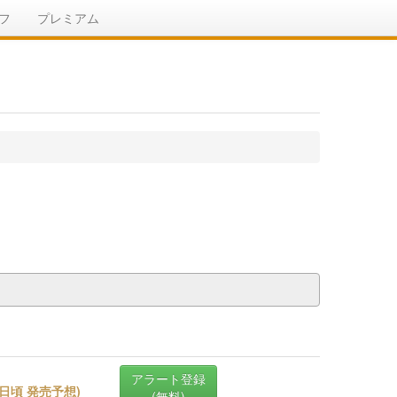
フ
プレミアム
アラート登録
30日頃 発売予想
)
(無料)