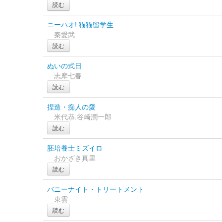
読む
ニーハオ! 猫猫留学生
秦愛武
読む
ぬいの式日
志摩七春
読む
捏造・痴人の愛
米代恭.谷崎潤一郎
読む
胚培養士ミズイロ
おかざき真里
読む
バニーナイト・トリートメント
東雲
読む