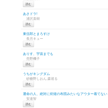
読む
あさドラ!
浦沢直樹
読む
東伍郎とまろすけ
長月キュー
読む
ありす、宇宙までも
売野機子
読む
うちがキングダム
砂糖野しおん,森巡る
読む
運命の人、絶対に炬燵の布団みたいなアウター着てない
安達智
読む