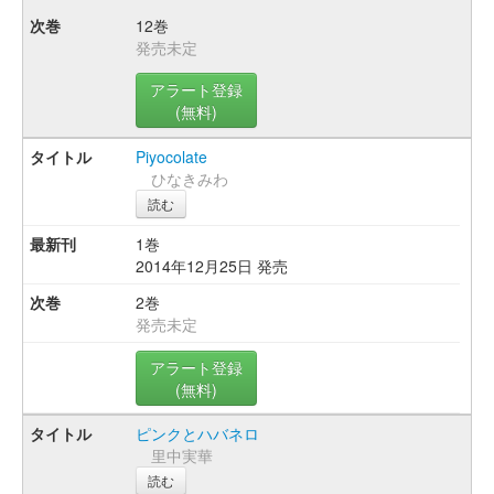
12巻
発売未定
アラート登録
(無料)
Piyocolate
ひなきみわ
読む
1巻
2014年12月25日 発売
2巻
発売未定
アラート登録
(無料)
ピンクとハバネロ
里中実華
読む