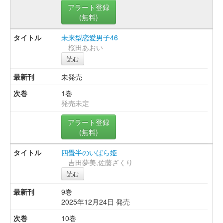
アラート登録
(無料)
未来型恋愛男子46
桜田あおい
読む
未発売
1巻
発売未定
アラート登録
(無料)
四畳半のいばら姫
吉田夢美,佐藤ざくり
読む
9巻
2025年12月24日 発売
10巻