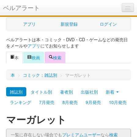
ベルアラート
ベルアラートとは
アプリ
新規登録
ログイン
ヘルプ
ベルアラートは本・コミック・DVD・CD・ゲームなどの発売日
新規登録
をメールや
アプリ
にてお知らせします
ログイン
本
映画
検索
Myカレンダー
本
>
コミック：雑誌別
>
マーガレット
購入管理
雑誌別
タイトル別
著者別
出版社別
新着
Myシェルフ
ランキング
7月発売
8月発売
9月発売
10月発売
プレミアム
マーガレット
一覧に存在しない場合でも
プレミアムユーザー
なら
検索