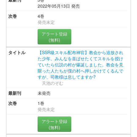
2022年05月13日 発売
4巻
発売未定
アラート登録
(無料)
【SSR級スキル配布神官】教会から追放され
た少年。みんなを喜ばせたくてスキルを授け
ていたら伝説の村が爆誕しました。教会を見
限った人たちが僕の村へ押しかけてくるんで
すが、司教様は息してますか?
天池のぞむ
未発売
1巻
発売未定
アラート登録
(無料)