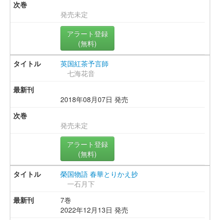
発売未定
アラート登録
(無料)
英国紅茶予言師
七海花音
2018年08月07日 発売
発売未定
アラート登録
(無料)
榮国物語 春華とりかえ抄
一石月下
7巻
2022年12月13日 発売