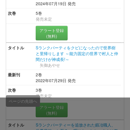
2024年07月19日 発売
5巻
発売未定
アラート登録
(無料)
Sランクパーティをクビになったので世界樹
と里帰りします ～能力固定の世界で村人と仲
間だけが神成長!～
矢御あやせ
2巻
2022年07月29日 発売
3巻
発売未定
ページの先頭へ
アラート登録
(無料)
Sランクパーティーを追放された鍛冶職人、