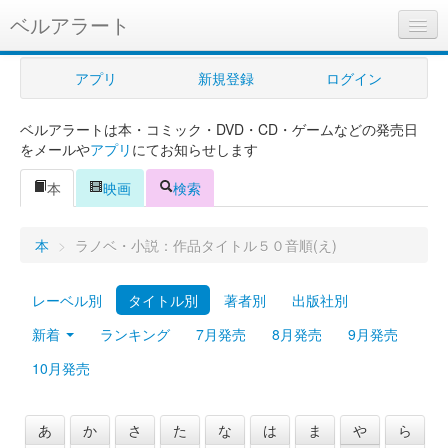
ベルアラート
ベルアラートとは
アプリ
新規登録
ログイン
ヘルプ
ベルアラートは本・コミック・DVD・CD・ゲームなどの発売日
新規登録
をメールや
アプリ
にてお知らせします
ログイン
本
映画
検索
Myカレンダー
本
>
ラノベ・小説：作品タイトル５０音順(え)
購入管理
レーベル別
タイトル別
著者別
出版社別
Myシェルフ
新着
ランキング
7月発売
8月発売
9月発売
プレミアム
10月発売
あ
か
さ
た
な
は
ま
や
ら