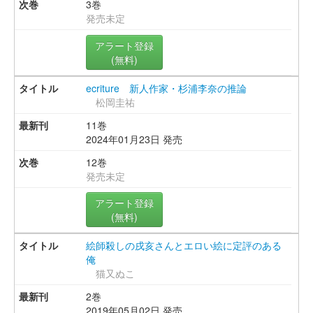
3巻
発売未定
アラート登録
(無料)
ecriture 新人作家・杉浦李奈の推論
松岡圭祐
11巻
2024年01月23日 発売
12巻
発売未定
アラート登録
(無料)
絵師殺しの戌亥さんとエロい絵に定評のある
俺
猫又ぬこ
2巻
2019年05月02日 発売