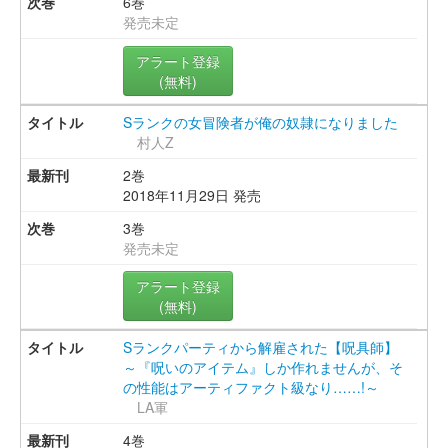
6巻
発売未定
アラート登録
(無料)
Sランクの女冒険者が俺の奴隷になりました
村人Z
2巻
2018年11月29日 発売
3巻
発売未定
アラート登録
(無料)
Sランクパーティから解雇された【呪具師】
～『呪いのアイテム』しか作れませんが、そ
の性能はアーティファクト級なり……!～
LA軍
4巻