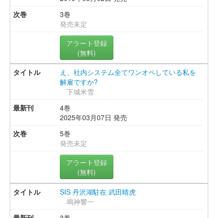
3巻
発売未定
アラート登録
(無料)
え、社内システム全てワンオペしている私を
解雇ですか?
下城米雪
4巻
2025年03月07日 発売
5巻
発売未定
アラート登録
(無料)
SIS 丹沢湖駐在 武田晴虎
鳴神響一
3巻