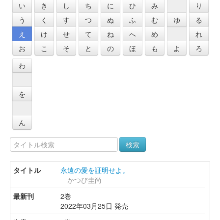
い
き
し
ち
に
ひ
み
り
う
く
す
つ
ぬ
ふ
む
ゆ
る
え
け
せ
て
ね
へ
め
れ
お
こ
そ
と
の
ほ
も
よ
ろ
わ
を
ん
検索
永遠の愛を証明せよ。
かつび圭尚
2巻
2022年03月25日 発売