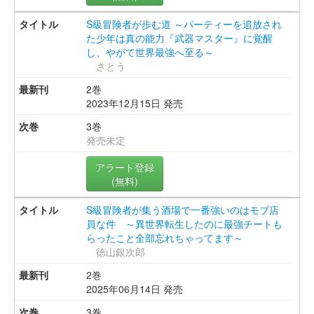
S級冒険者が歩む道 ～パーティーを追放され
た少年は真の能力『武器マスター』に覚醒
し、やがて世界最強へ至る～
さとう
2巻
2023年12月15日 発売
3巻
発売未定
アラート登録
(無料)
S級冒険者が集う酒場で一番強いのはモブ店
員な件 ～異世界転生したのに最強チートも
らったこと全部忘れちゃってます～
徳山銀次郎
2巻
2025年06月14日 発売
3巻