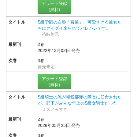
アラート登録
(無料)
S級学園の自称「普通」、可愛すぎる彼女た
ちにグイグイ来られてバレバレです。
裕時悠示
2巻
2022年12月02日 発売
3巻
発売未定
アラート登録
(無料)
S級騎士の俺が精鋭部隊の隊長に任命された
が、部下がみんな年上のS級女騎士だった
ミズノみすぎ
2巻
2026年05月25日 発売
3巻