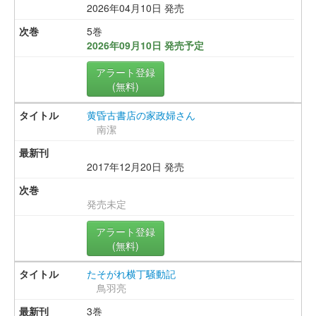
2026年04月10日 発売
5巻
2026年09月10日 発売予定
アラート登録
(無料)
黄昏古書店の家政婦さん
南潔
2017年12月20日 発売
発売未定
アラート登録
(無料)
たそがれ横丁騒動記
鳥羽亮
3巻