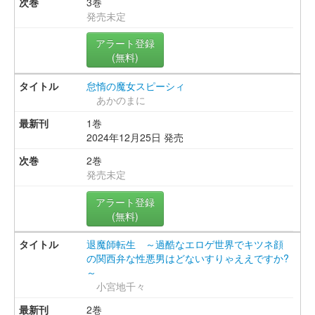
3巻
発売未定
アラート登録
(無料)
怠惰の魔女スピーシィ
あかのまに
1巻
2024年12月25日 発売
2巻
発売未定
アラート登録
(無料)
退魔師転生 ～過酷なエロゲ世界でキツネ顔
の関西弁な性悪男はどないすりゃええですか?
～
小宮地千々
2巻