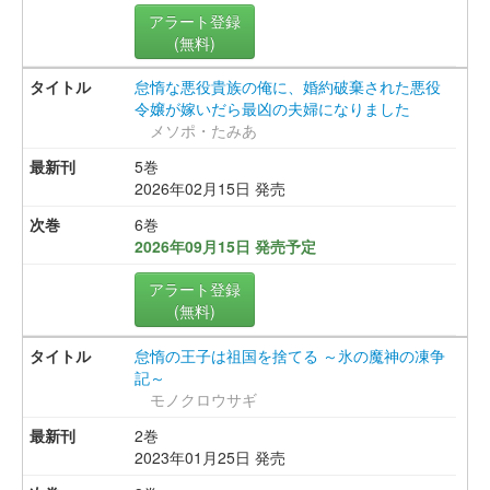
アラート登録
(無料)
怠惰な悪役貴族の俺に、婚約破棄された悪役
令嬢が嫁いだら最凶の夫婦になりました
メソポ・たみあ
5巻
2026年02月15日 発売
6巻
2026年09月15日 発売予定
アラート登録
(無料)
怠惰の王子は祖国を捨てる ～氷の魔神の凍争
記～
モノクロウサギ
2巻
2023年01月25日 発売