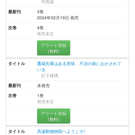
中西鼎
3巻
2024年02月19日 発売
4巻
発売未定
アラート登録
(無料)
鷹城先輩はある意味、不治の病におかされて
いる
紅子縁璃
未発売
1巻
発売未定
アラート登録
(無料)
高遠動物病院へようこそ!