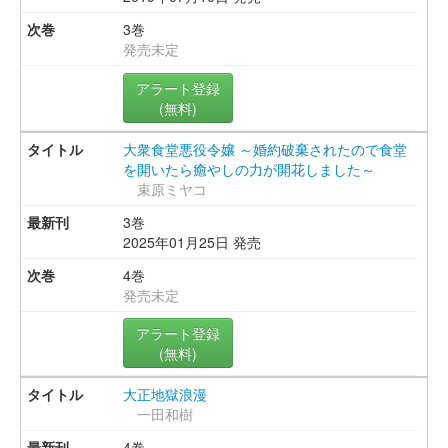
3巻
発売未定
アラート登録
(無料)
大衆食堂悪役令嬢 ～婚約破棄されたので食堂
を開いたら癒やしの力が開花しました～
束原ミヤコ
3巻
2025年01月25日 発売
4巻
発売未定
アラート登録
(無料)
大正地獄浪漫
一田和樹
4巻