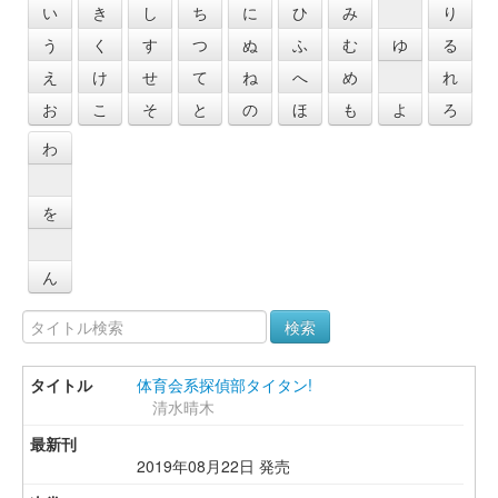
い
き
し
ち
に
ひ
み
り
う
く
す
つ
ぬ
ふ
む
ゆ
る
え
け
せ
て
ね
へ
め
れ
お
こ
そ
と
の
ほ
も
よ
ろ
わ
を
ん
検索
体育会系探偵部タイタン!
清水晴木
2019年08月22日 発売