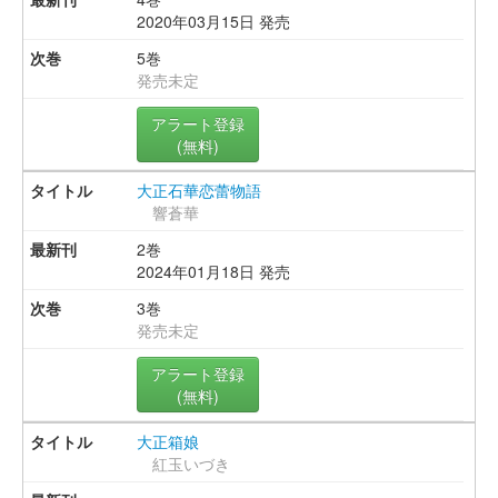
2020年03月15日 発売
5巻
発売未定
アラート登録
(無料)
大正石華恋蕾物語
響蒼華
2巻
2024年01月18日 発売
3巻
発売未定
アラート登録
(無料)
大正箱娘
紅玉いづき