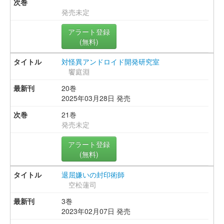
発売未定
アラート登録
(無料)
対怪異アンドロイド開発研究室
饗庭淵
20巻
2025年03月28日 発売
21巻
発売未定
アラート登録
(無料)
退屈嫌いの封印術師
空松蓮司
3巻
2023年02月07日 発売