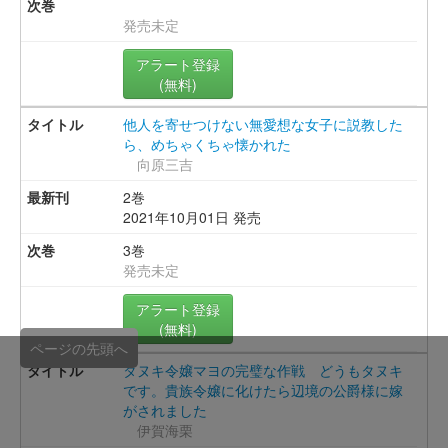
発売未定
アラート登録
(無料)
他人を寄せつけない無愛想な女子に説教した
ら、めちゃくちゃ懐かれた
向原三吉
2巻
2021年10月01日 発売
3巻
発売未定
アラート登録
(無料)
ページの先頭へ
タヌキ令嬢マヨの完璧な作戦 どうもタヌキ
です。貴族令嬢に化けたら辺境の公爵様に嫁
がされました
伊賀海栗