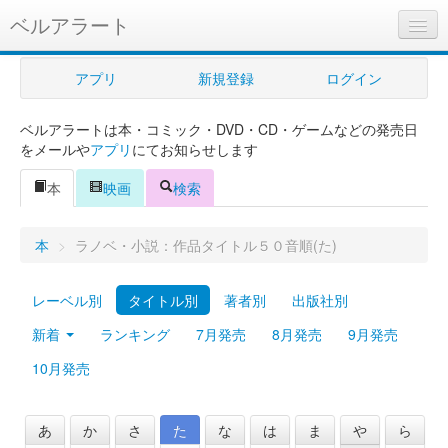
ベルアラート
ベルアラートとは
アプリ
新規登録
ログイン
ヘルプ
ベルアラートは本・コミック・DVD・CD・ゲームなどの発売日
新規登録
をメールや
アプリ
にてお知らせします
ログイン
本
映画
検索
Myカレンダー
本
>
ラノベ・小説：作品タイトル５０音順(た)
購入管理
レーベル別
タイトル別
著者別
出版社別
Myシェルフ
新着
ランキング
7月発売
8月発売
9月発売
プレミアム
10月発売
あ
か
さ
た
な
は
ま
や
ら