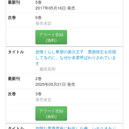
5巻
2017年05月16日 発売
6巻
発売未定
アラート登録
(無料)
怠惰ぐらし希望の第六王子 悪徳領主を目指
してるのに、なぜか名君呼ばわりされていま
す
服田晃和
2巻
2025年05月21日 発売
3巻
発売未定
アラート登録
(無料)
怠惰な悪辱貴族に転生した俺、シナリオをぶ