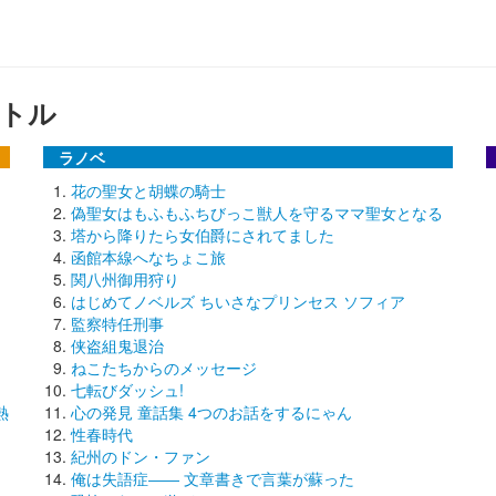
トル
ラノベ
花の聖女と胡蝶の騎士
偽聖女はもふもふちびっこ獣人を守るママ聖女となる
塔から降りたら女伯爵にされてました
函館本線へなちょこ旅
関八州御用狩り
はじめてノベルズ ちいさなプリンセス ソフィア
監察特任刑事
侠盗組鬼退治
ねこたちからのメッセージ
七転びダッシュ!
熱
心の発見 童話集 4つのお話をするにゃん
性春時代
紀州のドン・ファン
俺は失語症―― 文章書きで言葉が蘇った