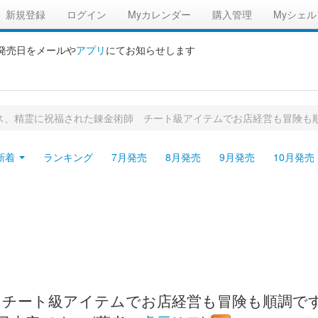
新規登録
ログイン
Myカレンダー
購入管理
Myシェル
の発売日をメールや
アプリ
にてお知らせします
ス、精霊に祝福された錬金術師 チート級アイテムでお店経営も冒険も順
新着
ランキング
7月発売
8月発売
9月発売
10月発売
ート級アイテムでお店経営も冒険も順調です! の