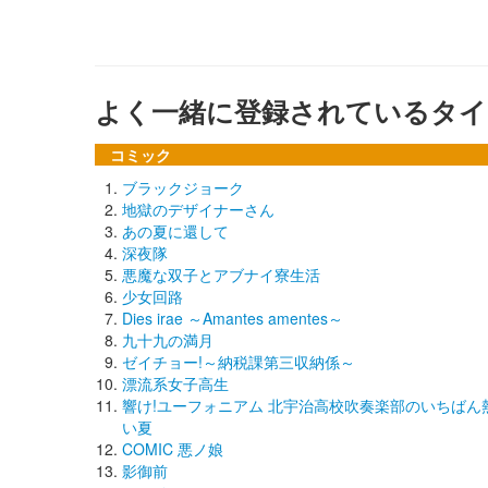
よく一緒に登録されているタイ
コミック
ブラックジョーク
地獄のデザイナーさん
あの夏に還して
深夜隊
悪魔な双子とアブナイ寮生活
少女回路
Dies irae ～Amantes amentes～
九十九の満月
ゼイチョー!～納税課第三収納係～
漂流系女子高生
響け!ユーフォニアム 北宇治高校吹奏楽部のいちばん
い夏
COMIC 悪ノ娘
影御前