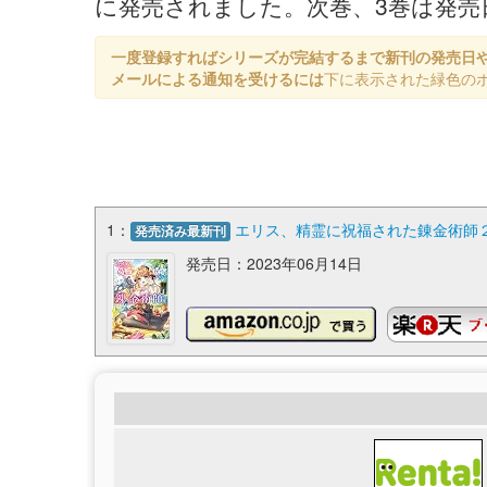
に発売されました。次巻、3巻は発売日
一度登録すればシリーズが完結するまで新刊の発売日
メールによる通知を受けるには
下に表示された緑色の
1：
エリス、精霊に祝福された錬金術師２
発売済み最新刊
発売日：2023年06月14日