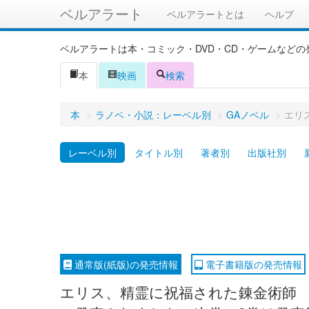
ベルアラート
ベルアラートとは
ヘルプ
ベルアラートは本・コミック・DVD・CD・ゲームなど
本
映画
検索
本
>
ラノベ・小説：レーベル別
>
GAノベル
>
エリ
レーベル別
タイトル別
著者別
出版社別
通常版(紙版)の発売情報
電子書籍版の発売情報
エリス、精霊に祝福された錬金術師 チ