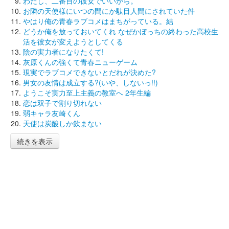
わたし、二番目の彼女でいいから。
お隣の天使様にいつの間にか駄目人間にされていた件
やはり俺の青春ラブコメはまちがっている。結
どうか俺を放っておいてくれ なぜかぼっちの終わった高校生
活を彼女が変えようとしてくる
陰の実力者になりたくて!
灰原くんの強くて青春ニューゲーム
現実でラブコメできないとだれが決めた?
男女の友情は成立する?(いや、しないっ!!)
ようこそ実力至上主義の教室へ 2年生編
恋は双子で割り切れない
弱キャラ友崎くん
天使は炭酸しか飲まない
続きを表示