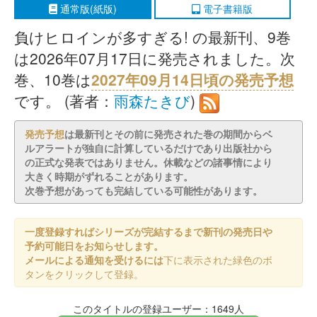
通常版(紙版)
電子書籍版
負けヒロインが多すぎる! の最新刊、9巻
は2026年07月17日に発売されました。次
巻、10巻は
2027年09月14日頃の発売予想
です。 (著者：
雨森たきび
)
発売予想
は最新刊とその前に発売された巻の期間からベ
ルアラートが独自に計算しているだけであり出版社から
の正式な発表ではありません。休載などの諸事情により
大きく時期がずれることがあります。
次巻予想があっても完結している可能性があります。
一度登録すればシリーズが完結するまで新刊の発売日や
予約可能日をお知らせします。
メールによる通知を受けるには
下に表示された緑色のボ
タンをクリックして登録。
このタイトルの登録ユーザー：1649人