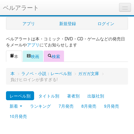
ベルアラート
ベルアラートとは
アプリ
新規登録
ログイン
ヘルプ
ベルアラートは本・コミック・DVD・CD・ゲームなどの発売日
新規登録
をメールや
アプリ
にてお知らせします
ログイン
本
映画
検索
Myカレンダー
本
>
ラノベ・小説：レーベル別
>
ガガガ文庫
>
購入管理
負けヒロインが多すぎる!
Myシェルフ
レーベル別
タイトル別
著者別
出版社別
プレミアム
新着
ランキング
7月発売
8月発売
9月発売
10月発売