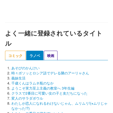
よく一緒に登録されているタイト
ル
コミック
ラノベ
映画
あそびのかんけい
時々ボソッとロシア語でデレる隣のアーリャさん
義妹生活
千歳くんはラムネ瓶のなか
ようこそ実力至上主義の教室へ 3年生編
クラスで2番目に可愛い女の子と友だちになった
変人のサラダボウル
わたしが恋人になれるわけないじゃん、ムリムリ!(※ムリじゃ
なかった!?)