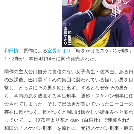
和田慎二
原作による
室長サオリ
「時をかけるスケバン刑事」
1・2巻が、本日4月14日に同時発売された。
同作の主人公は自分に自信のない女子高生・佐木巴。ある日
の放課後、巴は黒ずくめの集団に襲われている怪しい男を目
撃し、とっさにその男を助け出す。するとなぜかその男か
ら、学内の悪を成敗する学生刑事、通称・スケバン刑事に任
命されてしまった。そして巴は男が置いていったヨーヨーの
存在に気がつく。気がつくと周囲は懐かしい街並みへと変わ
っていて……。1975年より花とゆめ（白泉社）で連載された
和田の「スケバン刑事」を原作に、元祖スケバン刑事・麻宮