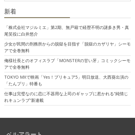
ン
新着
「株式会社マジルミエ」第2期、無戸籍で経歴不明の謎多き男・真
尾笑役に白井悠介
少女が民間の刑務所からの脱獄を目指す「脱獄のカザリヤ」シーモ
アで全巻無料
俺様社長とのオフィスラブ「MONSTERの甘い牙」コミックシーモ
アで全巻無料
TOKYO MXで映画「Yes！プリキュア5」明日放送、大西葵出演の
「たんプリ」特番も
仕事は完璧なのに恋に不器用な上司のギャップに惹かれる“純情じ
れキュンラブ”新連載
ベルアラート