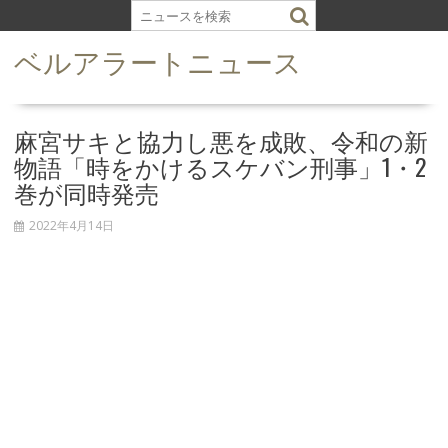
S
k
ベルアラートニュース
i
p
t
o
麻宮サキと協力し悪を成敗、令和の新
c
物語「時をかけるスケバン刑事」1・2
o
巻が同時発売
n
t
2022年4月14日
e
n
t