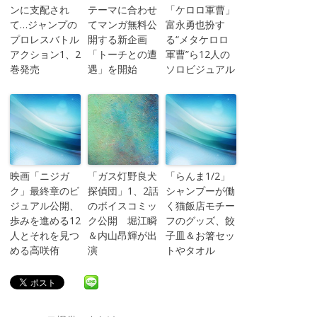
ンに支配され
テーマに合わせ
「ケロロ軍曹」
て…ジャンプの
てマンガ無料公
富永勇也扮す
プロレスバトル
開する新企画
る“メタケロロ
アクション1、2
「トーチとの遭
軍曹”ら12人の
巻発売
遇」を開始
ソロビジュアル
映画「ニジガ
「ガス灯野良犬
「らんま1/2」
ク」最終章のビ
探偵団」1、2話
シャンプーが働
ジュアル公開、
のボイスコミッ
く猫飯店モチー
歩みを進める12
ク公開 堀江瞬
フのグッズ、餃
人とそれを見つ
＆内山昂輝が出
子皿＆お箸セッ
める高咲侑
演
トやタオル