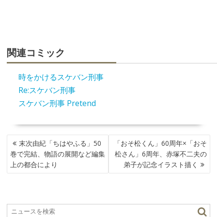
関連コミック
時をかけるスケバン刑事
Re:スケバン刑事
スケバン刑事 Pretend
投
末次由紀「ちはやふる」50
「おそ松くん」60周年×「おそ
稿
巻で完結、物語の展開など編集
松さん」6周年、赤塚不二夫の
ナ
上の都合により
弟子が記念イラスト描く
ビ
ゲ
ー
シ
ョ