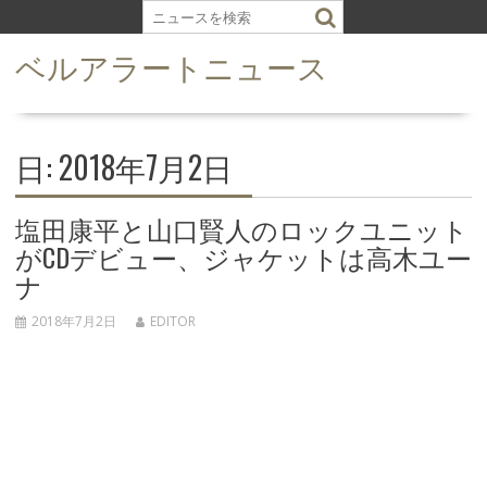
S
k
ベルアラートニュース
i
p
t
o
c
日: 2018年7月2日
o
n
塩田康平と山口賢人のロックユニット
t
がCDデビュー、ジャケットは高木ユー
e
n
ナ
t
2018年7月2日
EDITOR