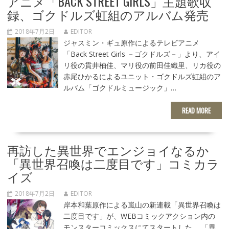
アニメ「BACK STREET GIRLS」主題歌収
録、ゴクドルズ虹組のアルバム発売
2018年7月2日
EDITOR
ジャスミン・ギュ原作によるテレビアニメ
「Back Street Girls －ゴクドルズ－」より、アイ
リ役の貫井柚佳、マリ役の前田佳織里、リカ役の
赤尾ひかるによるユニット・ゴクドルズ虹組のア
ルバム「ゴクドルミュージック」…
READ MORE
再訪した異世界でエンジョイなるか
「異世界召喚は二度目です」コミカラ
イズ
2018年7月2日
EDITOR
岸本和葉原作による嵐山の新連載「異世界召喚は
二度目です」が、WEBコミックアクション内の
モンスターコミックスにてスタートした。 「異