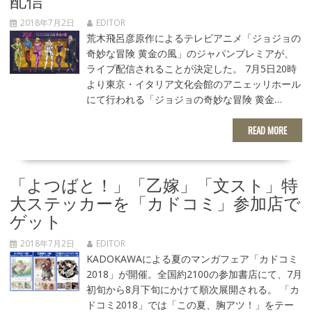
2018年7月2日
EDITOR
荒木飛呂彦原作によるテレビアニメ「ジョジョの
奇妙な冒険 黄金の風」のジャパンプレミアが、
ライブ配信されることが決定した。 7月5日20時
より東京・イタリア文化会館のアニェッリホール
にて行われる「ジョジョの奇妙な冒険 黄金…
READ MORE
「よつばと！」「乙嫁」「文スト」特
大ステッカーを「カドコミ」参加店で
ゲット
2018年7月2日
EDITOR
KADOKAWAによる夏のマンガフェア「カドコミ
2018」が開催。全国約2100の参加書店にて、7月
初旬から8月下旬にかけて順次展開される。 「カ
ドコミ2018」では「この夏、胸アツ！」をテー