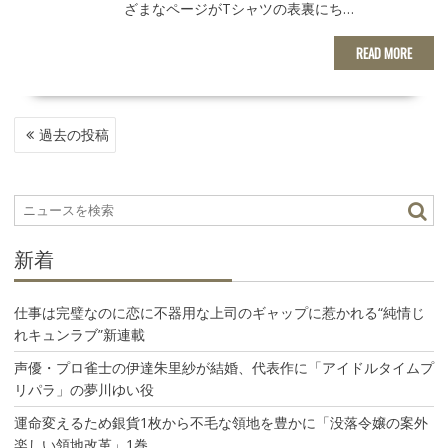
ざまなページがTシャツの表裏にち…
READ MORE
投
過去の投稿
稿
ナ
ビ
ゲ
ー
新着
シ
ョ
ン
仕事は完璧なのに恋に不器用な上司のギャップに惹かれる“純情じ
れキュンラブ”新連載
声優・プロ雀士の伊達朱里紗が結婚、代表作に「アイドルタイムプ
リパラ」の夢川ゆい役
運命変えるため銀貨1枚から不毛な領地を豊かに「没落令嬢の案外
楽しい領地改革」1巻