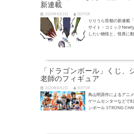
新連載
2020年8月2日
EDITOR
りりうら世都の新連載「
サイト・コミックNew
したい物怪と、怪異に動
「ドラゴンボール」くじ、
老師のフィギュア
2020年8月2日
EDITOR
鳥山明原作によるアニ
ゲームセンターなどで8月
ンボール STRONG CHAI