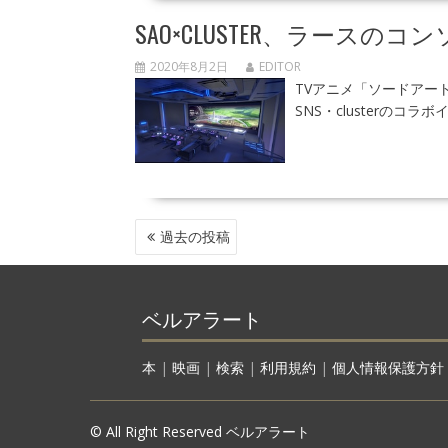
SAO×CLUSTER、ラース
2020年8月2日
EDITOR
TVアニメ「ソードアート・
SNS・clusterのコラボイ
投
過去の投稿
稿
ナ
ビ
ゲ
ベルアラート
ー
シ
本
|
映画
|
検索
|
利用規約
|
個人情報保護方針
ョ
ン
© All Right Reserved ベルアラート