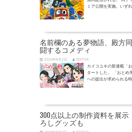
ミア公開を実施。いずれ
名前欄のある夢物語、殿方同
闘するコメディ
2020年8月2日
EDITOR
カイコユキの新連載「お
タートした。 「おとめ
への提出が求められる時
300点以上の制作資料を展
ろしグッズも