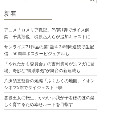
新着
アニメ「ロメリア戦記」PV第1弾でボイス解
禁 千葉翔也、梶原岳人らが追加キャストに
サンライズ71作品の第1話を24時間連続で生配
信 50周年ポスタービジュアルも
「やれたかも委員会」の吉田貴司が別マガに登
場、奇妙な“御贖事処”が舞台の新連載も
片渕須直監督の短編「ふくふくの地図」イオン
シネマ5館でダイジェスト上映
悪役王女に転生、かわいい我が子をほのぼの楽
しく育てるため幸せルートを目指す