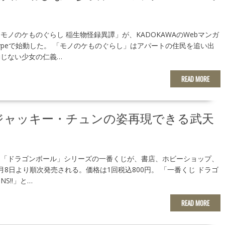
モノのケものぐらし 稲生物怪録異譚」が、KADOKAWAのWebマンガ
typeで始動した。 「モノのケものぐらし」はアパートの住民を追い出
じない少女の仁義…
READ MORE
ジャッキー・チュンの姿再現できる武天
メ「ドラゴンボール」シリーズの一番くじが、書店、ホビーショップ、
8日より順次発売される。価格は1回税込800円。 「一番くじ ドラゴ
NS!!」と…
READ MORE