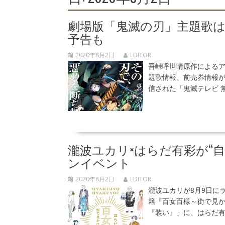
劇場版「鬼滅の刃」主題歌は
予告も
2020年8月2日
EDITOR
吾峠呼世晴原作による
題歌情報、前売券情報が
信された「鬼滅テレビ 
瀧波ユカリ×はらだ有彩が“
ンイベント
2020年8月2日
EDITOR
瀧波ユカリが8月9日に
籍『百女百様～街で見か
『装い』」に、はらだ有