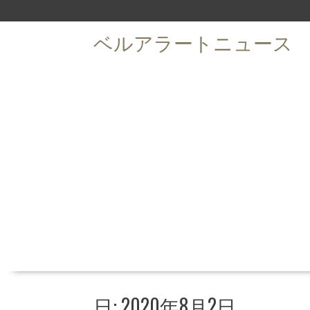
S
k
ベルアラートニュース
i
p
t
o
c
o
n
t
e
n
t
日: 2020年8月2日