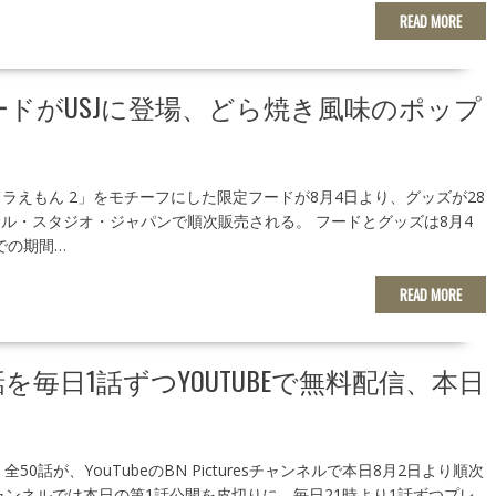
READ MORE
ドがUSJに登場、どら焼き風味のポップ
ME ドラえもん 2」をモチーフにした限定フードが8月4日より、グッズが28
ル・スタジオ・ジャパンで順次販売される。 フードとグッズは8月4
までの期間…
READ MORE
毎日1話ずつYOUTUBEで無料配信、本日
50話が、YouTubeのBN Picturesチャンネルで本日8月2日より順次
ャンネルでは本日の第1話公開を皮切りに、毎日21時より1話ずつプレ