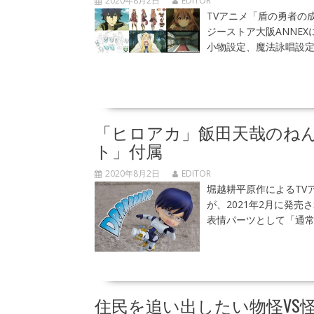
2020年8月2日
EDITOR
TVアニメ「盾の勇者の
ジーストア大阪ANNE
小物設定、魔法詠唱設定
「ヒロアカ」飯田天哉のねん
ト」付属
2020年8月2日
EDITOR
堀越耕平原作によるTV
が、2021年2月に発
表情パーツとして「通常
住民を追い出したい物怪VS怪