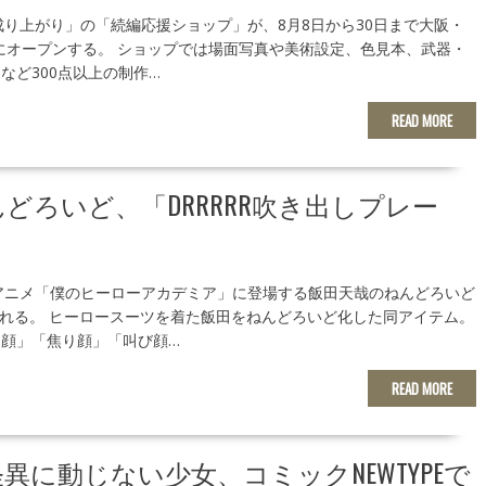
成り上がり」の「続編応援ショップ」が、8月8日から30日まで大阪・
Xにオープンする。 ショップでは場面写真や美術設定、色見本、武器・
など300点以上の制作…
READ MORE
どろいど、「DRRRRR吹き出しプレー
アニメ「僕のヒーローアカデミア」に登場する飯田天哉のねんどろいど
売される。 ヒーロースーツを着た飯田をねんどろいど化した同アイテム。
顔」「焦り顔」「叫び顔…
READ MORE
異に動じない少女、コミックNEWTYPEで