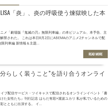
LISA「炎」、炎の呼吸使う煉獄映した本
アニメ「劇場版『鬼滅の刃』無限列車編」の本ビジュアル、本予告、主
解禁された。 これは本日8月2日にABEMAのアニメ2チャンネルで配
無限列車編 新情報＆主題…
READ MORE
自分らしく装うこと”を語り合うオンライ
ライブ配信サービス・ツイキャスで配信されるオンラインイベント「書
けた女性たち』刊行記念 はらだ有彩×瀧波ユカリ 私が私でいるための
彩とともに出演する。 イ…