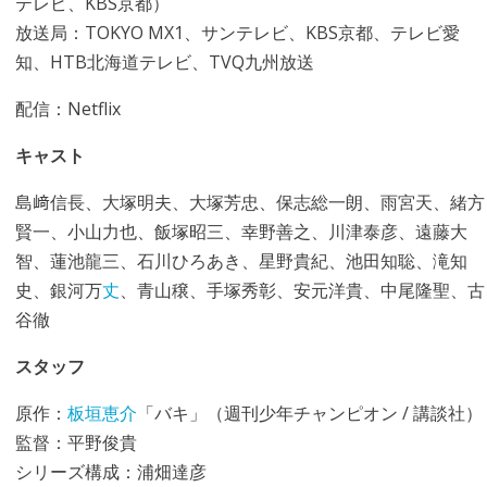
テレビ、KBS京都）
放送局：TOKYO MX1、サンテレビ、KBS京都、テレビ愛
知、HTB北海道テレビ、TVQ九州放送
配信：Netflix
キャスト
島﨑信長、大塚明夫、大塚芳忠、保志総一朗、雨宮天、緒方
賢一、小山力也、飯塚昭三、幸野善之、川津泰彦、遠藤大
智、蓮池龍三、石川ひろあき、星野貴紀、池田知聡、滝知
史、銀河万
丈
、青山穣、手塚秀彰、安元洋貴、中尾隆聖、古
谷徹
スタッフ
原作：
板垣恵介
「バキ」（週刊少年チャンピオン / 講談社）
監督：平野俊貴
シリーズ構成：浦畑達彦