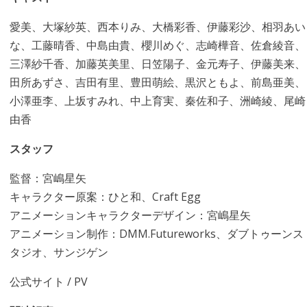
愛美、大塚紗英、西本りみ、大橋彩香、伊藤彩沙、相羽あい
な、工藤晴香、中島由貴、櫻川めぐ、志崎樺音、佐倉綾音、
三澤紗千香、加藤英美里、日笠陽子、金元寿子、伊藤美来、
田所あずさ、吉田有里、豊田萌絵、黒沢ともよ、前島亜美、
小澤亜李、上坂すみれ、中上育実、秦佐和子、洲崎綾、尾崎
由香
スタッフ
監督：宮嶋星矢
キャラクター原案：ひと和、Craft Egg
アニメーションキャラクターデザイン：宮嶋星矢
アニメーション制作：DMM.Futureworks、ダブトゥーンス
タジオ、サンジゲン
公式サイト
/
PV