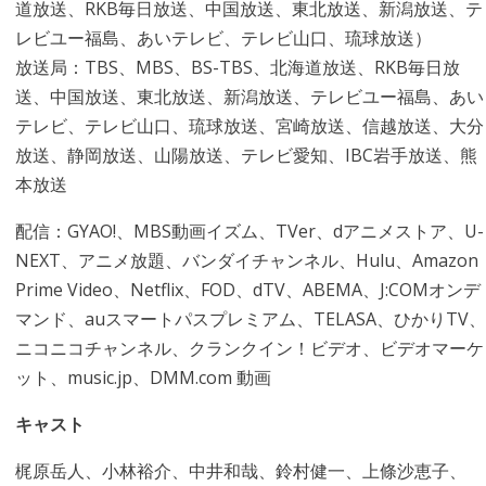
道放送、RKB毎日放送、中国放送、東北放送、新潟放送、テ
レビユー福島、あいテレビ、テレビ山口、琉球放送）
放送局：TBS、MBS、BS-TBS、北海道放送、RKB毎日放
送、中国放送、東北放送、新潟放送、テレビユー福島、あい
テレビ、テレビ山口、琉球放送、宮崎放送、信越放送、大分
放送、静岡放送、山陽放送、テレビ愛知、IBC岩手放送、熊
本放送
配信：GYAO!、MBS動画イズム、TVer、dアニメストア、U-
NEXT、アニメ放題、バンダイチャンネル、Hulu、Amazon
Prime Video、Netflix、FOD、dTV、ABEMA、J:COMオンデ
マンド、auスマートパスプレミアム、TELASA、ひかりTV、
ニコニコチャンネル、クランクイン！ビデオ、ビデオマーケ
ット、music.jp、DMM.com 動画
キャスト
梶原岳人、小林裕介、中井和哉、鈴村健一、上條沙恵子、