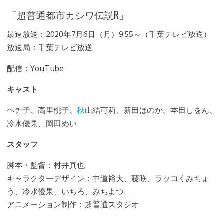
「超普通都市カシワ伝説R」
最速放送：2020年7月6日（月）9:55～（千葉テレビ放送）
放送局：千葉テレビ放送
配信：YouTube
キャスト
ペチ子、高里桃子、
秋
山結可莉、新田ほのか、本田しをん、
冷水優果、岡田めい
スタッフ
脚本・監督：村井真也
キャラクターデザイン：中道裕大、藤咲、ラッコくみちょ
う、冷水優果、いちろ、みちよつ
アニメーション制作：超普通スタジオ