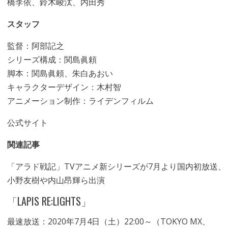
橋李依、鈴木崚汰、内田秀
スタッフ
監督：阿部記之
シリーズ構成：関島眞頼
脚本：関島眞頼、朱白あおい
キャラクターデザイン：木村智
アニメーション制作：ライデンフィルム
公式サイト
関連記事
「アラド戦記」TVアニメ新シリーズが7月より国内初放送、
小野友樹や内山昂輝ら出演
「LAPIS RE:LIGHTS」
最速放送：2020年7月4日（土）22:00～（TOKYO MX、