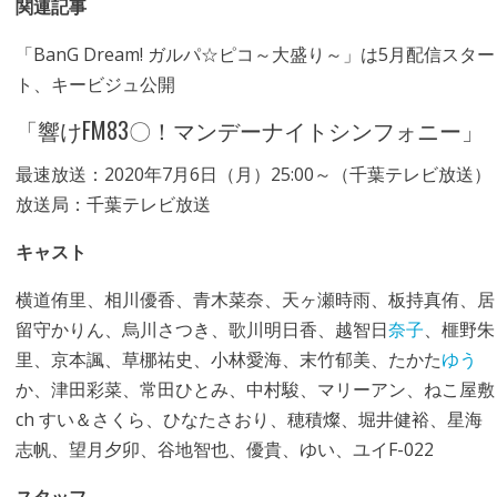
関連記事
「BanG Dream! ガルパ☆ピコ～大盛り～」は5月配信スター
ト、キービジュ公開
「響けFM83〇！マンデーナイトシンフォニー」
最速放送：2020年7月6日（月）25:00～（千葉テレビ放送）
放送局：千葉テレビ放送
キャスト
横道侑里、相川優香、青木菜奈、天ヶ瀬時雨、板持真侑、居
留守かりん、烏川さつき、歌川明日香、越智日
奈子
、榧野朱
里、京本諷、草梛祐史、小林愛海、末竹郁美、たかた
ゆう
か、津田彩菜、常田ひとみ、中村駿、マリーアン、ねこ屋敷
ch すい＆さくら、ひなたさおり、穂積燦、堀井健裕、星海
志帆、望月夕卯、谷地智也、優貴、ゆい、ユイF-022