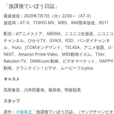
「放課後ていぼう日誌」
最速放送：2020年7月7日（火）22:00～（AT-X）
放送局：AT-X、TOKYO MX、MBS、RKK熊本放送、BS11
配信：dアニメストア、ABEMA、ニコニコ生放送、ニコニコ
チャンネル、ひかりTV、GYAO!、FOD、バンダイチャンネ
ル、Hulu、J:COMオンデマンド、TELASA、アニメ放題、U-
NEXT、Amazon Prime Video、MBS動画イズム、TVer、
Rakuten TV、DMM.com 動画、ビデオマーケット、HAPPY!
動画、クランクイン！ビデオ、ムービーフルplus
キャスト
高尾奏音、川井田夏海、篠原侑、明坂聡美
スタッフ
原作：
小坂泰之
「放課後ていぼう日誌」（ヤングチャンピオ