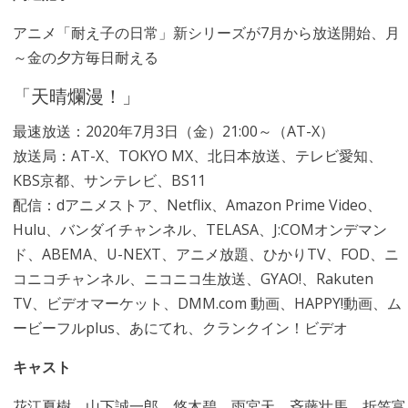
アニメ「耐え子の日常」新シリーズが7月から放送開始、月
～金の夕方毎日耐える
「天晴爛漫！」
最速放送：2020年7月3日（金）21:00～（AT-X）
放送局：AT-X、TOKYO MX、北日本放送、テレビ愛知、
KBS京都、サンテレビ、BS11
配信：dアニメストア、Netflix、Amazon Prime Video、
Hulu、バンダイチャンネル、TELASA、J:COMオンデマン
ド、ABEMA、U-NEXT、アニメ放題、ひかりTV、FOD、ニ
コニコチャンネル、ニコニコ生放送、GYAO!、Rakuten
TV、ビデオマーケット、DMM.com 動画、HAPPY!動画、ム
ービーフルplus、あにてれ、クランクイン！ビデオ
キャスト
花江夏樹、山下誠一郎、悠木碧、雨宮天、斉藤壮馬、折笠富