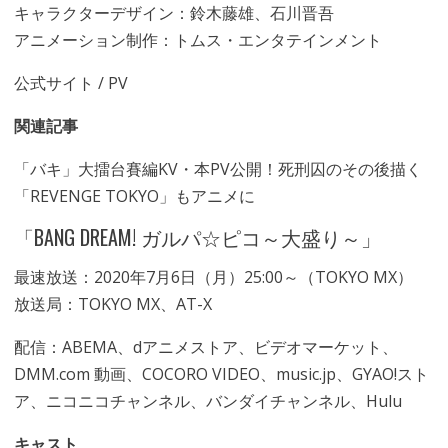
キャラクターデザイン：鈴木藤雄、石川晋吾
アニメーション制作：トムス・エンタテインメント
公式サイト
/
PV
関連記事
「バキ」大擂台賽編KV・本PV公開！死刑囚のその後描く
「REVENGE TOKYO」もアニメに
「BANG DREAM! ガルパ☆ピコ～大盛り～」
最速放送：2020年7月6日（月）25:00～（TOKYO MX）
放送局：TOKYO MX、AT-X
配信：ABEMA、dアニメストア、ビデオマーケット、
DMM.com 動画、COCORO VIDEO、music.jp、GYAO!スト
ア、ニコニコチャンネル、バンダイチャンネル、Hulu
キャスト