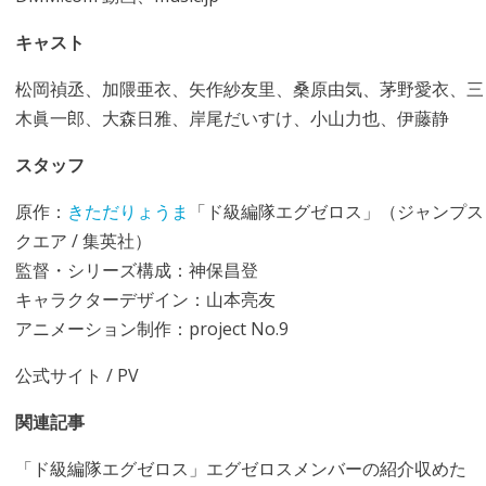
キャスト
松岡禎丞、加隈亜衣、矢作紗友里、桑原由気、茅野愛衣、三
木眞一郎、大森日雅、岸尾だいすけ、小山力也、伊藤静
スタッフ
原作：
きただりょうま
「ド級編隊エグゼロス」（ジャンプス
クエア / 集英社）
監督・シリーズ構成：神保昌登
キャラクターデザイン：山本亮友
アニメーション制作：project No.9
公式サイト
/
PV
関連記事
「ド級編隊エグゼロス」エグゼロスメンバーの紹介収めた