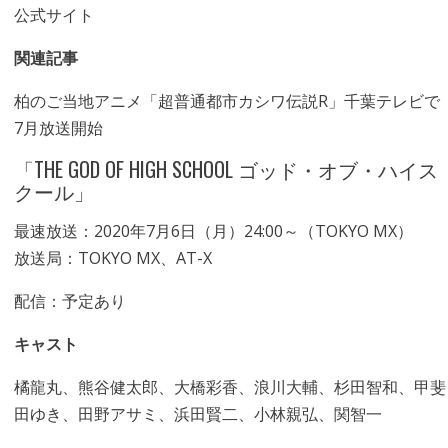
公式サイト
関連記事
柏のご当地アニメ「超普通都市カシワ伝説R」千葉テレビで
7月放送開始
「THE GOD OF HIGH SCHOOL ゴッド・オブ・ハイス
クール」
最速放送：2020年7月6日（月）24:00～（TOKYO MX）
放送局：TOKYO MX、AT-X
配信：予定あり
キャスト
橘龍丸、熊谷健太郎、大橋彩香、浪川大輔、杉田智和、甲斐
田ゆき、田野アサミ、浜田賢二、小林親弘、関智一