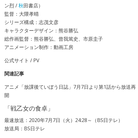
ン烈 /
秋
田書店）
監督：大隈孝晴
シリーズ構成：志茂文彦
キャラクターデザイン：熊谷勝弘
総作画監督：熊谷勝弘、曾我篤史、市原圭子
アニメーション制作：動画工房
公式サイト
/
PV
関連記事
アニメ「放課後ていぼう日誌」7月7日より第1話から放送再
開
「戦乙女の食卓」
最速放送：2020年7月7日（火）24:28～（BS日テレ）
放送局：BS日テレ