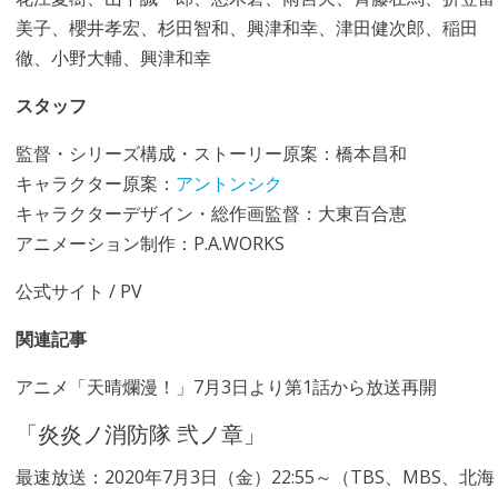
美子、櫻井孝宏、杉田智和、興津和幸、津田健次郎、稲田
徹、小野大輔、興津和幸
スタッフ
監督・シリーズ構成・ストーリー原案：橋本昌和
キャラクター原案：
アントンシク
キャラクターデザイン・総作画監督：大東百合恵
アニメーション制作：P.A.WORKS
公式サイト
/
PV
関連記事
アニメ「天晴爛漫！」7月3日より第1話から放送再開
「炎炎ノ消防隊 弐ノ章」
最速放送：2020年7月3日（金）22:55～（TBS、MBS、北海