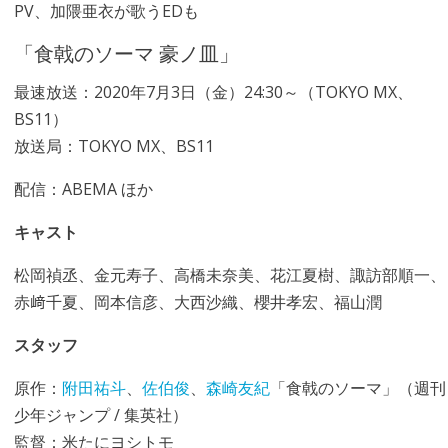
PV、加隈亜衣が歌うEDも
「食戟のソーマ 豪ノ皿」
最速放送：2020年7月3日（金）24:30～（TOKYO MX、
BS11）
放送局：TOKYO MX、BS11
配信：ABEMA ほか
キャスト
松岡禎丞、金元寿子、高橋未奈美、花江夏樹、諏訪部順一、
赤﨑千夏、岡本信彦、大西沙織、櫻井孝宏、福山潤
スタッフ
原作：
附田祐斗
、
佐伯俊
、
森崎友紀
「食戟のソーマ」（週刊
少年ジャンプ / 集英社）
監督：米たにヨシトモ