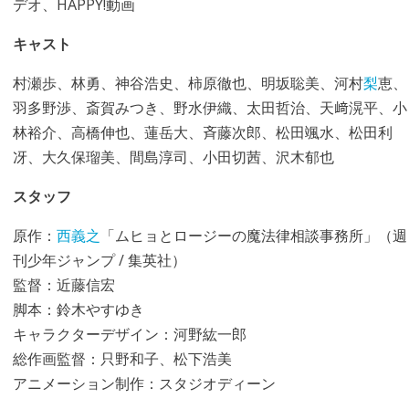
デオ、HAPPY!動画
キャスト
村瀬歩、林勇、神谷浩史、柿原徹也、明坂聡美、河村
梨
恵、
羽多野渉、斎賀みつき、野水伊織、太田哲治、天﨑滉平、小
林裕介、高橋伸也、蓮岳大、斉藤次郎、松田颯水、松田利
冴、大久保瑠美、間島淳司、小田切茜、沢木郁也
スタッフ
原作：
西義之
「ムヒョとロージーの魔法律相談事務所」（週
刊少年ジャンプ / 集英社）
監督：近藤信宏
脚本：鈴木やすゆき
キャラクターデザイン：河野紘一郎
総作画監督：只野和子、松下浩美
アニメーション制作：スタジオディーン