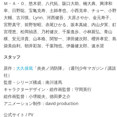
Ｍ・Ａ・Ｏ、悠木碧、八代拓、阪口大助、楠大典、興津和
幸、日野聡、宝亀克寿、土師孝也、小西克幸、チョー、小野
大輔、古川慎、Lynn、河西健吾、大原さやか、金元寿子、
宮野真守、前野智昭、赤尾ひかる、坂本真綾、内山夕実、釘
宮理恵、松岡禎丞、乃村健次、千葉進歩、小林親弘、青山
穣、安元洋貴、山本格、関智一、津田健次郎、櫻井孝宏、島
袋美由利、朝井彩加、千葉翔也、伊藤健太郎、速水奨
スタッフ
原作：
大久保篤
「炎炎ノ消防隊」（週刊少年マガジン / 講談
社）
監督・シリーズ構成：南川達馬
キャラクターデザイン・総作画監督：守岡英行
総作画監督：小堺能夫、徳田夢之介
アニメーション制作：david production
公式サイト
/
PV