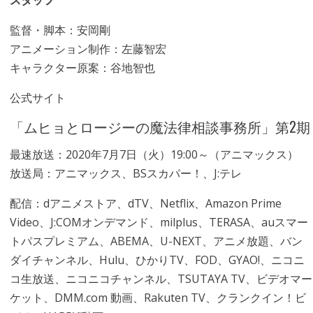
スタッフ
監督・脚本：安岡剛
アニメーション制作：左藤智宏
キャラクター原案：谷地智也
公式サイト
「ムヒョとロージーの魔法律相談事務所」第2期
最速放送：2020年7月7日（火）19:00～（アニマックス）
放送局：アニマックス、BSスカパー！、J:テレ
配信：dアニメストア、dTV、Netflix、Amazon Prime
Video、J:COMオンデマンド、milplus、TERASA、auスマー
トパスプレミアム、ABEMA、U-NEXT、アニメ放題、バン
ダイチャンネル、Hulu、ひかりTV、FOD、GYAO!、ニコニ
コ生放送、ニコニコチャンネル、TSUTAYA TV、ビデオマー
ケット、DMM.com 動画、Rakuten TV、クランクイン！ビ