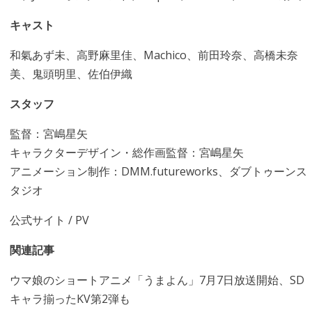
キャスト
和氣あず未、高野麻里佳、Machico、前田玲奈、高橋未奈
美、鬼頭明里、佐伯伊織
スタッフ
監督：宮嶋星矢
キャラクターデザイン・総作画監督：宮嶋星矢
アニメーション制作：DMM.futureworks、ダブトゥーンス
タジオ
公式サイト
/
PV
関連記事
ウマ娘のショートアニメ「うまよん」7月7日放送開始、SD
キャラ揃ったKV第2弾も