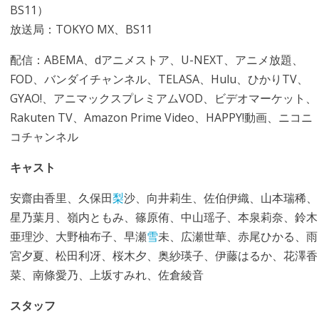
BS11）
放送局：TOKYO MX、BS11
配信：ABEMA、dアニメストア、U-NEXT、アニメ放題、
FOD、バンダイチャンネル、TELASA、Hulu、ひかりTV、
GYAO!、アニマックスプレミアムVOD、ビデオマーケット、
Rakuten TV、Amazon Prime Video、HAPPY!動画、ニコニ
コチャンネル
キャスト
安齋由香里、久保田
梨
沙、向井莉生、佐伯伊織、山本瑞稀、
星乃葉月、嶺内ともみ、篠原侑、中山瑶子、本泉莉奈、鈴木
亜理沙、大野柚布子、早瀬
雪
未、広瀬世華、赤尾ひかる、雨
宮夕夏、松田利冴、桜木夕、奥紗瑛子、伊藤はるか、花澤香
菜、南條愛乃、上坂すみれ、佐倉綾音
スタッフ