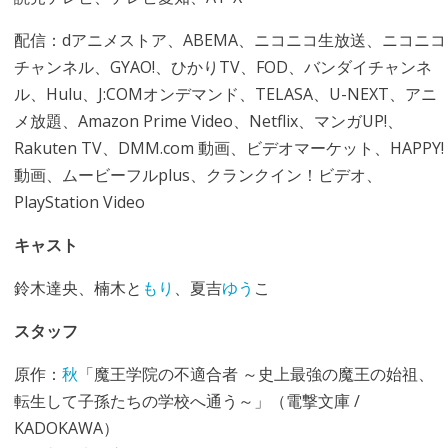
配信：dアニメストア、ABEMA、ニコニコ生放送、ニコニコ
チャンネル、GYAO!、ひかりTV、FOD、バンダイチャンネ
ル、Hulu、J:COMオンデマンド、TELASA、U-NEXT、アニ
メ放題、Amazon Prime Video、Netflix、マンガUP!、
Rakuten TV、DMM.com 動画、ビデオマーケット、HAPPY!
動画、ムービーフルplus、クランクイン！ビデオ、
PlayStation Video
キャスト
鈴木達央、楠木と
もり
、夏吉
ゆう
こ
スタッフ
原作：
秋
「魔王学院の不適合者 ～史上最強の魔王の始祖、
転生して子孫たちの学校へ通う～」（電撃文庫 /
KADOKAWA）