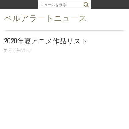
S
k
ベルアラートニュース
i
p
t
o
2020年夏アニメ作品リスト
c
o
2020年7月2日
n
t
e
n
t