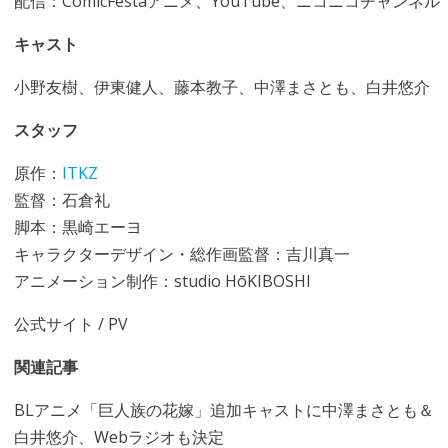
配信：ComicFestaアニメ、YouTube、ニコニコチャンネル
キャスト
小野友樹、伊東健人、藤本教子、中澤まさとも、白井悠介
スタッフ
原作：
ITKZ
監督：石倉礼
脚本：黒崎エーヨ
キャラクターデザイン・総作画監督：吉川真一
アニメーション制作：studio HōKIBOSHI
公式サイト
/
PV
関連記事
BLアニメ「巨人族の花嫁」追加キャストに中澤まさとも＆
白井悠介、Webラジオも決定