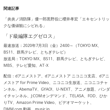
関連記事
「炎炎ノ消防隊」優一郎黒野役に櫻井孝宏「エキセントリッ
クな価値観にシビれる」
「ド級編隊エグゼロス」
最速放送：2020年7月3日（金）24:00～（TOKYO MX、
BS11、群馬テレビ、とちぎテレビ）
放送局：TOKYO MX、BS11、群馬テレビ、とちぎテレビ、
MBS、テレビ愛知、AT-X
配信：dアニメストア、dアニメストア ニコニコ支店、dアニ
メストア for Prime Video、ニコニコ生放送、ニコニコチャ
ンネル、AbemaTV、GYAO!、U-NEXT、アニメ放題、バンダ
イチャンネル、J:COMオンデマンド、TELASA、FOD、ひか
りTV、Amazon Prime Video、ビデオマーケット、
DMM.com 動画、music.jp