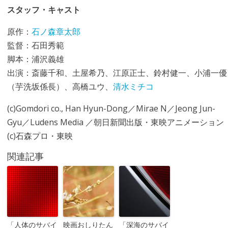
スタッフ・キャスト
原作：
石ノ森章太郎
監督：石田秀範
脚本：浦沢義雄
出演：斎藤千和、土屋希乃、江原正士、鈴村健一、小浦一優
（芋洗坂係長）、高橋ユウ、
清水ミチコ
(c)Gomdori co., Han Hyun-Dong／Mirae N／Jeong Jun-
Gyu／Ludens Media ／朝日新聞出版・東映アニメーション
(c)石森プロ・東映
関連記事
「人体のサバイ
映画おしりたん
「深海のサバイ