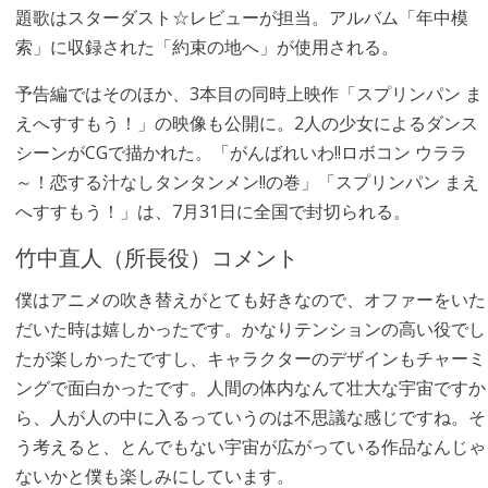
題歌はスターダスト☆レビューが担当。アルバム「年中模
索」に収録された「約束の地へ」が使用される。
予告編ではそのほか、3本目の同時上映作「スプリンパン ま
えへすすもう！」の映像も公開に。2人の少女によるダンス
シーンがCGで描かれた。「がんばれいわ!!ロボコン ウララ
～！恋する汁なしタンタンメン!!の巻」「スプリンパン まえ
へすすもう！」は、7月31日に全国で封切られる。
竹中直人（所長役）コメント
僕はアニメの吹き替えがとても好きなので、オファーをいた
だいた時は嬉しかったです。かなりテンションの高い役でし
たが楽しかったですし、キャラクターのデザインもチャーミ
ングで面白かったです。人間の体内なんて壮大な宇宙ですか
ら、人が人の中に入るっていうのは不思議な感じですね。そ
う考えると、とんでもない宇宙が広がっている作品なんじゃ
ないかと僕も楽しみにしています。