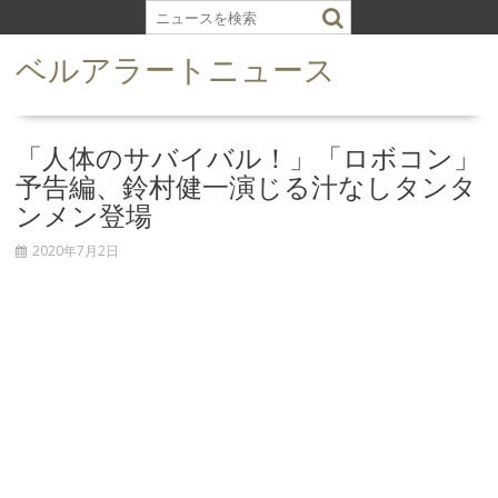
S
k
ベルアラートニュース
i
p
t
o
「人体のサバイバル！」「ロボコン」
c
予告編、鈴村健一演じる汁なしタンタ
o
ンメン登場
n
t
2020年7月2日
e
n
t