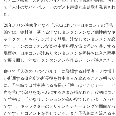
るアニメ映画「人体のサバイバル！」の予告編が到着。併せ
て「人体のサバイバル！」のゲスト声優と主題歌も発表され
た。
20年ぶりの映像化となる「がんばれいわ!!ロボコン」の予告
編では、鈴村健一演じる汁なしタンタンメンなど個性的なキ
ャラクターたちがテンポよく登場。汁なしタンタンメンが恋
するロビンのコミカルな姿や中華料理が宙に浮いて暴走する
場面や、ロボコンが汁ありタンタンメンを岡持ちに入れ両手
で振り回し、汁なしタンタンメンを作るシーンが映された。
併せて「人体のサバイバル！」に登場する科学者・ノウ博士
が所属する研究所の所長役を竹中直人が務めることが明らか
に。予告編では竹中演じる所長が「博士はどこじゃー！」と
声を荒げて怒りをあらわにするさまが描かれた。役柄につい
て竹中は、「かなりテンションの高い役でしたが楽しかった
ですし、キャラクターのデザインもチャーミングで面白かっ
たです」とコメントを寄せている。また予告編にも流れる主