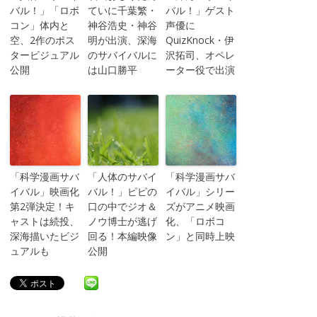
バル！」「ロボ
ていに千葉繁・
バル！」ゲスト
コン」体内と
神谷浩史・神谷
声優に
空、2作のポス
明が出演、深海
QuizKnock・伊
タービジュアル
のサバイバルに
沢拓司、オペレ
公開
は山口勝平
ーター役で出演
「科学漫画サバ
「人体のサバイ
「科学漫画サバ
イバル」映画化
バル！」ピピの
イバル」シリー
第2弾決定！キ
口の中でジオ＆
ズがアニメ映画
ャストは続投、
ノウ博士が逃げ
化、「ロボコ
深海描いたビジ
回る！本編映像
ン」と同時上映
ュアルも
公開