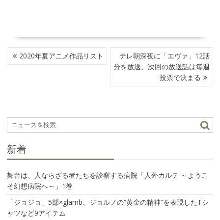
投
2020年夏アニメ作品リスト
テレ朝深夜に「エヴァ」12話
稿
分を放送、次回の放送話は毎週
ナ
投票で決まる
ビ
ゲ
ー
シ
ョ
ン
新着
舞台は、人ならざる者たちを診察する病院「人外カルテ ～ようこ
そ幻想病院へ～」1巻
「ジョジョ」5部×glamb、ジョルノの“黄金の精神”を表現したTシ
ャツなど9アイテム