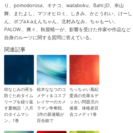
り、pomodorosa、キナコ、wataboku、Bahi JD、米山
舞、またよし、マツオヒロミ、しきみ、かとうれい、けーし
ん、ボブa.k.aえんちゃん、北村みなみ、ちゃもーい、
PALOW.、爽々、秋屋蜻一が、影響を受けた作家や作品など
自身のルーツに関する質問に答えている。
関連記事
幼なじみの死を
椋木ななつのコ
ちっちゃい風紀
防ぐためタイム
メディ＆コスプ
委員の先輩＆デ
リープを繰り返
レイヤーのカメ
ッカい問題児の
す夏物語「八月
ラマン争奪戦、
後輩、体格差百
のタイムマシ
2作の新連載が
合コメディ1巻
ン」1巻
百合姫で