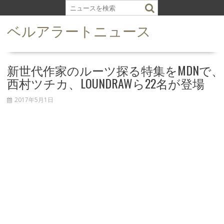
S
k
ベルアラートニュース
i
p
t
o
新世代作家のルーツ探る特集をMDNで、
c
西村ツチカ、LOUNDRAWら22名が登場
o
n
2017年5月1日
t
e
n
t