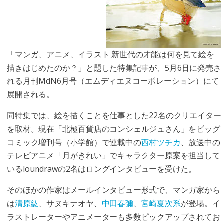
「マンガ、アニメ、イラスト 新世代の才能は何を見て絵を
描きはじめたのか？」と題した特集記事が、5月6日に発売さ
れる月刊MdN6月号（エムディエヌコーポレーション）にて
展開される。
同特集では、絵を描くことを仕事とした22名のクリエイター
を取材。現在「北極百貨店のコンシェルジュさん」をビッグ
コミック増刊号（小学館）で連載中の
西村ツチカ
、放送中の
テレビアニメ「月がきれい」でキャラクター原案を担当して
いるloundrawの2名はロングインタビューを受けた。
そのほかの作家はメールインタビュー形式で、マンガ家から
は
清原紘
、サヌキナオヤ、
中田春彌
、
宮崎夏次系
が登場。イ
ラストレーターやアニメーターも多数ピックアップされてお