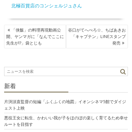
北極百貨店のコンシェルジュさん
投
「侠飯」の料理再現動画公
谷口がてへぺろ☆、ちばあきお
稿
開、ヤンマガに「なんでここに
「キャプテン」LINEスタンプ
ナ
先生が!?」袋とじも
発売
ビ
ゲ
ー
シ
ョ
ン
新着
片渕須直監督の短編「ふくふくの地図」イオンシネマ5館でダイジ
ェスト上映
悪役王女に転生、かわいい我が子をほのぼの楽しく育てるため幸せ
ルートを目指す