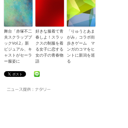
舞台「赤塚不二
好きな服着て青
「りゅうとあま
夫スクラップブ
春しよ！スラッ
がみ」コラボ街
ックVol.2」新
クスの制服を着
歩きゲーム マ
ビジュアル、キ
る女子に恋する
ンガのコマをヒ
ャストがセーラ
女の子の青春物
ントに新潟を巡
ー服姿に
語
る