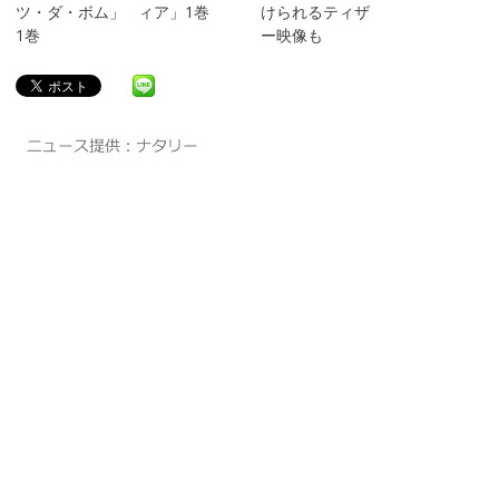
ツ・ダ・ボム」
ィア」1巻
けられるティザ
1巻
ー映像も