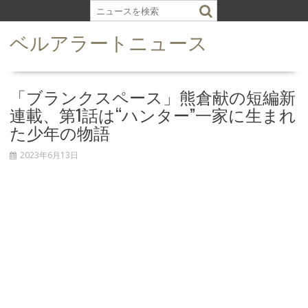
S
k
ベルアラートニュース
i
p
t
o
「ブランクスペース」熊倉献の短編新
c
連載、第1話は“ハンター”一家に生まれ
o
た少年の物語
n
t
2023年6月13日
e
n
t