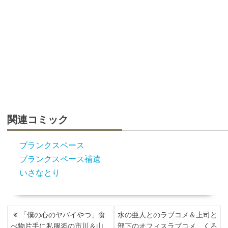
関連コミック
ブランクスペース
ブランクスペース補遺
いさなとり
投
「僕の心のヤバイやつ」食
水の亜人とのラブコメ＆上司と
稿
べ物片手に私服姿の市川＆山
部下のオフィスラブコメ、くろ