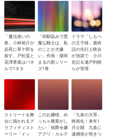
「魔法使いの
「幼馴染みで悪
ドラマ「しもべ
夜」小林裕介が
魔な騎士は、私
の王子様」最終
必死に草十郎を
のことが大嫌
話の先行上映会
探す、戸松遥と
い」作画・柴咲
が池袋で 小川
花澤香菜はパネ
まるの新シリー
史記＆瀬戸利樹
ルで1ネタ
ズ1巻
らが登壇
ストリートを舞
このお嬢様、め
「九条の大罪」
台に描かれるグ
っちゃ農業がし
映画化！来年1
ラフィティスト
たい「侯爵令嬢
月公開 九条に
ーリー「イッ
アグリ・カルテ
逮捕状が突きつ