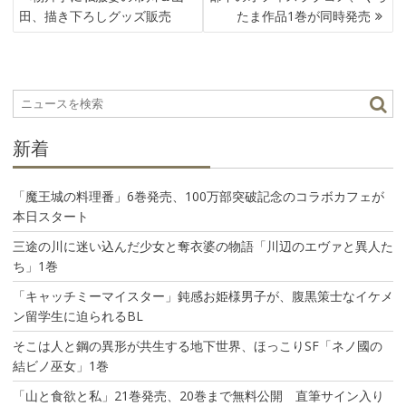
ナ
田、描き下ろしグッズ販売
たま作品1巻が同時発売
ビ
ゲ
ー
シ
ョ
ン
新着
「魔王城の料理番」6巻発売、100万部突破記念のコラボカフェが
本日スタート
三途の川に迷い込んだ少女と奪衣婆の物語「川辺のエヴァと異人た
ち」1巻
「キャッチミーマイスター」鈍感お姫様男子が、腹黒策士なイケメ
ン留学生に迫られるBL
そこは人と鋼の異形が共生する地下世界、ほっこりSF「ネノ國の
結ビノ巫女」1巻
「山と食欲と私」21巻発売、20巻まで無料公開 直筆サイン入り