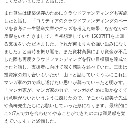
てくださいました」と話した。
また笹生は建築保存のためにクラウドファンディングも実施
したと話し、「コミティアのクラウドファンディングのペー
ジを参考に一生懸命文章やグッズを考えた結果、なかなかの
反響をいただきまして、当初想定していた1500万円を上回
る支援をいただきました。それが何よりも心強い励みになり
ました」と当時を振り返る。また資材高騰により資金が不足
した際も再度クラウドファンディングを行い目標額を達成で
きたと話し、支援者に向けて深く感謝を述べていた。三田は
投資家の知り合いもいたが、山下と話していくうちにこれは
マンガ家の力で成し遂げたい思いが募っていったと明かす。
「マンガ家が、マンガ家の力で、マンガのために動かなくて
は意味がないというふうに感じたので、そこから留美子先生
や高橋先生たちにお願いしていった形になります。最終的に
この7人で力を合わせてやることができたのには満足感を覚
えています」と述懐した。