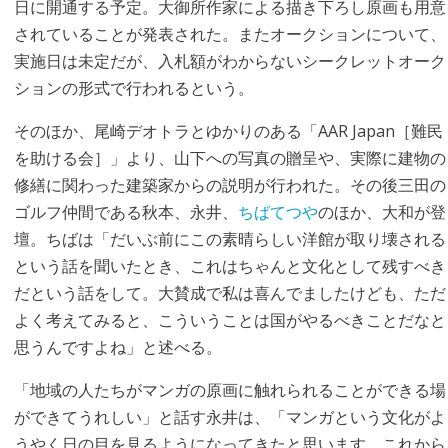
日に開通する予定。大御所作家による描き下ろし原画も用意
されていることが発表された。またオークションについて、
実施日は未定だが、入札額がわからないシークレットオーク
ションの形式で行われるという。
そのほか、尾崎デオトラとゆかりのある「AAR Japan［難民
を助ける会］」より、山下への写真の贈呈や、実際に建物の
修繕に関わった建築家からの説明が行われた。その後三田の
ゴルフ仲間である秋本、永井、
ちばてつや
のほか、大和が登
壇。ちばは「だいぶ前にこの素晴らしい洋館が取り壊される
という話を聞いたとき、これはちゃんと文化として残すべき
だという話をして。大賛成で私は喜んでましたけども、ただ
よく考えてみると、こういうことは国がやるべきことだなと
思うんですよね」と述べる。
「地域の人たちがマンガの原画に触れられることができる場
ができてうれしい」と話す永井は、「マンガという文化がよ
うやく日の目を見るようになってきたと思います。これから