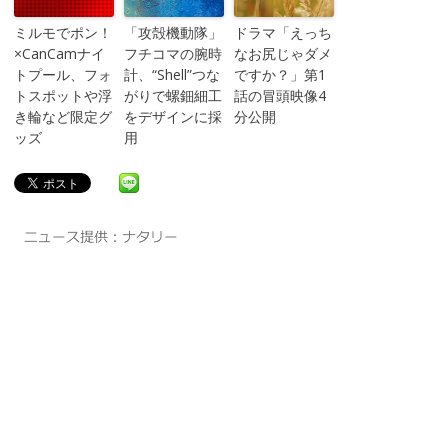
ミルモでポン！
「攻殻機動隊」
ドラマ「えっち
×CanCamナイ
フチコマの腕時
なお尻じゃダメ
トプール、フォ
計、“Shell”つな
ですか？」第1
トスポットや浮
がりで螺鈿細工
話の冒頭映像4
き輪など限定グ
をデザインに採
分公開
ッズ
用