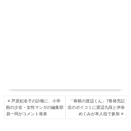
投
芦原妃名子の訃報に、小学
「将棋の渡辺くん」7巻発売記
稿
館の少女・女性マンガの編集部
念のボイコミに渡辺九段と伊奈
ナ
員一同がコメント発表
めぐみが本人役で参加
ビ
ゲ