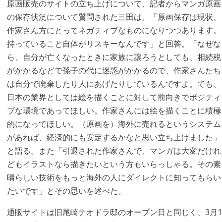
原画販売のサイトの立ち上げについて、記者からマンガ原画
の保存状況について質問された三田は、「原画保存は現状、
作家さん方にとってネガティブなものになりつつあります。
持っていること自体がリスキーなんです」と回答。「なぜな
ら、自分が亡くなったときに家族に譲ろうとしても、相続税
がかかるなどで孫子の代に迷惑がかかるので、作家さんたち
は自分で廃棄したり人にあげたりしているんですよ。でも、
日本の業界としては絵を描くことに対して前向きでポジティ
ブな環境であってほしい。作家さんには絵を描くことに積極
的になってほしい。（原画を）海外に売れるというシステム
があれば、経済的にも安定するかなと思い立ち上げました」
と語る。また「引退された作家さんで、マンガは大変だけれ
どもイラストなら描きたいという方もいらっしゃる。その素
晴らしい技術をもっと海外の人にダイレクトに知ってもらい
たいです」とその思いを述べた。
通販サイトは旧尾崎テオドラ邸のオープン日と同じく、3月1