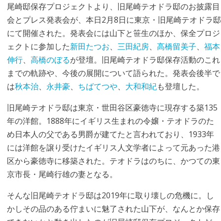
尾崎邸保存プロジェクトより、旧尾崎テオドラ邸のお披露目
会とプレス発表会が、本日2月8日に東京・旧尾崎テオドラ邸
にて開催された。発表会には山下と笹生のほか、保全プロジ
ェクトに参加した
新田たつお
、
三田紀房
、
高橋留美子
、
福本
伸行
、
高橋のぼる
が登壇。旧尾崎テオドラ邸保存活動のこれ
までの軌跡や、今後の展開について語られた。発表会後半で
は
秋本治
、
永井豪
、
ちばてつや
、
大和和紀
も登壇した。
旧尾崎テオドラ邸は東京・世田谷区豪徳寺に現存する築135
年の洋館。1888年にイギリス生まれの令嬢・テオドラのた
め日本人の父である男爵が建てたと言われており、1933年
には洋館を譲り受けたイギリス人文学者によって元あった港
区から豪徳寺に移築された。テオドラはのちに、かつての東
京市長・尾崎行雄の妻となる。
そんな旧尾崎テオドラ邸は2019年に取り壊しの危機に。し
かしその品のある佇まいに魅了された山下が、なんとか保存