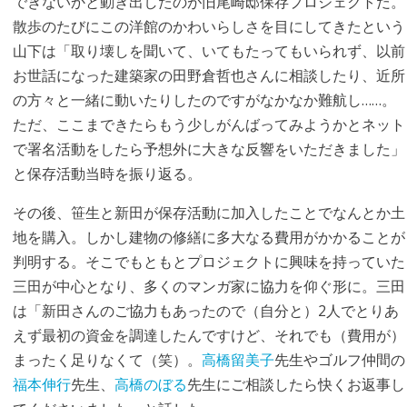
できないかと動き出したのが旧尾崎邸保存プロジェクトだ。
散歩のたびにこの洋館のかわいらしさを目にしてきたという
山下は「取り壊しを聞いて、いてもたってもいられず、以前
お世話になった建築家の田野倉哲也さんに相談したり、近所
の方々と一緒に動いたりしたのですがなかなか難航し……。
ただ、ここまできたらもう少しがんばってみようかとネット
で署名活動をしたら予想外に大きな反響をいただきました」
と保存活動当時を振り返る。
その後、笹生と新田が保存活動に加入したことでなんとか土
地を購入。しかし建物の修繕に多大なる費用がかかることが
判明する。そこでもともとプロジェクトに興味を持っていた
三田が中心となり、多くのマンガ家に協力を仰ぐ形に。三田
は「新田さんのご協力もあったので（自分と）2人でとりあ
えず最初の資金を調達したんですけど、それでも（費用が）
まったく足りなくて（笑）。
高橋留美子
先生やゴルフ仲間の
福本伸行
先生、
高橋のぼる
先生にご相談したら快くお返事し