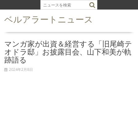
S
k
ベルアラートニュース
i
p
t
o
マンガ家が出資＆経営する「旧尾崎テ
c
オドラ邸」お披露目会、山下和美が軌
o
跡語る
n
t
2024年2月8日
e
n
t