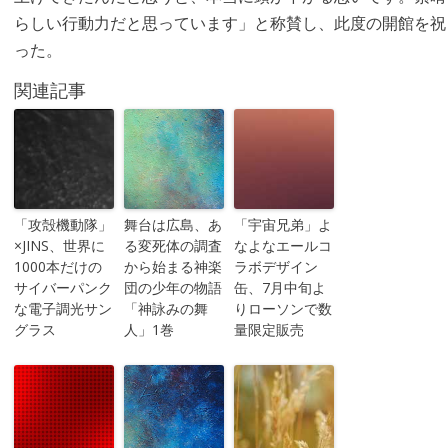
らしい行動力だと思っています」と称賛し、此度の開館を祝
った。
関連記事
「攻殻機動隊」
舞台は広島、あ
「宇宙兄弟」よ
×JINS、世界に
る変死体の調査
なよなエールコ
1000本だけの
から始まる神楽
ラボデザイン
サイバーパンク
団の少年の物語
缶、7月中旬よ
な電子調光サン
「神詠みの舞
りローソンで数
グラス
人」1巻
量限定販売