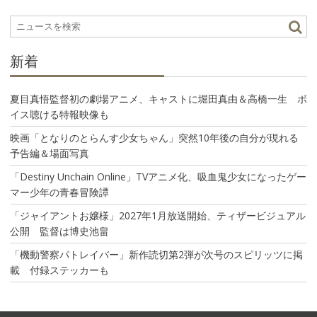
ー
シ
ョ
ン
新着
夏目真悟監督初の劇場アニメ、キャストに堀田真由＆高橋一生 ボ
イス聴ける特報映像も
映画「となりのとらんす少女ちゃん」突然10年後の自分が現れる
予告編＆場面写真
「Destiny Unchain Online」TVアニメ化、吸血鬼少女になったゲー
マー少年の青春冒険譚
「ジャイアントお嬢様」2027年1月放送開始、ティザービジュアル
公開 監督は博史池畠
「機動警察パトレイバー」新作読切第2弾が次号のスピリッツに掲
載 付録ステッカーも