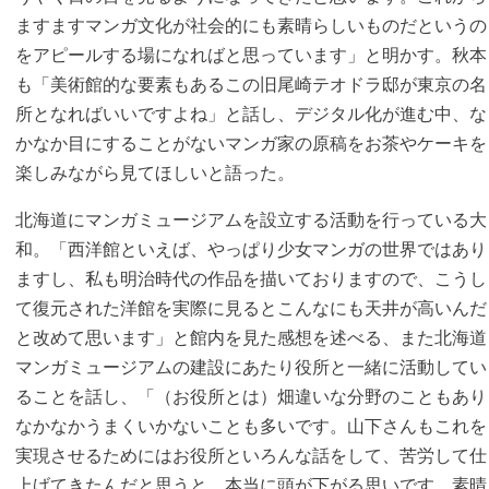
ますますマンガ文化が社会的にも素晴らしいものだというの
をアピールする場になればと思っています」と明かす。秋本
も「美術館的な要素もあるこの旧尾崎テオドラ邸が東京の名
所となればいいですよね」と話し、デジタル化が進む中、な
かなか目にすることがないマンガ家の原稿をお茶やケーキを
楽しみながら見てほしいと語った。
北海道にマンガミュージアムを設立する活動を行っている大
和。「西洋館といえば、やっぱり少女マンガの世界ではあり
ますし、私も明治時代の作品を描いておりますので、こうし
て復元された洋館を実際に見るとこんなにも天井が高いんだ
と改めて思います」と館内を見た感想を述べる、また北海道
マンガミュージアムの建設にあたり役所と一緒に活動してい
ることを話し、「（お役所とは）畑違いな分野のこともあり
なかなかうまくいかないことも多いです。山下さんもこれを
実現させるためにはお役所といろんな話をして、苦労して仕
上げてきたんだと思うと、本当に頭が下がる思いです。素晴