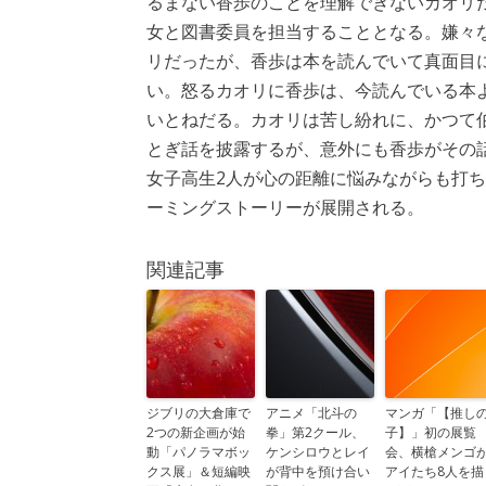
るまない香歩のことを理解できないカオリ
女と図書委員を担当することとなる。嫌々
リだったが、香歩は本を読んでいて真面目
い。怒るカオリに香歩は、今読んでいる本
いとねだる。カオリは苦し紛れに、かつて
とぎ話を披露するが、意外にも香歩がその
女子高生2人が心の距離に悩みながらも打
ーミングストーリーが展開される。
関連記事
ジブリの大倉庫で
アニメ「北斗の
マンガ「【推し
2つの新企画が始
拳」第2クール、
子】」初の展覧
動「パノラマボッ
ケンシロウとレイ
会、横槍メンゴ
クス展」＆短編映
が背中を預け合い
アイたち8人を描