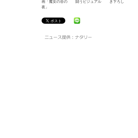
画「魔女の谷の
闘うビジュアル
き下ろし
夜」