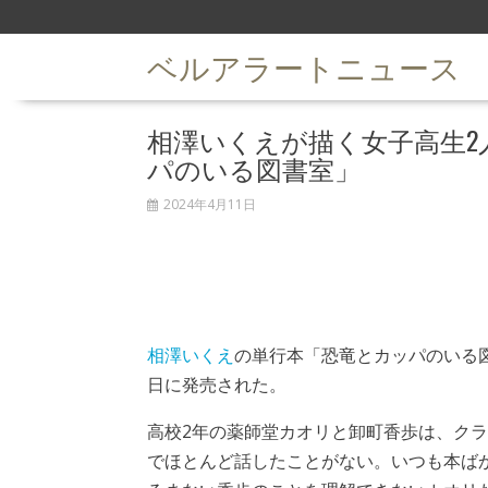
S
k
ベルアラートニュース
i
p
t
相澤いくえが描く女子高生2
o
c
パのいる図書室」
o
n
2024年4月11日
t
e
n
t
相澤いくえ
の単行本「恐竜とカッパのいる図
日に発売された。
高校2年の薬師堂カオリと卸町香歩は、ク
でほとんど話したことがない。いつも本ば