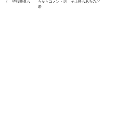
く 特報映像も
らからコメント到
子上映もあるのだ
着