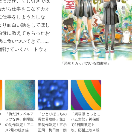
だったが、くじ引きで彼
ながら仕事をこなすカオ
に仕事をしようとしな
より面白い話をしてほし
伯母に教えてもらったお
話に食いついてきて……。
ち解けていくハートウォ
「恐竜とカッパのいる図書室」
の
「俺だけレベルア
「ひとりぼっちの
「劇場版 とっとこ
ップな件」劇場版
異世界攻略」第2
ハム太郎」神保町
が
の制作決定！アニ
期制作決定！五示
で2日間限定上
メ2期の続き描
正司、梅田修一朗
映、応援上映＆親