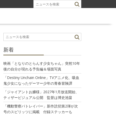
新着
映画「となりのとらんす少女ちゃん」突然10年
後の自分が現れる予告編＆場面写真
「Destiny Unchain Online」TVアニメ化、吸血
鬼少女になったゲーマー少年の青春冒険譚
「ジャイアントお嬢様」2027年1月放送開始、
ティザービジュアル公開 監督は博史池畠
「機動警察パトレイバー」新作読切第2弾が次
号のスピリッツに掲載 付録ステッカーも