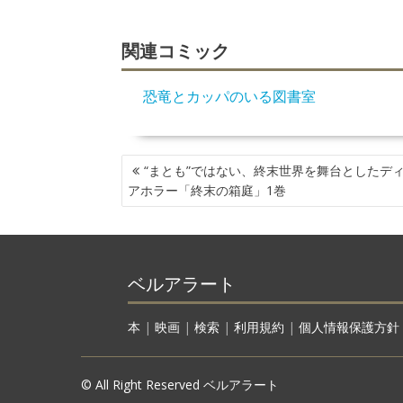
関連コミック
恐竜とカッパのいる図書室
投
“まとも”ではない、終末世界を舞台としたデ
稿
アホラー「終末の箱庭」1巻
ナ
ビ
ゲ
ー
ベルアラート
シ
ョ
ン
本
|
映画
|
検索
|
利用規約
|
個人情報保護方針
© All Right Reserved ベルアラート