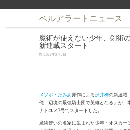
S
k
ベルアラートニュース
i
p
t
魔術が使えない少年、剣術
o
c
新連載スタート
o
n
2023年3月5日
t
e
n
t
メソポ・たみあ
原作による
渋井柿
の新連載
俺、辺境の最強騎士団で英雄となる」が、本
ナトユメ7号でスタートした。
魔術使いの名家に生まれた少年・オスカー