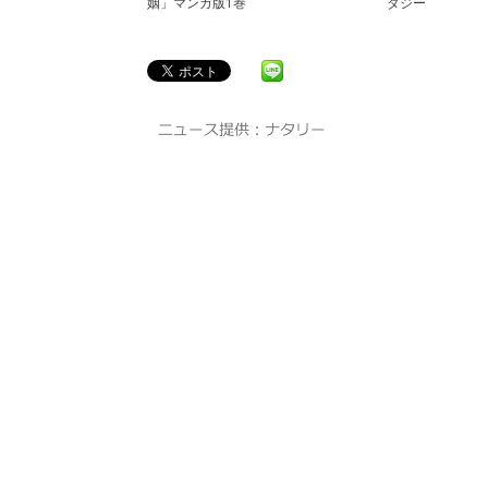
姻」マンガ版1巻
タジー