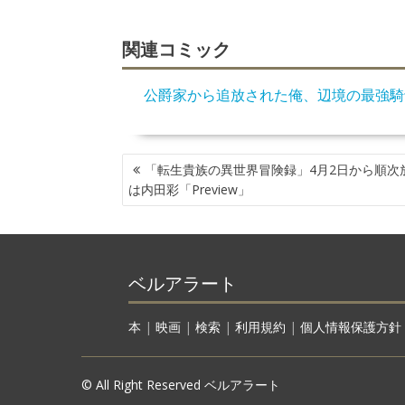
関連コミック
公爵家から追放された俺、辺境の最強騎
投
「転生貴族の異世界冒険録」4月2日から順次
稿
は内田彩「Preview」
ナ
ビ
ゲ
ー
ベルアラート
シ
ョ
ン
本
|
映画
|
検索
|
利用規約
|
個人情報保護方針
© All Right Reserved ベルアラート