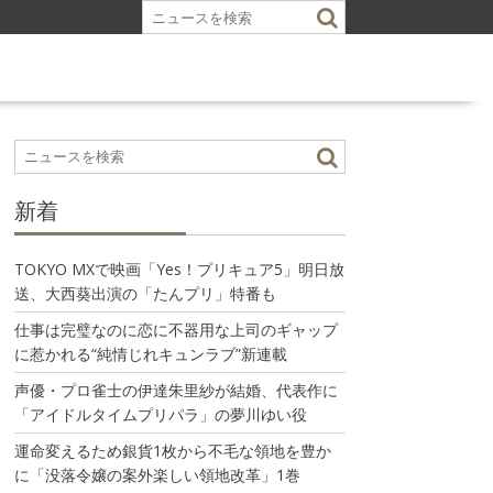
新着
TOKYO MXで映画「Yes！プリキュア5」明日放
送、大西葵出演の「たんプリ」特番も
仕事は完璧なのに恋に不器用な上司のギャップ
に惹かれる“純情じれキュンラブ”新連載
声優・プロ雀士の伊達朱里紗が結婚、代表作に
「アイドルタイムプリパラ」の夢川ゆい役
運命変えるため銀貨1枚から不毛な領地を豊か
に「没落令嬢の案外楽しい領地改革」1巻