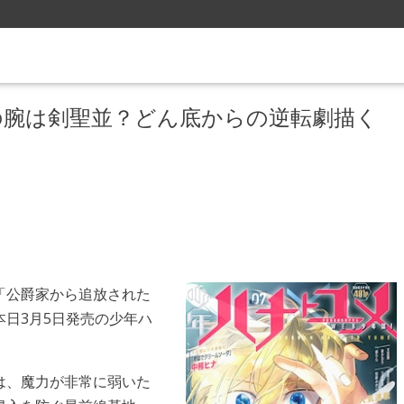
の腕は剣聖並？どん底からの逆転劇描く
「公爵家から追放された
日3月5日発売の少年ハ
は、魔力が非常に弱いた