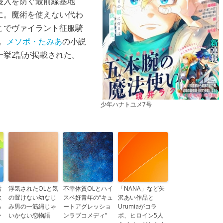
侵入を防ぐ最前線基地
に。魔術を使えない代わ
こでヴァイラント征服騎
。
メソポ・たみあ
の小説
一挙2話が掲載された。
少年ハナトユメ7号
后
浮気されたOLと気
不幸体質OLとハイ
「NANA」など矢
歌
の置けない幼なじ
スペ好青年の“キュ
沢あい作品と
る
み男の一筋縄じゃ
ートアグレッショ
Urumiaがコラ
ン
いかない恋物語
ンラブコメディ”
ボ、ヒロイン5人