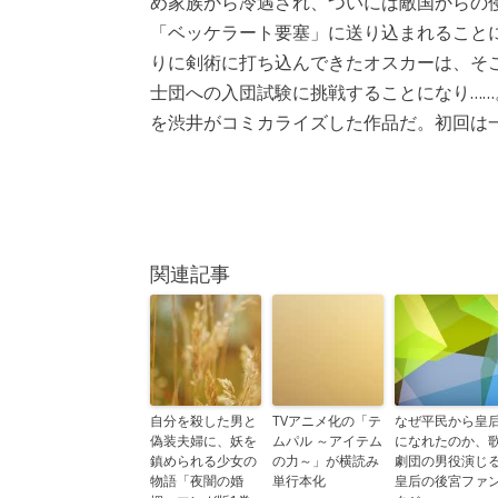
め家族から冷遇され、ついには敵国からの
「ベッケラート要塞」に送り込まれること
りに剣術に打ち込んできたオスカーは、そ
士団への入団試験に挑戦することになり……
を渋井がコミカライズした作品だ。初回は
関連記事
自分を殺した男と
TVアニメ化の「テ
なぜ平民から皇
偽装夫婦に、妖を
ムパル ～アイテム
になれたのか、
鎮められる少女の
の力～」が横読み
劇団の男役演じ
物語「夜闇の婚
単行本化
皇后の後宮ファ