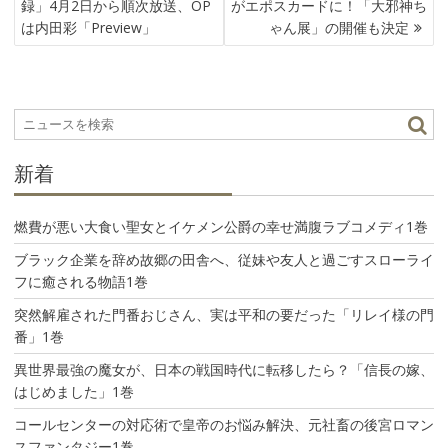
録」4月2日から順次放送、OP
がエポスカードに！「大邪神ち
ナ
は内田彩「Preview」
ゃん展」の開催も決定
ビ
ゲ
ー
シ
ョ
ン
新着
燃費が悪い大食い聖女とイケメン公爵の幸せ満腹ラブコメディ1巻
ブラック企業を辞め故郷の田舎へ、従妹や友人と過ごすスローライ
フに癒される物語1巻
突然解雇された門番おじさん、実は平和の要だった「リレイ様の門
番」1巻
異世界最強の魔女が、日本の戦国時代に転移したら？「信長の嫁、
はじめました」1巻
コールセンターの対応術で皇帝のお悩み解決、元社畜の後宮ロマン
スファンタジー1巻