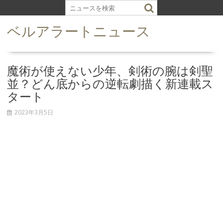
S
k
ベルアラートニュース
i
p
t
o
魔術が使えない少年、剣術の腕は剣聖
c
並？どん底からの逆転劇描く新連載ス
o
タート
n
t
2023年3月5日
e
n
t