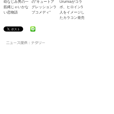
幼なじみ男の一
の“キュートア
Urumiaがコラ
筋縄じゃいかな
グレッションラ
ボ、ヒロイン5
い恋物語
ブコメディ”
人をイメージし
たカラコン発売