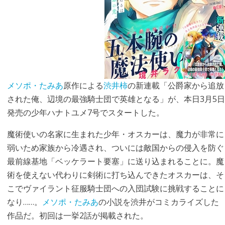
メソポ・たみあ
原作による
渋井柿
の新連載「公爵家から追放
された俺、辺境の最強騎士団で英雄となる」が、本日3月5日
発売の少年ハナトユメ7号でスタートした。
魔術使いの名家に生まれた少年・オスカーは、魔力が非常に
弱いため家族から冷遇され、ついには敵国からの侵入を防ぐ
最前線基地「ベッケラート要塞」に送り込まれることに。魔
術を使えない代わりに剣術に打ち込んできたオスカーは、そ
こでヴァイラント征服騎士団への入団試験に挑戦することに
なり……。
メソポ・たみあ
の小説を渋井がコミカライズした
作品だ。初回は一挙2話が掲載された。