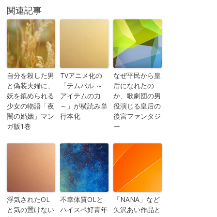
関連記事
自分を殺した男
TVアニメ化の
なぜ平民から皇
と偽装夫婦に、
「テムパル ～
后になれたの
妖を鎮められる
アイテムの力
か、歌劇団の男
少女の物語「夜
～」が横読み単
役演じる皇后の
闇の婚姻」マン
行本化
後宮ファンタジ
ガ版1巻
ー
浮気されたOL
不幸体質OLと
「NANA」など
と気の置けない
ハイスペ好青年
矢沢あい作品と