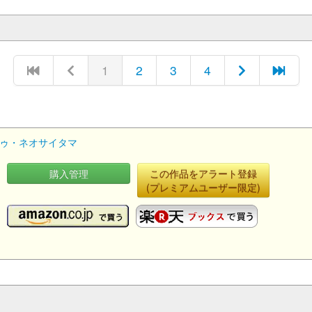
1
2
3
4
トゥ・ネオサイタマ
購入管理
この作品をアラート登録
ッ
(プレミアムユーザー限定)