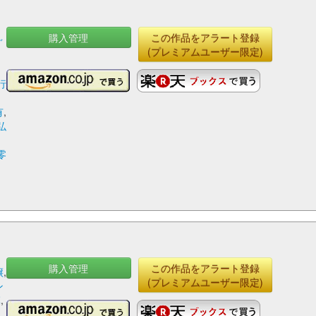
購入管理
この作品をアラート登録
ぐ
(プレミアムユーザー限定)
行
・
有
,
弘
零
購入管理
この作品をアラート登録
譲
,
(プレミアムユーザー限定)
ン
輝
,