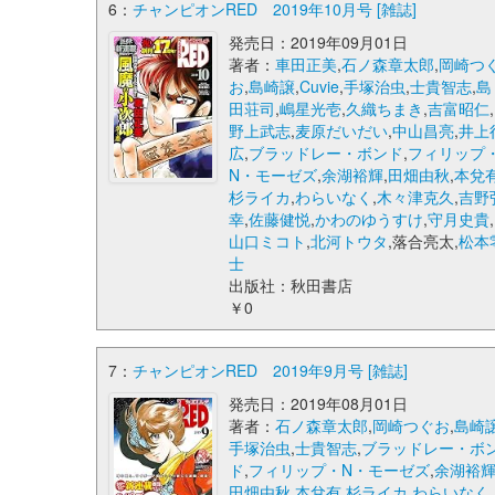
6：
チャンピオンRED 2019年10月号 [雑誌]
発売日：2019年09月01日
著者：
車田正美
,
石ノ森章太郎
,
岡崎つ
お
,
島崎譲
,
Cuvie
,
手塚治虫
,
士貴智志
,
島
田荘司
,
嶋星光壱
,
久織ちまき
,
吉富昭仁
,
野上武志
,
麦原だいだい
,
中山昌亮
,
井上
広
,
ブラッドレー・ボンド
,
フィリップ
N・モーゼズ
,
余湖裕輝
,
田畑由秋
,
本兌
杉ライカ
,
わらいなく
,
木々津克久
,
吉野
幸
,
佐藤健悦
,
かわのゆうすけ
,
守月史貴
,
山口ミコト
,
北河トウタ
,落合亮太,
松本
士
出版社：秋田書店
￥0
7：
チャンピオンRED 2019年9月号 [雑誌]
発売日：2019年08月01日
著者：
石ノ森章太郎
,
岡崎つぐお
,
島崎
手塚治虫
,
士貴智志
,
ブラッドレー・ボ
ド
,
フィリップ・N・モーゼズ
,
余湖裕
田畑由秋
,
本兌有
,
杉ライカ
,
わらいなく
,