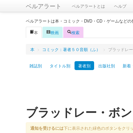
ベルアラート
ベルアラートとは
ヘルプ
ベルアラートは本・コミック・DVD・CD・ゲームなど
本
映画
検索
本
>
コミック：著者５０音順（ふ）
>
ブラッドレー
雑誌別
タイトル別
著者別
出版社別
新着
ブラッドレー・ボ
通知を受けるには
下に表示された緑色のボタンをクリ