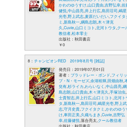
かわのゆうすけ
,
山口貴由
,
吉野弘幸
,
佐
健悦
,
中山昌亮
,
井上行広
,
島田荘司
,
嶋星
光壱
,
野上武志
,
麦原だいだい
,
フクイタ
ミ
,
新島秋一
,
綱島志朗
,
木々津克
久
,
Cuvie
,
山口ミコト
,
北河トウタ
,
クー
教信者
,
松本零士
出版社：秋田書店
￥0
8：
チャンピオンRED 2019年8月号 [雑誌]
発売日：2019年07月01日
著者：
ブラッドレー・ボンド
,
フィリ
プ・N・モーゼズ
,
余湖裕輝
,
田畑由秋
,
兌有
,
杉ライカ
,
わらいなく
,
中山昌亮
,
綱
島志朗
,
山口貴由
,
木々津克久
,
手塚治虫
,
士貴智志
,
井上行広
,
山口ミコト
,
北河ト
タ
,
新島秋一
,
島田荘司
,
嶋星光壱
,
野上武
志
,
守月史貴
,
フクイタクミ
,
かわのゆう
け
,
車田正美
,
久織ちまき
,
Cuvie
,
吉野弘
幸
,
佐藤健悦
,落合亮太,
クール教信者
出版社：秋田書店