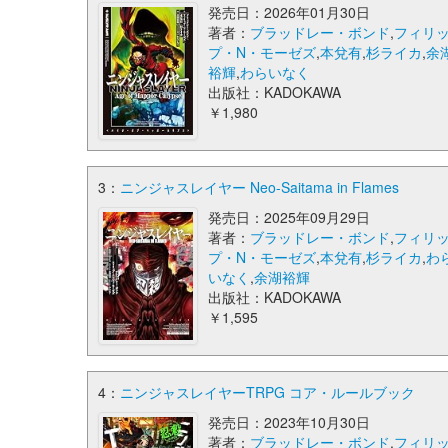
発売日：2026年01月30日
著者：
ブラッドレー・ボンド
,
フィリ
プ・N・モーゼズ
,
本兌有
,
杉ライカ
,
余
裕輝
,
わらいなく
出版社：KADOKAWA
￥1,980
3：
ニンジャスレイヤー Neo-Saitama in Flames
発売日：2025年09月29日
著者：
ブラッドレー・ボンド
,
フィリ
プ・N・モーゼズ
,
本兌有
,
杉ライカ
,
わ
いなく
,
余湖裕輝
出版社：KADOKAWA
￥1,595
4：
ニンジャスレイヤーTRPG コア・ルールブック
発売日：2023年10月30日
著者：
ブラッドレー・ボンド
,
フィリ