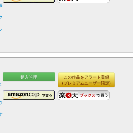
藤
ク
ル
購入管理
この作品をアラート登録
ッ
(プレミアムユーザー限定)
本
ウ
す