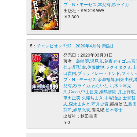
プ・N・モーゼズ
,
本兌有
,
杉ライカ
出版社：KADOKAWA
￥3,300
5：
チャンピオンRED 2020年4月号 [雑誌]
発売日：2020年03月01日
著者：
島崎譲
,
深見真
,
刻夜セイゴ
,
吉富
仁
,
吉野弘幸
,
佐藤健悦
,
フクイタクミ
,
山
口貴由
,
ブラッドレー・ボンド
,
フィリ
プ・N・モーゼズ
,
余湖裕輝
,
田畑由秋
,
兌有
,
杉ライカ
,
わらいなく
,
木々津克
久
,
Cuvie
,
中山昌亮
,
綱島志朗
,
井上行広
,
車田正美
,
久織ちまき
,
手塚治虫
,
士貴智
志
,
森永まさと
,
守月史貴
,那須信弘,
島田
荘司
,
嶋星光壱
,園見喝,
松本零士
出版社：秋田書店
￥0