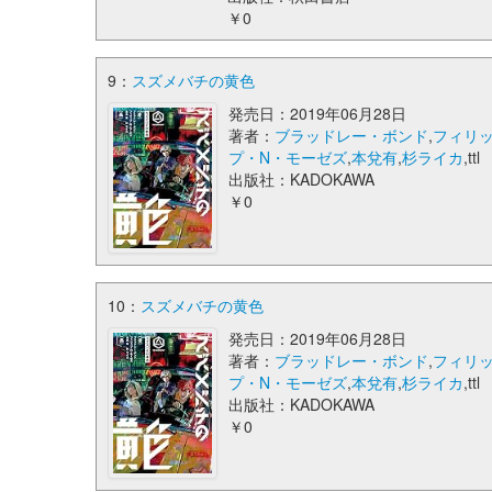
￥0
9：
スズメバチの黄色
発売日：2019年06月28日
著者：
ブラッドレー・ボンド
,
フィリ
プ・N・モーゼズ
,
本兌有
,
杉ライカ
,ttl
出版社：KADOKAWA
￥0
10：
スズメバチの黄色
発売日：2019年06月28日
著者：
ブラッドレー・ボンド
,
フィリ
プ・N・モーゼズ
,
本兌有
,
杉ライカ
,ttl
出版社：KADOKAWA
￥0