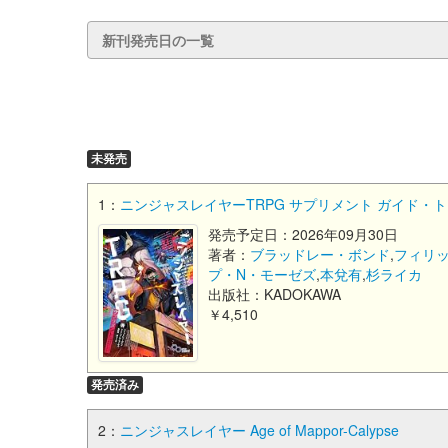
新刊発売日の一覧
未発売
1：
ニンジャスレイヤーTRPG サプリメント ガイド・
発売予定日：2026年09月30日
著者：
ブラッドレー・ボンド
,
フィリ
プ・N・モーゼズ
,
本兌有
,
杉ライカ
出版社：KADOKAWA
￥4,510
発売済み
2：
ニンジャスレイヤー Age of Mappor-Calypse