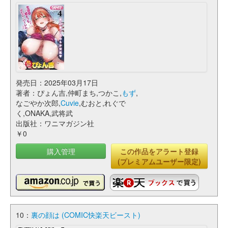
発売日：2025年03月17日
著者：ぴょん吉,仲町まち,つかこ,
もず
,
なごやか次郎,
Cuvie
,むおと,れぐで
く,ONAKA,武将武
出版社：ワニマガジン社
￥0
購入管理
この作品をアラート登録
(プレミアムユーザー限定)
10：
裏の顔は (COMIC快楽天ビースト)