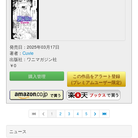
発売日：2025年03月17日
著者：
Cuvie
出版社：ワニマガジン社
￥0
購入管理
この作品をアラート登録
(プレミアムユーザー限定)
1
2
3
4
5
ニュース