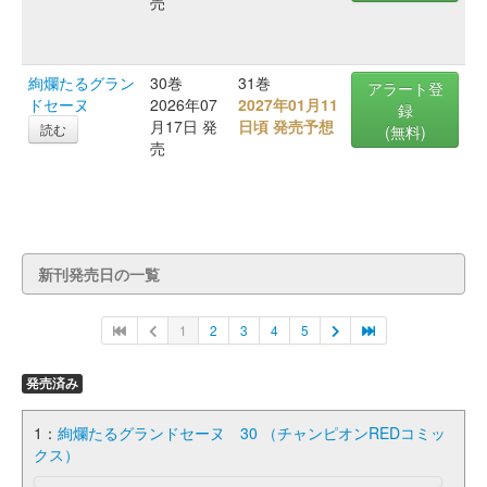
売
絢爛たるグラン
30巻
31巻
アラート登
ドセーヌ
2026年07
2027年01月11
録
月17日 発
日頃 発売予想
読む
(無料)
売
新刊発売日の一覧
1
2
3
4
5
発売済み
1：
絢爛たるグランドセーヌ 30 （チャンピオンREDコミッ
クス）