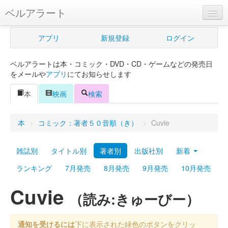
ベルアラート
ベルアラートとは
アプリ
新規登録
ログイン
ヘルプ
ベルアラートは本・コミック・DVD・CD・ゲームなどの発売日
新規登録
をメールや
アプリ
にてお知らせします
ログイン
本
映画
検索
Myカレンダー
本
>
コミック：著者５０音順（き）
>
Cuvie
購入管理
雑誌別
タイトル別
著者別
出版社別
新着
Myシェルフ
ランキング
7月発売
8月発売
9月発売
10月発売
プレミアム
Cuvie
（読み:きゅーびー）
通知を受けるには
下に表示された緑色のボタンをクリッ