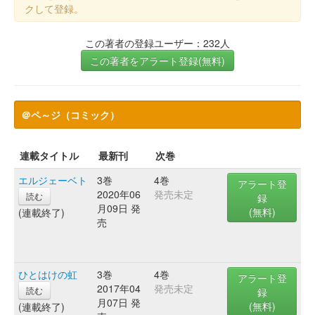
クして登録。
この著者の登録ユーザー：232人
この著者をアラート登録(無料)
＠ペ～ジ（コミック）
連載タイトル
最新刊
次巻
エルジェーベト
3巻
4巻
アラート登
2020年06
発売未定
読む
録
月09日 発
(無料)
(連載終了)
売
ひとはけの虹
3巻
4巻
アラート登
2017年04
発売未定
読む
録
月07日 発
(無料)
(連載終了)