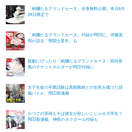
「絢爛たるグランドセーヌ」全巻無料公開、本日6月
28日限定で
「絢爛たるグランドセーヌ」付録がREDに、伊藤英
明が語る「聖闘士星矢」も
観劇にぴったり「絢爛たるグランドセーヌ」招待券
風のチケットホルダーがRED付録に
女子生徒の卒業試験は異能教師との生死を賭けた頭
脳バトル、RED新連載
かつての英雄も今は彼女が欲しいこじらせ大学生？
RED新連載、神呪のネクタール付録も