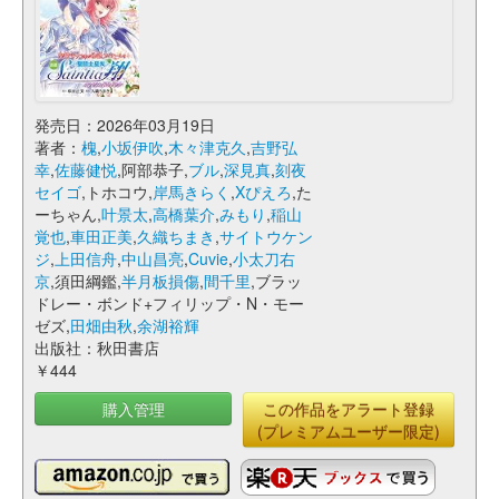
発売日：2026年03月19日
著者：
槐
,
小坂伊吹
,
木々津克久
,
吉野弘
幸
,
佐藤健悦
,阿部恭子,
ブル
,
深見真
,
刻夜
セイゴ
,トホコウ,
岸馬きらく
,
Xぴえろ
,た
ーちゃん,
叶景太
,
高橋葉介
,
みもり
,
稲山
覚也
,
車田正美
,
久織ちまき
,
サイトウケン
ジ
,
上田信舟
,
中山昌亮
,
Cuvie
,
小太刀右
京
,須田綱鑑,
半月板損傷
,
間千里
,ブラッ
ドレー・ボンド+フィリップ・N・モー
ゼズ,
田畑由秋
,
余湖裕輝
出版社：秋田書店
￥444
購入管理
この作品をアラート登録
(プレミアムユーザー限定)