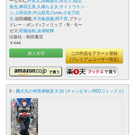
ーちゃん,
叶景太
,
高橋葉介
,
みもり
,
稲山
覚也
,
車田正美
,
久織ちまき
,
サイトウケン
ジ
,
上田信舟
,
中山昌亮
,
Cuvie
,
小太刀右
京
,須田綱鑑,
半月板損傷
,
間千里
,ブラッ
ドレー・ボンド+フィリップ・N・モー
ゼズ,
田畑由秋
,
余湖裕輝
出版社：秋田書店
￥444
購入管理
この作品をアラート登録
(プレミアムユーザー限定)
5：
轟大丸の奇怪体験談 3 (3) (チャンピオンREDコミックス)