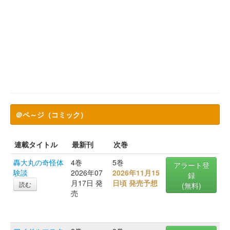
＠ペ～ジ（コミック）
連載タイトル
最新刊
次巻
轟大丸の奇怪体
4巻
5巻
アラート登
験談
2026年07
2026年11月15
録
月17日 発
日頃 発売予想
読む
(無料)
売