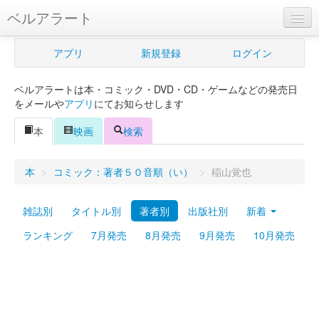
ベルアラート
ベルアラートとは
アプリ
新規登録
ログイン
ヘルプ
ベルアラートは本・コミック・DVD・CD・ゲームなどの発売日
新規登録
をメールや
アプリ
にてお知らせします
ログイン
本
映画
検索
Myカレンダー
本
>
コミック：著者５０音順（い）
>
稲山覚也
購入管理
雑誌別
タイトル別
著者別
出版社別
新着
Myシェルフ
ランキング
7月発売
8月発売
9月発売
10月発売
プレミアム