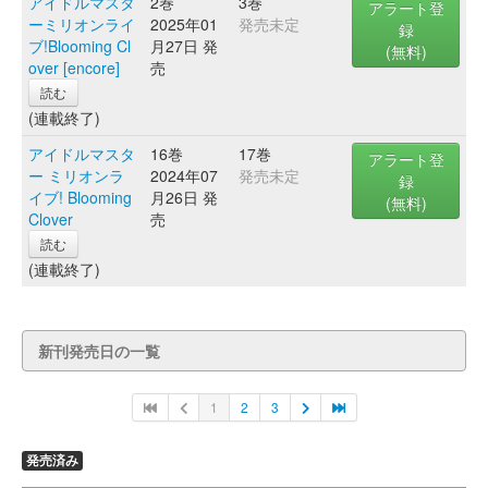
アイドルマスタ
2巻
3巻
アラート登
ーミリオンライ
2025年01
発売未定
録
ブ!Blooming Cl
月27日 発
(無料)
over [encore]
売
読む
(連載終了)
アイドルマスタ
16巻
17巻
アラート登
ー ミリオンラ
2024年07
発売未定
録
イブ! Blooming
月26日 発
(無料)
Clover
売
読む
(連載終了)
新刊発売日の一覧
1
2
3
発売済み