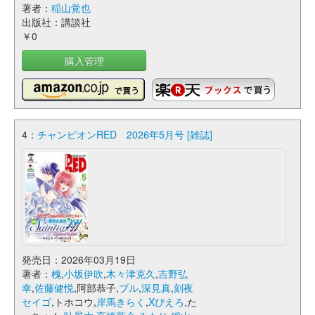
著者：
稲山覚也
出版社：講談社
￥0
購入管理
4：
チャンピオンRED 2026年5月号 [雑誌]
発売日：2026年03月19日
著者：
槐
,
小坂伊吹
,
木々津克久
,
吉野弘
幸
,
佐藤健悦
,阿部恭子,
ブル
,
深見真
,
刻夜
セイゴ
,トホコウ,
岸馬きらく
,
Xぴえろ
,た