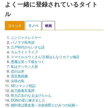
よく一緒に登録されているタイト
ル
コミック
ラノベ
映画
ニンジャスレイヤー
パノラマ島奇談
江戸時代のちいさな話
カムライトライブ
スマイルユウミさん!京都はんなりカフェ物語
悪魔は笑って噓をつく
私はデッサン人形
恋の山井
震災風俗嬢
尖塔の鳥
SDコマンド戦記
妖刀蠱毒百鬼譚
怪力乙女のなまはげちゃん
DQNの星に嫁ぎました
婚約者は吸血鬼～冷血侯爵とひみつの結婚～