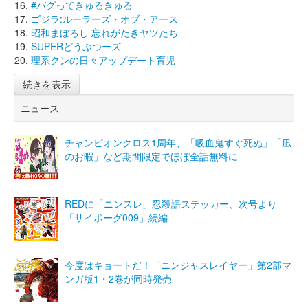
#バグってきゅるきゅる
ゴジラ:ルーラーズ・オブ・アース
昭和まぼろし 忘れがたきヤツたち
SUPERどうぶつーズ
理系クンの日々アップデート育児
続きを表示
ニュース
チャンピオンクロス1周年、「吸血鬼すぐ死ぬ」「凪
のお暇」など期間限定でほぼ全話無料に
REDに「ニンスレ」忍殺語ステッカー、次号より
「サイボーグ009」続編
今度はキョートだ！「ニンジャスレイヤー」第2部マ
ンガ版1・2巻が同時発売