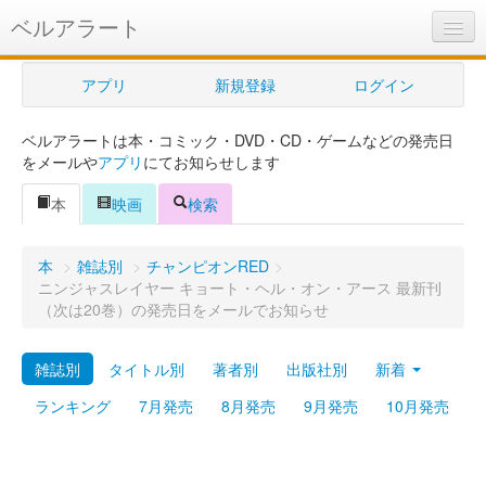
ベルアラート
ベルアラートとは
アプリ
新規登録
ログイン
ヘルプ
ベルアラートは本・コミック・DVD・CD・ゲームなどの発売日
新規登録
をメールや
アプリ
にてお知らせします
ログイン
本
映画
検索
Myカレンダー
本
>
雑誌別
>
チャンピオンRED
>
購入管理
ニンジャスレイヤー キョート・ヘル・オン・アース 最新刊
（次は20巻）の発売日をメールでお知らせ
Myシェルフ
雑誌別
タイトル別
著者別
出版社別
新着
プレミアム
ランキング
7月発売
8月発売
9月発売
10月発売