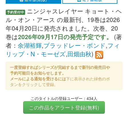
ニンジャスレイヤー キョート・ヘ
予約受付中
ル・オン・アース の最新刊、19巻は2026
年04月20日に発売されました。次巻、20
巻は
2026年09月17日の発売予定です。
(著
者：
余湖裕輝
,
ブラッドレー・ボンド
,
フィ
リップ・N・モーゼズ
,
田畑由秋
)
一度登録すればシリーズが完結するまで新刊の発売日や
予約可能日をお知らせします。
メールによる通知を受けるには
下に表示された緑色のボ
タンをクリックして登録。
このタイトルの登録ユーザー：434人
この作品をアラート登録(無料)