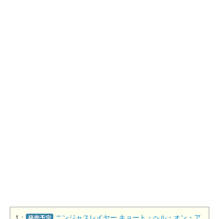
1：
ニンジャスレイヤー キョート・ヘル・オン・ア
発売予定