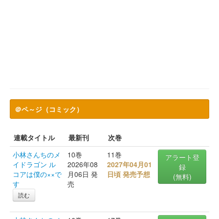
＠ペ～ジ（コミック）
連載タイトル
最新刊
次巻
小林さんちのメ
10巻
11巻
アラート登
イドラゴン ル
2026年08
2027年04月01
録
コアは僕の××で
月06日 発
日頃 発売予想
(無料)
す
売
読む