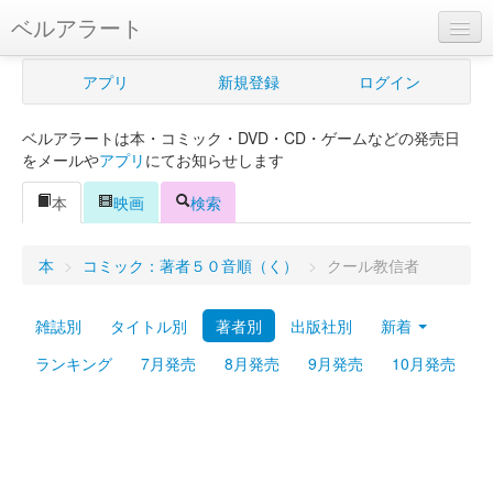
ベルアラート
ベルアラートとは
アプリ
新規登録
ログイン
ヘルプ
ベルアラートは本・コミック・DVD・CD・ゲームなどの発売日
新規登録
をメールや
アプリ
にてお知らせします
ログイン
本
映画
検索
Myカレンダー
本
>
コミック：著者５０音順（く）
>
クール教信者
購入管理
雑誌別
タイトル別
著者別
出版社別
新着
Myシェルフ
ランキング
7月発売
8月発売
9月発売
10月発売
プレミアム