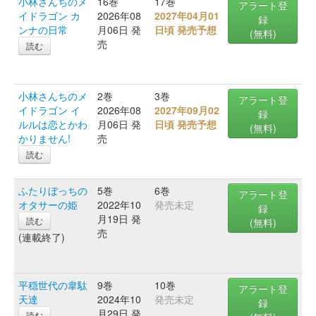
小林さんちのメ
16巻
17巻
アラート登
イドラゴン カ
2026年08
2027年04月01
録
ンナの日常
月06日 発
日頃 発売予想
(無料)
売
読む
小林さんちのメ
2巻
3巻
アラート登
イドラゴン イ
2026年08
2027年09月02
録
ルルは恋とかわ
月06日 発
日頃 発売予想
(無料)
かりません!
売
読む
ふたりぼっちの
5巻
6巻
アラート登
オタサーの姫
2022年10
発売未定
録
月19日 発
読む
(無料)
売
(連載終了)
平穏世代の韋駄
9巻
10巻
アラート登
天達
2024年10
発売未定
録
月29日 発
読む