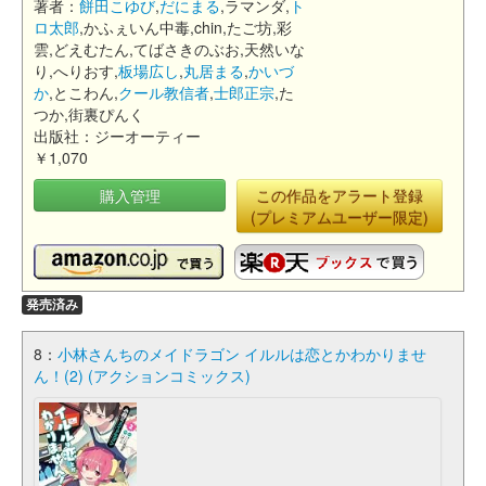
著者：
餅田こゆび
,
だにまる
,ラマンダ,
ト
ロ太郎
,かふぇいん中毒,chin,たご坊,彩
雲,どえむたん,てばさきのぶお,天然いな
り,へりおす,
板場広し
,
丸居まる
,
かいづ
か
,とこわん,
クール教信者
,
士郎正宗
,た
つか,街裏ぴんく
出版社：ジーオーティー
￥1,070
購入管理
この作品をアラート登録
(プレミアムユーザー限定)
発売済み
8：
小林さんちのメイドラゴン イルルは恋とかわかりませ
ん！(2) (アクションコミックス)