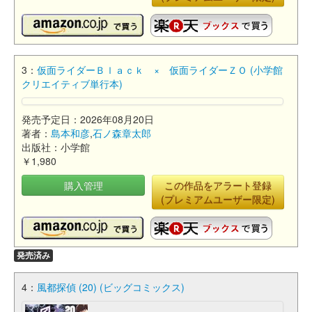
3：
仮面ライダーＢｌａｃｋ × 仮面ライダーＺＯ (小学館
クリエイティブ単行本)
発売予定日：2026年08月20日
著者：
島本和彦
,
石ノ森章太郎
出版社：小学館
￥1,980
購入管理
この作品をアラート登録
(プレミアムユーザー限定)
発売済み
4：
風都探偵 (20) (ビッグコミックス)