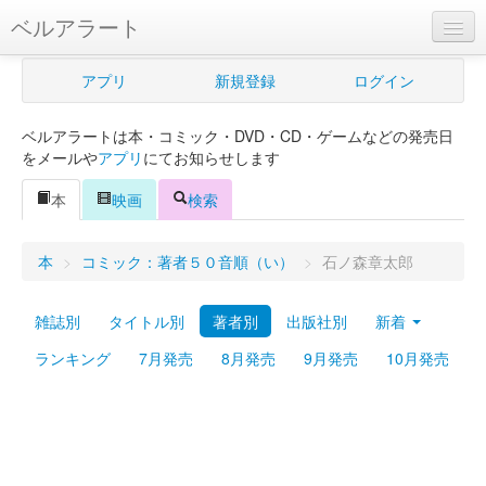
ベルアラート
ベルアラートとは
アプリ
新規登録
ログイン
ヘルプ
ベルアラートは本・コミック・DVD・CD・ゲームなどの発売日
新規登録
をメールや
アプリ
にてお知らせします
ログイン
本
映画
検索
Myカレンダー
本
>
コミック：著者５０音順（い）
>
石ノ森章太郎
購入管理
雑誌別
タイトル別
著者別
出版社別
新着
Myシェルフ
ランキング
7月発売
8月発売
9月発売
10月発売
プレミアム