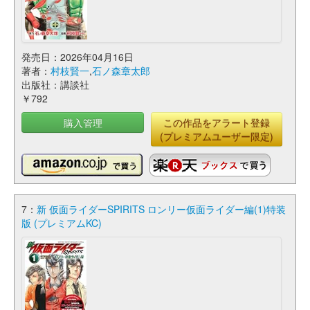
発売日：2026年04月16日
著者：
村枝賢一
,
石ノ森章太郎
出版社：講談社
￥792
購入管理
この作品をアラート登録
(プレミアムユーザー限定)
7：
新 仮面ライダーSPIRITS ロンリー仮面ライダー編(1)特装
版 (プレミアムKC)