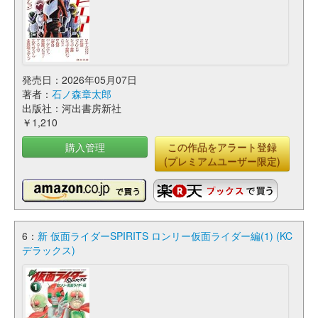
発売日：2026年05月07日
著者：
石ノ森章太郎
出版社：河出書房新社
￥1,210
購入管理
この作品をアラート登録
(プレミアムユーザー限定)
6：
新 仮面ライダーSPIRITS ロンリー仮面ライダー編(1) (KC
デラックス)