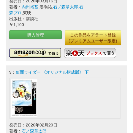
発売日：2026年03月16日
著者：
内田裕基
,湊陽祐,
石ノ森章太郎
,
石
森プロ
,東映
出版社：講談社
￥1,100
購入管理
この作品をアラート登録
(プレミアムユーザー限定)
9：
仮面ライダー 《オリジナル構成版》 下
発売日：2026年02月20日
著者：
石ノ森章太郎