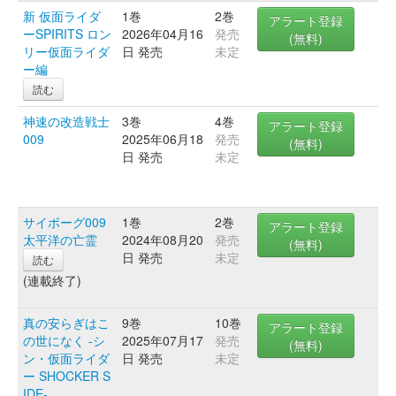
新 仮面ライダ
1巻
2巻
アラート登録
ーSPIRITS ロン
2026年04月16
発売
(無料)
リー仮面ライダ
日 発売
未定
ー編
読む
神速の改造戦士
3巻
4巻
アラート登録
009
2025年06月18
発売
(無料)
日 発売
未定
サイボーグ009
1巻
2巻
アラート登録
太平洋の亡霊
2024年08月20
発売
(無料)
日 発売
未定
読む
(連載終了)
真の安らぎはこ
9巻
10巻
アラート登録
の世になく -シ
2025年07月17
発売
(無料)
ン・仮面ライダ
日 発売
未定
ー SHOCKER S
IDE-