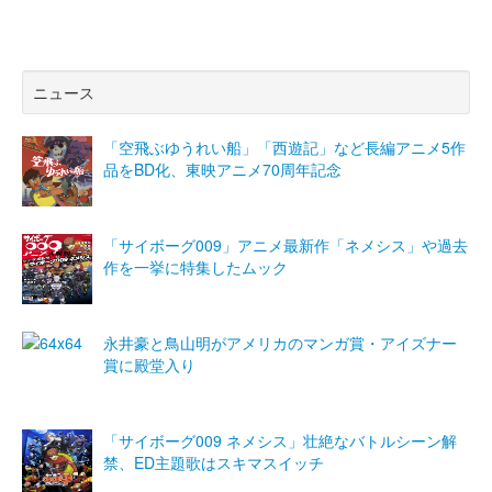
ニュース
「空飛ぶゆうれい船」「西遊記」など長編アニメ5作
品をBD化、東映アニメ70周年記念
「サイボーグ009」アニメ最新作「ネメシス」や過去
作を一挙に特集したムック
永井豪と鳥山明がアメリカのマンガ賞・アイズナー
賞に殿堂入り
「サイボーグ009 ネメシス」壮絶なバトルシーン解
禁、ED主題歌はスキマスイッチ