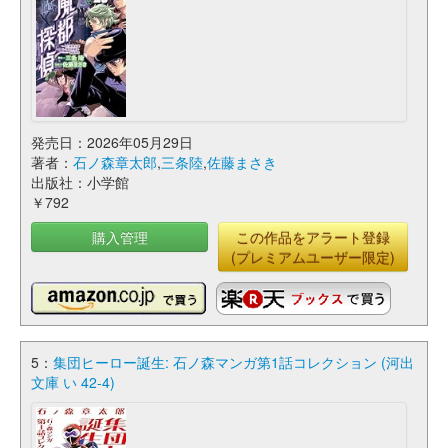
発売日：2026年05月29日
著者：
石ノ森章太郎
,
三条陸
,
佐藤まさき
出版社：小学館
￥792
購入管理
この作品をアラート登録
(プレミアムユーザー限定)
5：
集団ヒーロー誕生: 石ノ森マンガ第1話コレクション (河出
文庫 い 42-4)