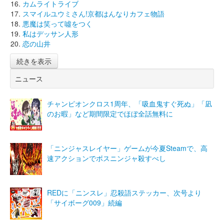
カムライトライブ
スマイルユウミさん!京都はんなりカフェ物語
悪魔は笑って噓をつく
私はデッサン人形
恋の山井
続きを表示
ニュース
チャンピオンクロス1周年、「吸血鬼すぐ死ぬ」「凪
のお暇」など期間限定でほぼ全話無料に
「ニンジャスレイヤー」ゲームが今夏Steamで、高
速アクションでボスニンジャ殺すべし
REDに「ニンスレ」忍殺語ステッカー、次号より
「サイボーグ009」続編