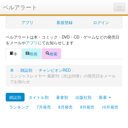
ベルアラート
ベルアラートとは
アプリ
新規登録
ログイン
ヘルプ
ベルアラートは本・コミック・DVD・CD・ゲームなどの発売日
新規登録
をメールや
アプリ
にてお知らせします
ログイン
本
映画
検索
Myカレンダー
本
>
雑誌別
>
チャンピオンRED
>
購入管理
ニンジャスレイヤー 最新刊（次は20巻）の発売日をメール
でお知らせ
Myシェルフ
雑誌別
タイトル別
著者別
出版社別
新着
プレミアム
ランキング
7月発売
8月発売
9月発売
10月発売