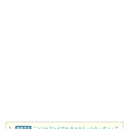
1：
ニンジャスレイヤー キョート・ヘル・オン・ア
発売予定