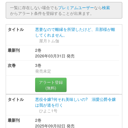
一覧に存在しない場合でも
プレミアムユーザー
なら
検索
からアラート条件を登録することが出来ます。
悪妻なので離縁を所望したけど、旦那様が離
してくれません。
屋月トム伽
2巻
2026年03月31日 発売
3巻
発売未定
アラート登録
(無料)
悪役令嬢?何それ美味しいの? 溺愛公爵令嬢
は我が道を行く
ひよこ1号
2巻
2025年09月02日 発売