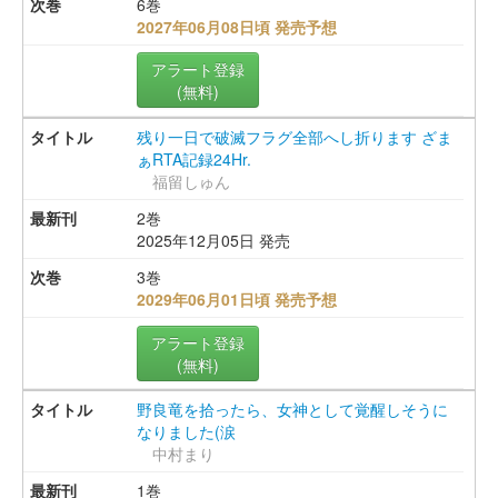
6巻
2027年06月08日頃 発売予想
アラート登録
(無料)
残り一日で破滅フラグ全部へし折ります ざま
ぁRTA記録24Hr.
福留しゅん
2巻
2025年12月05日 発売
3巻
2029年06月01日頃 発売予想
アラート登録
(無料)
野良竜を拾ったら、女神として覚醒しそうに
なりました(涙
中村まり
1巻