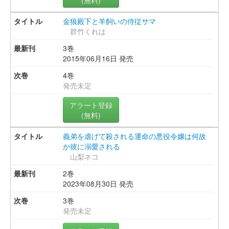
金狼殿下と羊飼いの侍従サマ
群竹くれは
3巻
2015年06月16日 発売
4巻
発売未定
アラート登録
(無料)
義弟を虐げて殺される運命の悪役令嬢は何故
か彼に溺愛される
山梨ネコ
2巻
2023年08月30日 発売
3巻
発売未定