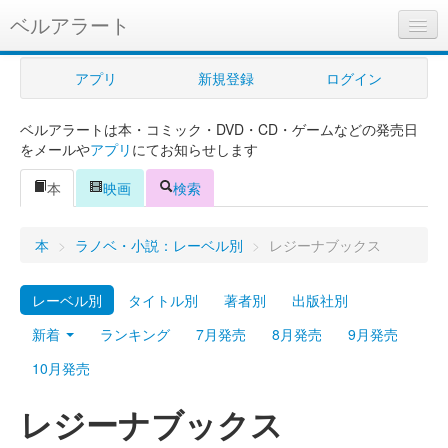
ベルアラート
ベルアラートとは
アプリ
新規登録
ログイン
ヘルプ
ベルアラートは本・コミック・DVD・CD・ゲームなどの発売日
新規登録
をメールや
アプリ
にてお知らせします
ログイン
本
映画
検索
Myカレンダー
本
>
ラノベ・小説：レーベル別
>
レジーナブックス
購入管理
レーベル別
タイトル別
著者別
出版社別
Myシェルフ
新着
ランキング
7月発売
8月発売
9月発売
プレミアム
10月発売
レジーナブックス