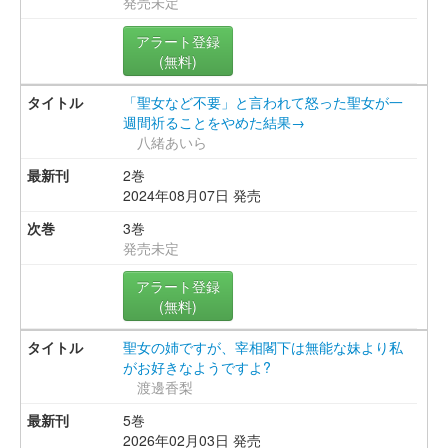
発売未定
アラート登録
(無料)
「聖女など不要」と言われて怒った聖女が一
週間祈ることをやめた結果→
八緒あいら
2巻
2024年08月07日 発売
3巻
発売未定
アラート登録
(無料)
聖女の姉ですが、宰相閣下は無能な妹より私
がお好きなようですよ?
渡邊香梨
5巻
2026年02月03日 発売