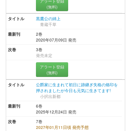
アラート登録
(無料)
黒鷹公の姉上
青蔵千草
2巻
2020年07月09日 発売
3巻
発売未定
アラート登録
(無料)
公爵家に生まれて初日に跡継ぎ失格の烙印を
押されましたが今日も元気に生きてます!
小択出新都
6巻
2025年12月24日 発売
7巻
2027年01月11日頃 発売予想