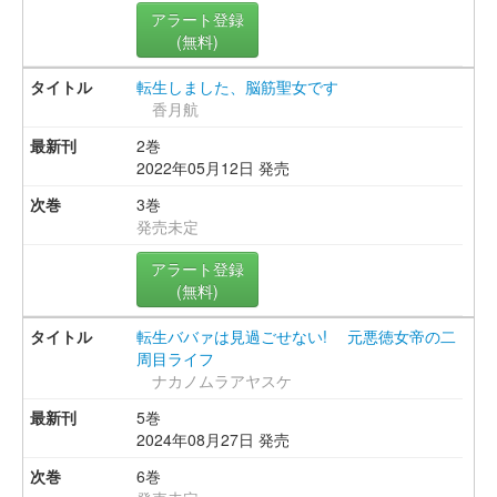
アラート登録
(無料)
転生しました、脳筋聖女です
香月航
2巻
2022年05月12日 発売
3巻
発売未定
アラート登録
(無料)
転生ババァは見過ごせない! 元悪徳女帝の二
周目ライフ
ナカノムラアヤスケ
5巻
2024年08月27日 発売
6巻