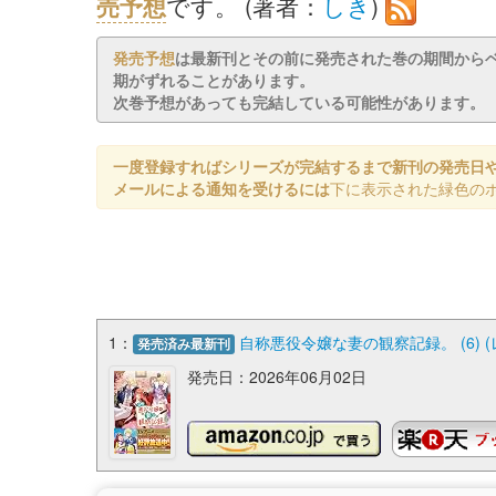
売予想
です。 (著者：
しき
)
発売予想
は最新刊とその前に発売された巻の期間から
期がずれることがあります。
次巻予想があっても完結している可能性があります。
一度登録すればシリーズが完結するまで新刊の発売日
メールによる通知を受けるには
下に表示された緑色の
1：
自称悪役令嬢な妻の観察記録。 (6) 
発売済み最新刊
発売日：2026年06月02日