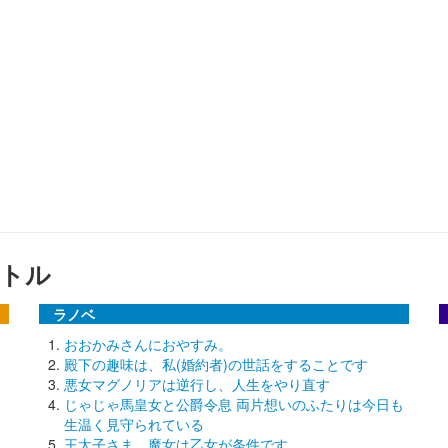
トル
ラノベ
おおかみさんにおやすみ。
殿下の趣味は、私(婚約者)の世話をすることです
悪女マグノリアは逆行し、人生をやり直す
じゃじゃ馬皇女と公爵令息 両片想いのふたりは今日も
生温く見守られている
王太子さま、魔女は乙女が条件です