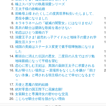
極上スパダリの執着溺愛シリーズ
王太子様の政略結婚
前略母上様 わたくしこの度異世界転生いたしまして、
悪役令嬢になりました
キラキラネームの『破滅の闇聖女』にはなりません!
黒衣の騎士は臆病な歌姫を逃がさない
初恋はひとつ屋根の下
溺愛王子さま! 超売れっ子アイドルと地味子の愛され学
園生活スタート!?
傾国の美姫はステータス変更で素手喧嘩無敗になりま
した
断頭台に消えた伝説の悪女、二度目の人生ではガリ勉
地味眼鏡になって平穏を望む
恋心に苦しむ王妃は、異国の薬師王太子に求愛される
私が帰りたい場所は ～居場所をなくした令嬢が『溶け
ない氷像』と噂される領主様のもとで幸せになるまで
～
天使と悪魔の契約結婚
絶対零度の国王陛下に花嫁志願!
女装騎士と専属侍女の密やかな交流
こじらせ騎士が鎧を脱がない理由