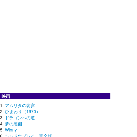
映画
アムリタの饗宴
ひまわり（1970）
ドラゴンへの道
夢の裏側
Winny
シャドウプレイ 完全版