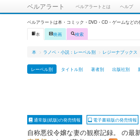
ベルアラート
ベルアラートとは
ヘルプ
ベルアラートは本・コミック・DVD・CD・ゲームなど
本
映画
検索
本
>
ラノベ・小説：レーベル別
>
レジーナブックス
レーベル別
タイトル別
著者別
出版社別
通常版(紙版)の発売情報
電子書籍版の発売情報
自称悪役令嬢な妻の観察記録。 の最新