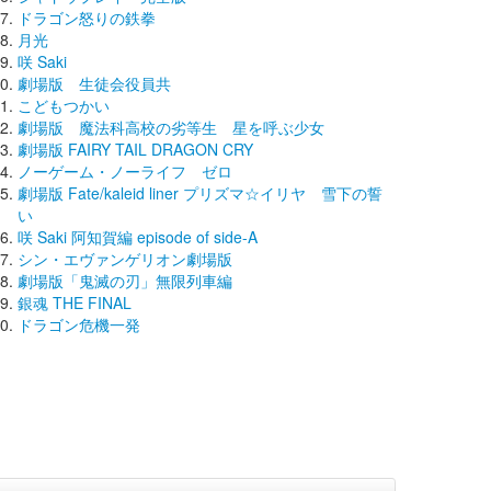
ドラゴン怒りの鉄拳
月光
咲 Saki
劇場版 生徒会役員共
こどもつかい
劇場版 魔法科高校の劣等生 星を呼ぶ少女
劇場版 FAIRY TAIL DRAGON CRY
ノーゲーム・ノーライフ ゼロ
劇場版 Fate/kaleid liner プリズマ☆イリヤ 雪下の誓
い
咲 Saki 阿知賀編 episode of side-A
シン・エヴァンゲリオン劇場版
劇場版「鬼滅の刃」無限列車編
銀魂 THE FINAL
ドラゴン危機一発