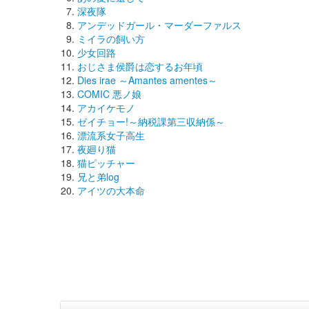
深夜隊
アンデッドガール・マーダーファルス
ミイラの飼い方
少女回路
おじさま侯爵は恋するお年頃
Dies irae ～Amantes amentes～
COMIC 悪ノ娘
アカイケモノ
ゼイチョー!～納税課第三収納係～
漂流系女子高生
夜廻り猫
猫ピッチャー
兄と弟log
アイツの大本命