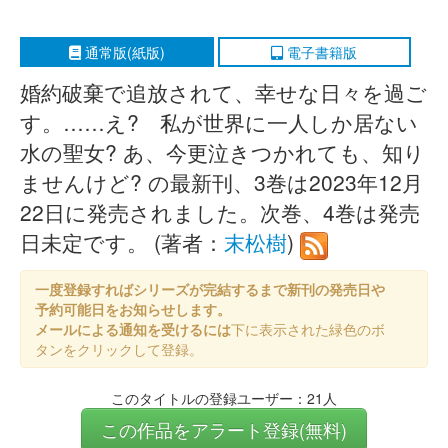
通常版(紙版)
電子書籍版
婚約破棄で追放されて、幸せな日々を過ご
す。……え? 私が世界に一人しか居ない
水の聖女? あ、今更泣きつかれても、知り
ませんけど? の最新刊、3巻は2023年12月
22日に発売されました。次巻、4巻は発売
日未定です。 (著者：
末松樹
)
一度登録すればシリーズが完結するまで新刊の発売日や
予約可能日をお知らせします。
メールによる通知を受けるには
下に表示された緑色のボ
タンをクリックして登録。
このタイトルの登録ユーザー：21人
この作品をアラート登録(無料)