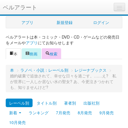
ベルアラート
ベルアラートとは
アプリ
新規登録
ログイン
ヘルプ
ベルアラートは本・コミック・DVD・CD・ゲームなどの発売日
新規登録
をメールや
アプリ
にてお知らせします
ログイン
本
映画
検索
Myカレンダー
本
>
ラノベ・小説：レーベル別
>
レジーナブックス
>
購入管理
婚約破棄で追放されて、幸せな日々を過ごす。……え? 私
が世界に一人しか居ない水の聖女? あ、今更泣きつかれて
Myシェルフ
も、知りませんけど?
プレミアム
レーベル別
タイトル別
著者別
出版社別
新着
ランキング
7月発売
8月発売
9月発売
10月発売