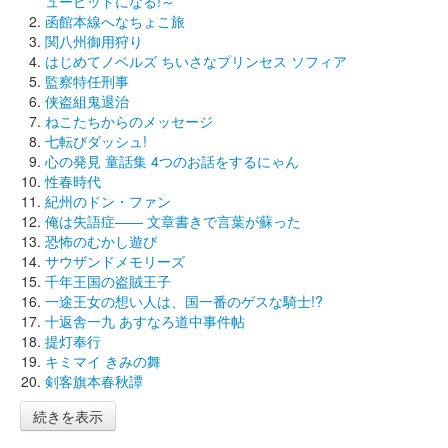
ューピッドになる!～
函館本線へなちょこ旅
関八州御用狩り
はじめてノベルズ ちいさなプリンセス ソフィア
監察特任刑事
侠盗組鬼退治
ねこたちからのメッセージ
七転びダッシュ!
心の発見 童話集 4つのお話をするにゃん
性春時代
紀州のドン・ファン
俺は失語症―― 文章書きで言葉が蘇った
恐怖のむかし遊び
サウザンドメモリーズ
千年王国の盗賊王子
一途王女の想い人は、国一番のゲスな騎士!?
十返舎一九 あすなろ道中事件帖
提灯奉行
キミマイ きみの舞
剣客旗本春秋譚
続きを表示