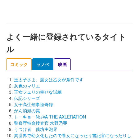
よく一緒に登録されているタイト
ル
コミック
ラノベ
映画
王太子さま、魔女は乙女が条件です
灰色のマリエ
王女フェリの幸せな試練
伝記シリーズ
女子高生刑事怪奇録
がん消滅の罠
トーキョーN◎VA THE AXLERATION
警察庁特命捜査官 水野乃亜
うつけ者 俄坊主泡界
異世界で幼女化したので養女になったり書記官になったりし