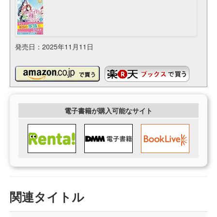
発売日：2025年11月11日
電子書籍が購入可能なサイト
関連タイトル