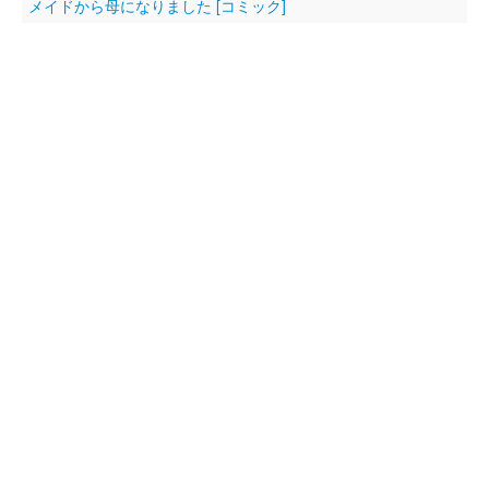
メイドから母になりました [コミック]