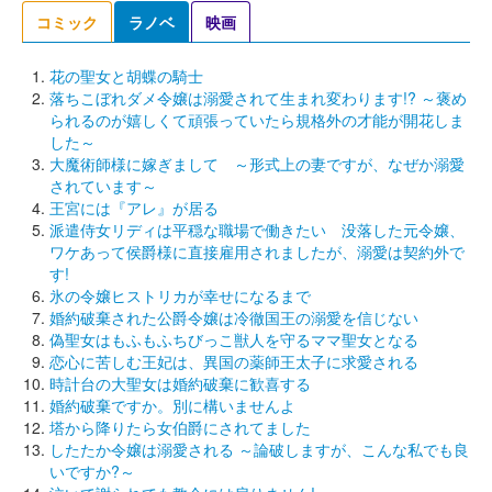
コミック
ラノベ
映画
花の聖女と胡蝶の騎士
落ちこぼれダメ令嬢は溺愛されて生まれ変わります!? ～褒め
られるのが嬉しくて頑張っていたら規格外の才能が開花しま
した～
大魔術師様に嫁ぎまして ～形式上の妻ですが、なぜか溺愛
されています～
王宮には『アレ』が居る
派遣侍女リディは平穏な職場で働きたい 没落した元令嬢、
ワケあって侯爵様に直接雇用されましたが、溺愛は契約外で
す!
氷の令嬢ヒストリカが幸せになるまで
婚約破棄された公爵令嬢は冷徹国王の溺愛を信じない
偽聖女はもふもふちびっこ獣人を守るママ聖女となる
恋心に苦しむ王妃は、異国の薬師王太子に求愛される
時計台の大聖女は婚約破棄に歓喜する
婚約破棄ですか。別に構いませんよ
塔から降りたら女伯爵にされてました
したたか令嬢は溺愛される ～論破しますが、こんな私でも良
いですか?～