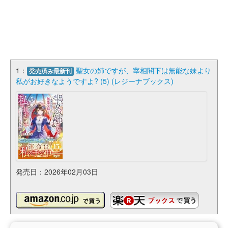
1：
聖女の姉ですが、宰相閣下は無能な妹より
発売済み最新刊
私がお好きなようですよ? (5) (レジーナブックス)
発売日：2026年02月03日