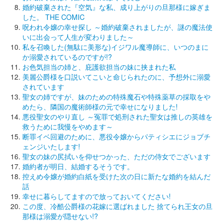
婚約破棄された『空気』な私、成り上がりの旦那様に嫁ぎま
した。 THE COMIC
呪われ令嬢の幸せ探し ～婚約破棄されましたが、謎の魔法使
いに出会って人生が変わりました～
私を召喚した(無駄に美形な)イジワル魔導師に、いつのまに
か溺愛されているのですが!?
お色気担当の姉と、庇護欲担当の妹に挟まれた私
美麗公爵様を口説いてこいと命じられたのに、予想外に溺愛
されています
聖女の姉ですが、妹のための特殊魔石や特殊薬草の採取をや
めたら、隣国の魔術師様の元で幸せになりました!
悪役聖女のやり直し ～冤罪で処刑された聖女は推しの英雄を
救うために我慢をやめます～
断罪イベ回避のために、悪役令嬢からパティシエにジョブチ
ェンジいたします!
聖女の妹の尻拭いを仰せつかった、ただの侍女でございます
婚約者が明日、結婚するそうです。
控えめ令嬢が婚約白紙を受けた次の日に新たな婚約を結んだ
話
幸せに暮らしてますので放っておいてください!
この度、冷酷公爵様の花嫁に選ばれました 捨てられ王女の旦
那様は溺愛が隠せない!?