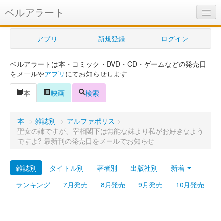
ベルアラート
ベルアラートとは
アプリ
新規登録
ログイン
ヘルプ
ベルアラートは本・コミック・DVD・CD・ゲームなどの発売日
新規登録
をメールや
アプリ
にてお知らせします
ログイン
本
映画
検索
Myカレンダー
本
>
雑誌別
>
アルファポリス
>
購入管理
聖女の姉ですが、宰相閣下は無能な妹より私がお好きなよう
ですよ? 最新刊の発売日をメールでお知らせ
Myシェルフ
雑誌別
タイトル別
著者別
出版社別
新着
プレミアム
ランキング
7月発売
8月発売
9月発売
10月発売