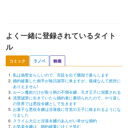
よく一緒に登録されているタイト
ル
コミック
ラノベ
映画
私は偽聖女らしいので、宮廷を出て隣国で暮らします
婚約破棄した相手が毎日謝罪に来ますが、復縁なんて絶対に
ありえません!
ルーン魔術だけが取り柄の不憫令嬢、天才王子に溺愛される
清楚誠実に生きていたら婚約者に裏切られたので、やり直し
の世界では悪役令嬢として生きます
お菓子な悪役令嬢は没落後に甘党の王子に絡まれるようにな
りました
スライム大公と没落令嬢のあんがい幸せな婚約
お気楽令嬢は、婚約破棄にほくそ笑む