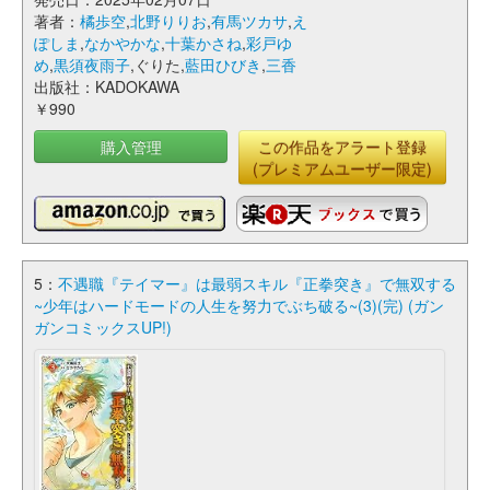
著者：
橘歩空
,
北野りりお
,
有馬ツカサ
,
え
ぽしま
,
なかやかな
,
十葉かさね
,
彩戸ゆ
め
,
黒須夜雨子
,ぐりた,
藍田ひびき
,
三香
出版社：KADOKAWA
￥990
購入管理
この作品をアラート登録
(プレミアムユーザー限定)
5：
不遇職『テイマー』は最弱スキル『正拳突き』で無双する
~少年はハードモードの人生を努力でぶち破る~(3)(完) (ガン
ガンコミックスUP!)