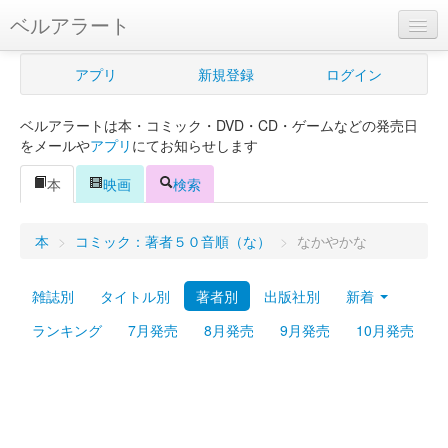
ベルアラート
ベルアラートとは
アプリ
新規登録
ログイン
ヘルプ
ベルアラートは本・コミック・DVD・CD・ゲームなどの発売日
新規登録
をメールや
アプリ
にてお知らせします
ログイン
本
映画
検索
Myカレンダー
本
>
コミック：著者５０音順（な）
>
なかやかな
購入管理
雑誌別
タイトル別
著者別
出版社別
新着
Myシェルフ
ランキング
7月発売
8月発売
9月発売
10月発売
プレミアム