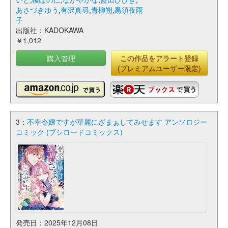
あさづきゆう
,
有沢真尋
,
青柳朔
,
黒須夜雨
子
出版社：KADOKAWA
￥1,012
購入管理
この作品をアラート登録
(プレミアムユーザー限定)
3：
不幸令嬢ですが華麗にざまぁしてみせます アンソロジー
コミック (ブシロードコミックス)
発売日：2025年12月08日