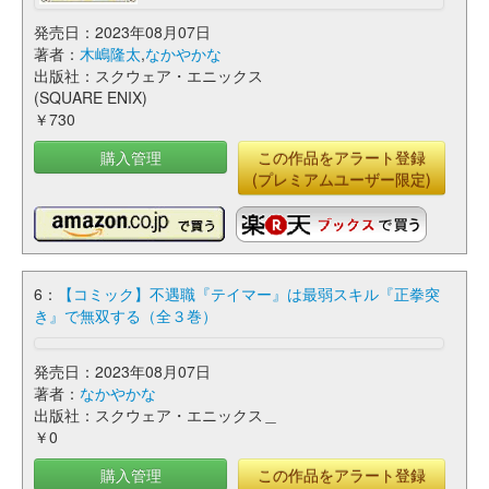
発売日：2023年08月07日
著者：
木嶋隆太
,
なかやかな
出版社：スクウェア・エニックス
(SQUARE ENIX)
￥730
購入管理
この作品をアラート登録
(プレミアムユーザー限定)
6：
【コミック】不遇職『テイマー』は最弱スキル『正拳突
き』で無双する（全３巻）
発売日：2023年08月07日
著者：
なかやかな
出版社：スクウェア・エニックス＿
￥0
購入管理
この作品をアラート登録