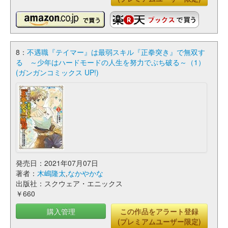
8：
不遇職『テイマー』は最弱スキル『正拳突き』で無双す
る ～少年はハードモードの人生を努力でぶち破る～（1）
(ガンガンコミックス UP!)
発売日：2021年07月07日
著者：
木嶋隆太
,
なかやかな
出版社：スクウェア・エニックス
￥660
購入管理
この作品をアラート登録
(プレミアムユーザー限定)