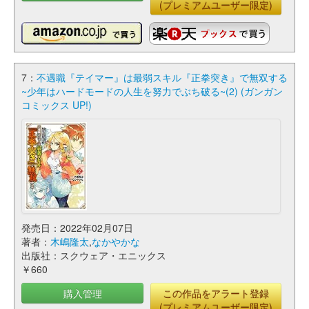
(プレミアムユーザー限定)
7：
不遇職『テイマー』は最弱スキル『正拳突き』で無双する
~少年はハードモードの人生を努力でぶち破る~(2) (ガンガン
コミックス UP!)
発売日：2022年02月07日
著者：
木嶋隆太
,
なかやかな
出版社：スクウェア・エニックス
￥660
購入管理
この作品をアラート登録
(プレミアムユーザー限定)