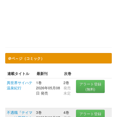
＠ペ～ジ（コミック）
連載タイトル
最新刊
次巻
異世界サイハテ
1巻
2巻
アラート登録
温泉紀行
2026年05月08
発売
(無料)
日 発売
未定
不遇職『テイマ
3巻
4巻
アラート登録