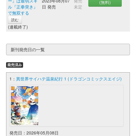
ー』は最弱スキ
2023年08月07
発売
(無料)
ル『正拳突き』
日 発売
未定
で無双する
読む
(連載終了)
新刊発売日の一覧
発売済み
1：
異世界サイハテ温泉紀行 1 (ドラゴンコミックスエイジ)
発売日：2026年05月08日