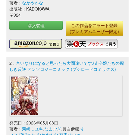
著者：
なかやかな
出版社：KADOKAWA
￥924
購入管理
この作品をアラート登録
(プレミアムユーザー限定)
2：
言いなりになると思ったら大間違いですわ! 令嬢たちの麗
しき反逆 アンソロジーコミック (ブシロードコミックス)
発売日：2026年05月08日
著者：
茉崎ミユキ
,
なまむぎ
,眞白伊熊,
す
いと
,
榎ぽのに
,
なかやかな
,
藍田ひびき
,