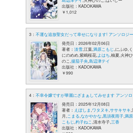
島辺津テイ
,火神ひのこ,はいしー
出版社：KADOKAWA
￥1,012
3：
不運な追放聖女だって幸せになります! アンソロジー
発売日：2026年02月06日
著者：
淡雪
,江葉,
満原こもじ
,にふゆ,く
にのめめ,紫嶋桜花,
よはち
,柚夏,火神ひ
のこ,
揚茄子央
,
島辺津テイ
出版社：KADOKAWA
￥990
4：
不幸令嬢ですが華麗にざまぁしてみせます アンソロジ
発売日：2025年12月08日
著者：
えぽしま
,
ワタヌキ
,
ササキサキ
月,
こまる
,
なかやかな
,
黒須夜雨子
,
満原
こもじ
,
杓子ねこ
,清水寺子,
三香
出版社：KADOKAWA