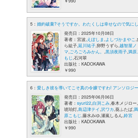
￥990
5：
婚約破棄?そうですか。わたくしは幸せなので気にし
発売日：2025年10月08日
著者：宮波,
えぽしま
,
よしづかまやこ
ら紘子,
延川祐子
,卵野うずら,
越智屋ノ
マ
,
ごろごろみかん。
,
黒須夜雨子
,
満原
もじ
,石河翠
出版社：KADOKAWA
￥990
6：
愛しき彼を導いてこそ真の令嬢ですわ! アンソロジー
発売日：2025年06月06日
著者：
syuri22
,
白渕こみ
,春木メジロー
琥珀灯,
島辺津テイ
,
沢ワカ
,葵ふたば,
原こもじ
,藤水みゆ,瀬嵐しるん,
鈴宮
出版社：KADOKAWA
￥990