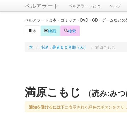
ベルアラート
ベルアラートとは
ヘルプ
ベルアラートは本・コミック・DVD・CD・ゲームなど
本
映画
検索
本
>
小説：著者５０音順（み）
>
満原こもじ
満原こもじ
（読み:み
通知を受けるには
下に表示された緑色のボタンをクリ