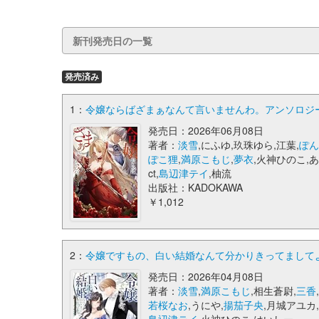
新刊発売日の一覧
発売済み
1：
令嬢ならばざまぁなんて言いませんわ。アンソロジー
発売日：2026年06月08日
著者：
淡雪
,にふゆ,玖珠ゆら,江葉,
ぽ
ぽこ狸
,
満原こもじ
,
夢衣
,火神ひのこ,
ct,
島辺津テイ
,柚流
出版社：KADOKAWA
￥1,012
2：
令嬢ですもの、白い結婚なんて分かりきってましてよ
発売日：2026年04月08日
著者：
淡雪
,
満原こもじ
,相生蒼尉,
三香
,
若桜なお
,うにや,
揚茄子央
,月城アユカ,