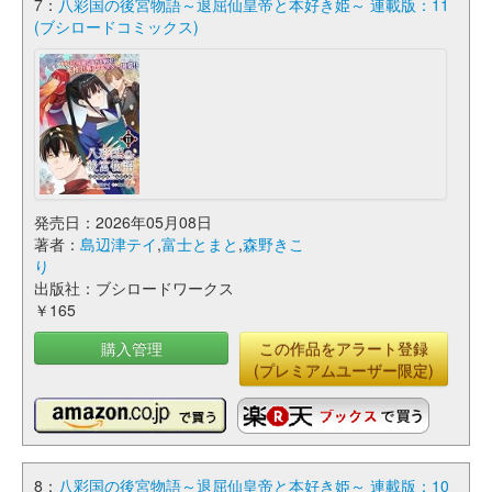
7：
八彩国の後宮物語～退屈仙皇帝と本好き姫～ 連載版：11
(ブシロードコミックス)
発売日：2026年05月08日
著者：
島辺津テイ
,
富士とまと
,
森野きこ
り
出版社：ブシロードワークス
￥165
購入管理
この作品をアラート登録
(プレミアムユーザー限定)
8：
八彩国の後宮物語～退屈仙皇帝と本好き姫～ 連載版：10