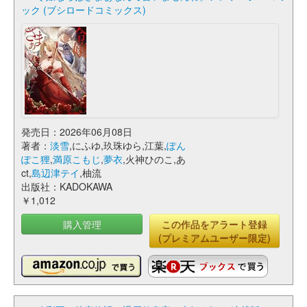
ック (ブシロードコミックス)
発売日：2026年06月08日
著者：
淡雪
,にふゆ,玖珠ゆら,江葉,
ぽん
ぽこ狸
,
満原こもじ
,
夢衣
,火神ひのこ,あ
ct,
島辺津テイ
,柚流
出版社：KADOKAWA
￥1,012
購入管理
この作品をアラート登録
(プレミアムユーザー限定)