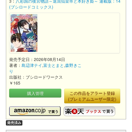
3：
八彩国の後宮物語～退屈仙皇帝と本好き姫～ 連載版：14
(ブシロードコミックス)
発売予定日：2026年08月14日
著者：
島辺津テイ
,
富士とまと
,
森野きこ
り
出版社：ブシロードワークス
￥165
購入管理
この作品をアラート登録
(プレミアムユーザー限定)
発売済み