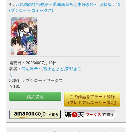
4：
八彩国の後宮物語～退屈仙皇帝と本好き姫～ 連載版：13
(ブシロードコミックス)
発売日：2026年07月10日
著者：
島辺津テイ
,
富士とまと
,
森野きこ
り
出版社：ブシロードワークス
￥165
購入管理
この作品をアラート登録
(プレミアムユーザー限定)