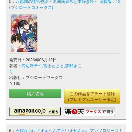
5：
八彩国の後宮物語～退屈仙皇帝と本好き姫～ 連載版：12
(ブシロードコミックス)
発売日：2026年06月12日
著者：
島辺津テイ
,
富士とまと
,
森野きこ
り
出版社：ブシロードワークス
￥165
購入管理
この作品をアラート登録
(プレミアムユーザー限定)
6：
令嬢ならばざまぁなんて言いませんわ。アンソロジーコミ