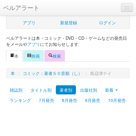
ベルアラート
ベルアラートとは
アプリ
新規登録
ログイン
ヘルプ
ベルアラートは本・コミック・DVD・CD・ゲームなどの発売日
新規登録
をメールや
アプリ
にてお知らせします
ログイン
本
映画
検索
Myカレンダー
本
>
コミック：著者５０音順（し）
>
島辺津テイ
購入管理
雑誌別
タイトル別
著者別
出版社別
新着
Myシェルフ
ランキング
7月発売
8月発売
9月発売
10月発売
プレミアム