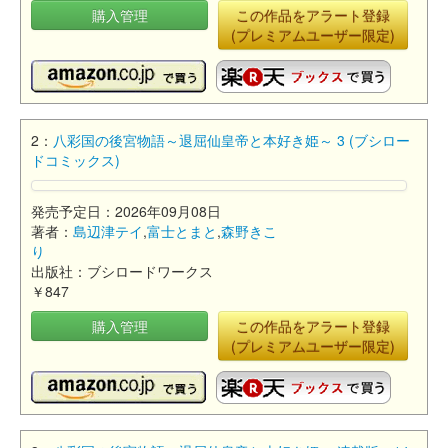
購入管理
この作品をアラート登録
(プレミアムユーザー限定)
2：
八彩国の後宮物語～退屈仙皇帝と本好き姫～ 3 (ブシロー
ドコミックス)
発売予定日：2026年09月08日
著者：
島辺津テイ
,
富士とまと
,
森野きこ
り
出版社：ブシロードワークス
￥847
購入管理
この作品をアラート登録
(プレミアムユーザー限定)