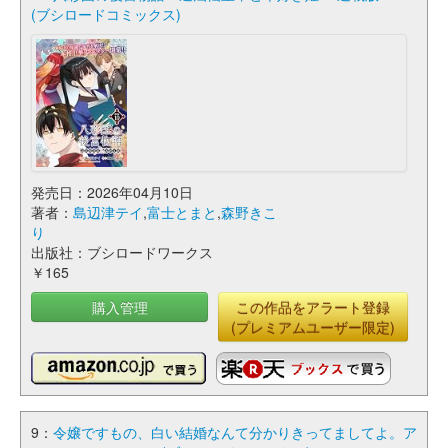
(ブシロードコミックス)
発売日：2026年04月10日
著者：
島辺津テイ
,
富士とまと
,
森野きこ
り
出版社：ブシロードワークス
￥165
購入管理
この作品をアラート登録
(プレミアムユーザー限定)
9：
令嬢ですもの、白い結婚なんて分かりきってましてよ。ア