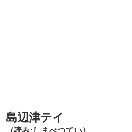
島辺津テイ
（読み:しまべつてい）