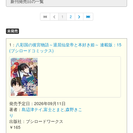
新刊発売日の一覧
1
2
未発売
1：
八彩国の後宮物語～退屈仙皇帝と本好き姫～ 連載版：15
(ブシロードコミックス)
発売予定日：2026年09月11日
著者：
島辺津テイ
,
富士とまと
,
森野きこ
り
出版社：ブシロードワークス
￥165