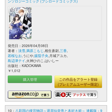
ンソロジーコミック (ブシロードコミックス)
発売日：2026年04月08日
著者：
淡雪
,
満原こもじ
,相生蒼尉,
三香
,
若桜なお
,うにや,
揚茄子央
,月城アユカ,
島辺津テイ
,火神ひのこ,はいしー
出版社：KADOKAWA
￥1,012
購入管理
この作品をアラート登録
(プレミアムユーザー限定)
10：
八彩国の後宮物語～退屈仙皇帝と本好き姫～ 連載版：9