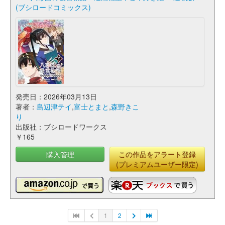
(ブシロードコミックス)
発売日：2026年03月13日
著者：
島辺津テイ
,
富士とまと
,
森野きこ
り
出版社：ブシロードワークス
￥165
購入管理
この作品をアラート登録
(プレミアムユーザー限定)
1
2