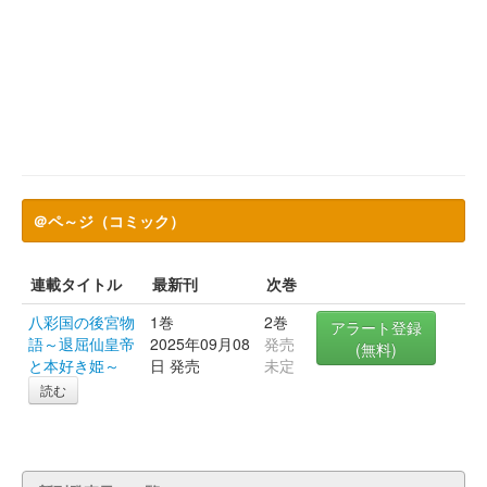
＠ペ～ジ（コミック）
連載タイトル
最新刊
次巻
八彩国の後宮物
1巻
2巻
アラート登録
語～退屈仙皇帝
2025年09月08
発売
(無料)
と本好き姫～
日 発売
未定
読む